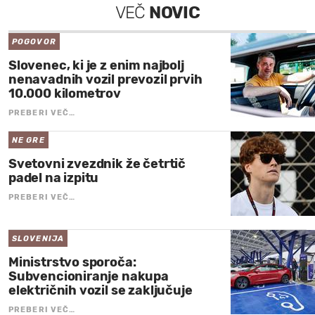
VEČ
NOVIC
POGOVOR
Slovenec, ki je z enim najbolj
nenavadnih vozil prevozil prvih
10.000 kilometrov
PREBERI VEČ…
NE GRE
Svetovni zvezdnik že četrtič
padel na izpitu
PREBERI VEČ…
SLOVENIJA
Ministrstvo sporoča:
Subvencioniranje nakupa
električnih vozil se zaključuje
PREBERI VEČ…