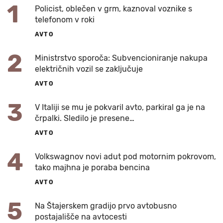
1
Policist, oblečen v grm, kaznoval voznike s
telefonom v roki
AVTO
2
Ministrstvo sporoča: Subvencioniranje nakupa
električnih vozil se zaključuje
AVTO
3
V Italiji se mu je pokvaril avto, parkiral ga je na
črpalki. Sledilo je presene…
AVTO
4
Volkswagnov novi adut pod motornim pokrovom,
tako majhna je poraba bencina
AVTO
5
Na Štajerskem gradijo prvo avtobusno
postajališče na avtocesti