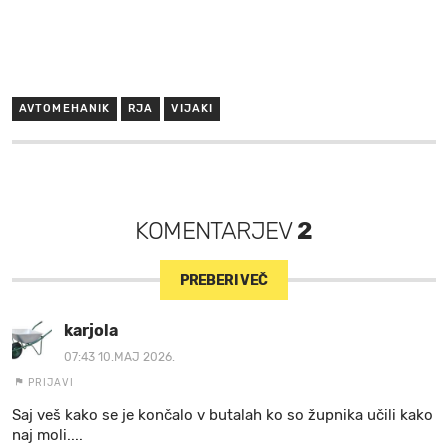
AVTOMEHANIK
RJA
VIJAKI
KOMENTARJEV
2
PREBERI VEČ
karjola
07:43 10.MAJ 2026.
PRIJAVI
Saj veš kako se je končalo v butalah ko so župnika učili kako
naj moli....