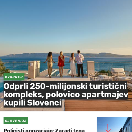
KVARNER
Odprli 250-milijonski turistični
kompleks, polovico apartmajev
kupili Slovenci
SLOVENIJA
Policisti opozarjajo: Zaradi tega