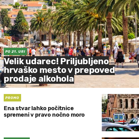
PO 21. URI
Velik udarec! Priljubljeno
hrvaško mesto v prepoved
prodaje alkohola
PROMO
Ena stvar lahko počitnice
spremeni v pravo nočno moro