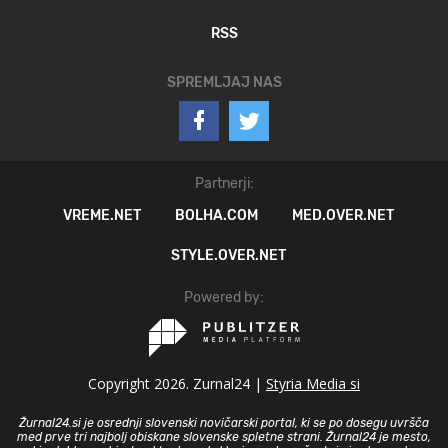
RSS
SPREMLJAJ NAS
Partnerji:
VREME.NET
BOLHA.COM
MED.OVER.NET
STYLE.OVER.NET
Powered by:
Copyright 2026. Zurnal24 |
Styria Media si
Žurnal24.si je osrednji slovenski novičarski portal, ki se po dosegu uvršča
med prve tri najbolj obiskane slovenske spletne strani. Žurnal24 je mesto,