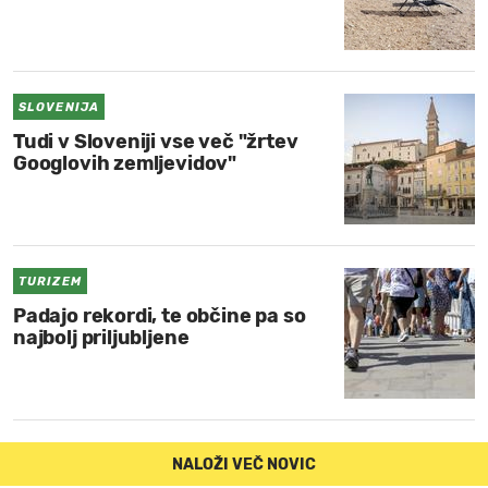
SLOVENIJA
Tudi v Sloveniji vse več "žrtev
Googlovih zemljevidov"
TURIZEM
Padajo rekordi, te občine pa so
najbolj priljubljene
NALOŽI VEČ NOVIC