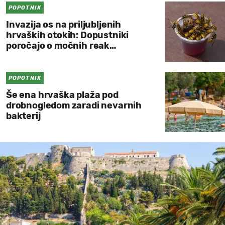
POPOTNIK
Invazija os na priljubljenih
hrvaških otokih: Dopustniki
poročajo o močnih reak…
POPOTNIK
Še ena hrvaška plaža pod
drobnogledom zaradi nevarnih
bakterij