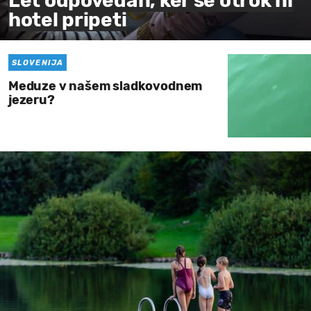
Let odpovedan, ker se otrok ni
hotel pripeti
SLOVENIJA
Meduze v našem sladkovodnem
jezeru?