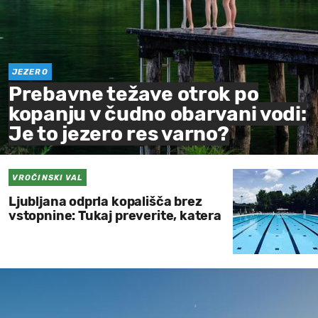
JEZERO
Prebavne težave otrok po
kopanju v čudno obarvani vodi:
Je to jezero res varno?
VROČINSKI VAL
Ljubljana odprla kopališča brez
vstopnine: Tukaj preverite, katera