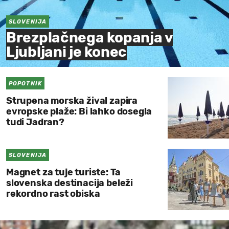
MOJ SANJ
SLOVENIJA
Brezplačnega kopanja v
Ljubljani je konec
POPOTNIK
Strupena morska žival zapira
evropske plaže: Bi lahko dosegla
tudi Jadran?
SLOVENIJA
Magnet za tuje turiste: Ta
slovenska destinacija beleži
rekordno rast obiska