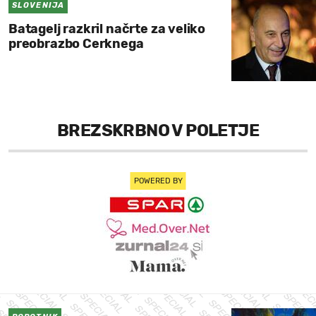
SLOVENIJA
Batagelj razkril načrte za veliko
preobrazbo Cerknega
BREZSKRBNO V POLETJE
POWERED BY