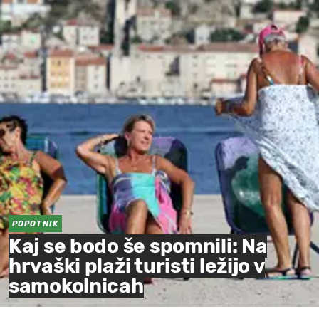
POPOTNIK
Kaj se bodo še spomnili: Na
hrvaški plaži turisti ležijo v
samokolnicah