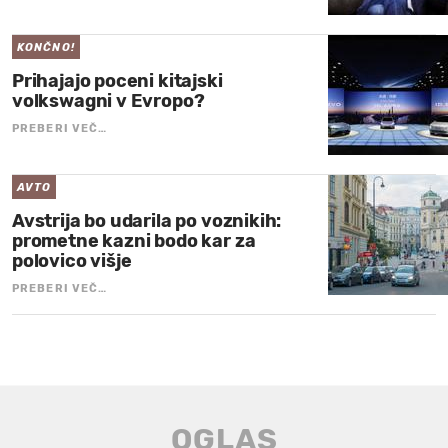
KONČNO!
Prihajajo poceni kitajski
volkswagni v Evropo?
PREBERI VEČ…
AVTO
Avstrija bo udarila po voznikih:
prometne kazni bodo kar za
polovico višje
PREBERI VEČ…