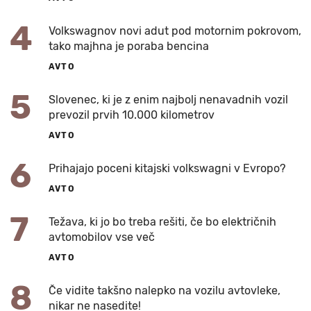
4
Volkswagnov novi adut pod motornim pokrovom,
tako majhna je poraba bencina
AVTO
5
Slovenec, ki je z enim najbolj nenavadnih vozil
prevozil prvih 10.000 kilometrov
AVTO
6
Prihajajo poceni kitajski volkswagni v Evropo?
AVTO
7
Težava, ki jo bo treba rešiti, če bo električnih
avtomobilov vse več
AVTO
8
Če vidite takšno nalepko na vozilu avtovleke,
nikar ne nasedite!