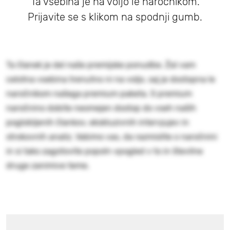
Ta vsebina je na voljo le naročnikom.
Prijavite se s klikom na spodnji gumb.
Ta članek je del naše premijske ponudbe. Žal vam
celotna vsebina trenutno ni na voljo, saj je dostopna le
naročnikom našega premium paketa. S premium
naročnino dobite neomejen dostop do vseh naših
poglobljenih člankov, ekskluzivnih intervjujev in
strokovnih analiz. Vabimo vas, da razmislite o naročnini
in si tako zagotovite popoln vpogled v to in številne
druge zanimive teme.