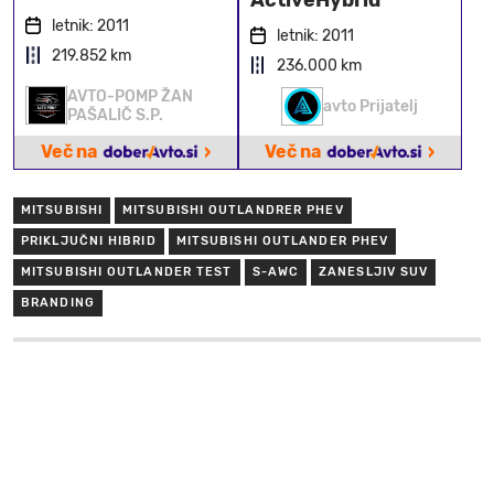
letnik: 2011
letnik: 2011
219.852 km
236.000 km
AVTO-POMP ŽAN
avto Prijatelj
PAŠALIČ S.P.
›
›
Več na
Več na
MITSUBISHI
MITSUBISHI OUTLANDRER PHEV
PRIKLJUČNI HIBRID
MITSUBISHI OUTLANDER PHEV
MITSUBISHI OUTLANDER TEST
S-AWC
ZANESLJIV SUV
BRANDING