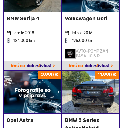
BMW Serija 4
Volkswagen Golf
letnik: 2018
letnik: 2016
181.000 km
195.000 km
AVTO-POMP ŽAN
PAŠALIČ S.P.
›
›
Več na
Več na
2.990 €
11.990 €
Opel Astra
BMW 5 Series
ActiveHybrid