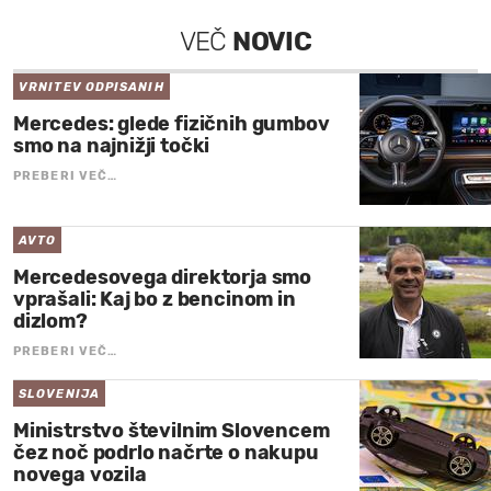
VEČ
NOVIC
VRNITEV ODPISANIH
Mercedes: glede fizičnih gumbov
smo na najnižji točki
PREBERI VEČ…
AVTO
Mercedesovega direktorja smo
vprašali: Kaj bo z bencinom in
dizlom?
PREBERI VEČ…
SLOVENIJA
Ministrstvo številnim Slovencem
čez noč podrlo načrte o nakupu
novega vozila