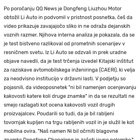
Po poročanju QQ News je Dongfeng Liuzhou Motor
obtožil Li Auto in podvomil v pristnost posnetka, češ da
video prikazuje zavajajočo sliko in ne odraža dejanskih
voznih razmer. Njihova interna analiza je pokazala, da se
je test bistveno razlikoval od prometnih scenarijev v
resničnem svetu. Iz Li Auto se odzvali in prek uradne
objave navedli, da je test trčenja izvedel Kitajski inštitut
za raziskave avtomobilskega inženiringa (CAERI), ki velja
za neodvisno institucijo v državni lasti. V podjetju so
pojasnili, da videoposnetek "ni bil namenjen ocenjevanju
kakovosti katere koli druge znamke" in da se rezultati ne
smejo razlagati kot ocena kakovosti vozil drugih
proizvajalcev. Poudarili so tudi, da je bil rabljeni
tovornjak kupljen na trgu rabljenih vozil in je služil le kot
mobilna ovira. "Naš namen Ni bil očrniti blagovne
znamke Dongfeng Chenglong in začeti javno polemiko,"