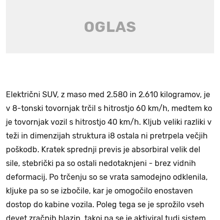
Električni SUV, z maso med 2.580 in 2.610 kilogramov, je
v 8-tonski tovornjak trčil s hitrostjo 60 km/h, medtem ko
je tovornjak vozil s hitrostjo 40 km/h. Kljub veliki razliki v
teži in dimenzijah struktura i8 ostala ni pretrpela večjih
poškodb. Kratek sprednji previs je absorbiral velik del
sile, stebrički pa so ostali nedotaknjeni - brez vidnih
deformacij. Po trčenju so se vrata samodejno odklenila,
kljuke pa so se izbočile, kar je omogočilo enostaven
dostop do kabine vozila. Poleg tega se je sprožilo vseh
devet zračnih blazin, takoj pa se je aktiviral tudi sistem