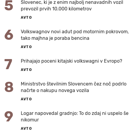
5
Slovenec, ki je z enim najbolj nenavadnih vozil
prevozil prvih 10.000 kilometrov
AVTO
6
Volkswagnov novi adut pod motornim pokrovom,
tako majhna je poraba bencina
AVTO
7
Prihajajo poceni kitajski volkswagni v Evropo?
AVTO
8
Ministrstvo številnim Slovencem čez noč podrlo
načrte o nakupu novega vozila
AVTO
9
Logar napovedal gradnjo: To do zdaj ni uspelo še
nikomur
AVTO