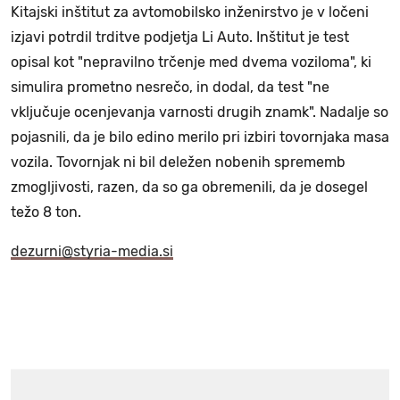
Kitajski inštitut za avtomobilsko inženirstvo je v ločeni
izjavi potrdil trditve podjetja Li Auto. Inštitut je test
opisal kot "nepravilno trčenje med dvema voziloma", ki
simulira prometno nesrečo, in dodal, da test "ne
vključuje ocenjevanja varnosti drugih znamk". Nadalje so
pojasnili, da je bilo edino merilo pri izbiri tovornjaka masa
vozila. Tovornjak ni bil deležen nobenih sprememb
zmogljivosti, razen, da so ga obremenili, da je dosegel
težo 8 ton.
dezurni@styria-media.si