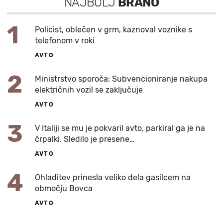
NAJBOLJ
BRANO
1
Policist, oblečen v grm, kaznoval voznike s
telefonom v roki
AVTO
2
Ministrstvo sporoča: Subvencioniranje nakupa
električnih vozil se zaključuje
AVTO
3
V Italiji se mu je pokvaril avto, parkiral ga je na
črpalki. Sledilo je presene…
AVTO
4
Ohladitev prinesla veliko dela gasilcem na
območju Bovca
AVTO