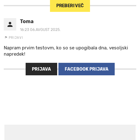
PREBERI VEČ
Toma
16:23 06.AVGUST 2025.
PRIJAVI
Napram prvim testovm, ko so se upogibala dna, vesoljski
napredek!
PRIJAVA
FACEBOOK PRIJAVA