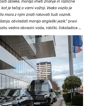
ositi obleke, morajo imeti znanje in različne
 kot je tečaj o varni vožnji. Vsako vozilo je
to mora z njim znati rokovati tudi voznik.
anja, obvladati morajo angleški jezik,"
pravi
ozilu vedno obvezni voda, robčki, čokoladice …