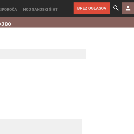
BREZ OGLASOV
RIPOROČA
MOJ SANJSKI ŠIHT
AJ BO