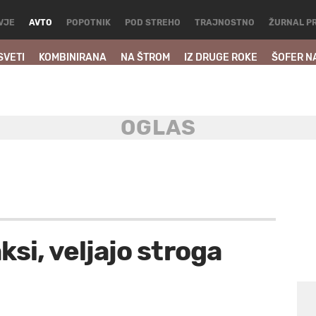
VJE
AVTO
POPOTNIK
POD STREHO
TRAJNOSTNO
ŽURNAL P
SVETI
KOMBINIRANA
NA ŠTROM
IZ DRUGE ROKE
ŠOFER N
ksi, veljajo stroga