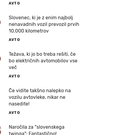
AVTO
5
Slovenec, ki je z enim najbolj
nenavadnih vozil prevozil prvih
10.000 kilometrov
AVTO
6
Težava, ki jo bo treba rešiti, če
bo električnih avtomobilov vse
več
AVTO
7
Če vidite takšno nalepko na
vozilu avtovleke, nikar ne
nasedite!
AVTO
8
Naročila za "slovenskega
twinga": Fantastično!