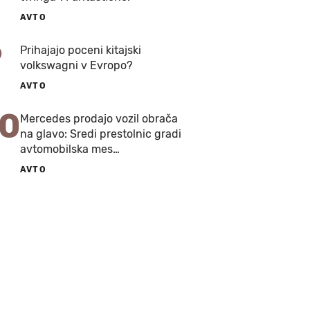
AVTO
9
Prihajajo poceni kitajski
volkswagni v Evropo?
AVTO
10
Mercedes prodajo vozil obrača
na glavo: Sredi prestolnic gradi
avtomobilska mes…
AVTO