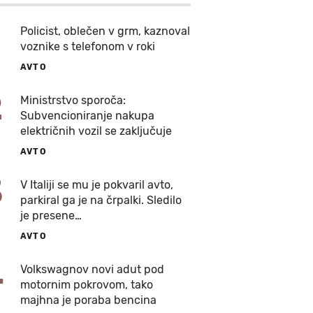
Policist, oblečen v grm, kaznoval
voznike s telefonom v roki
AVTO
2
Ministrstvo sporoča:
Subvencioniranje nakupa
električnih vozil se zaključuje
AVTO
3
V Italiji se mu je pokvaril avto,
parkiral ga je na črpalki. Sledilo
je presene…
AVTO
4
Volkswagnov novi adut pod
motornim pokrovom, tako
majhna je poraba bencina