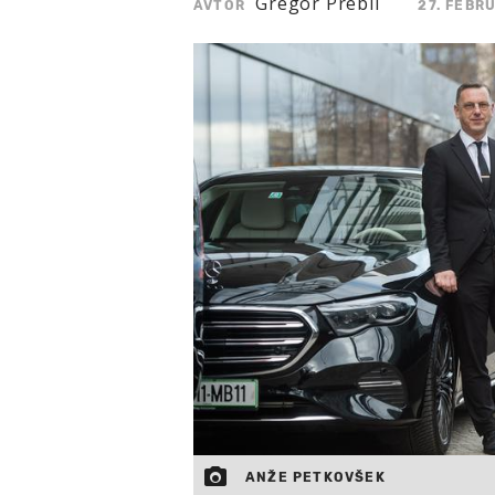
Gregor Prebil
AVTOR
27. FEBR
ANŽE PETKOVŠEK