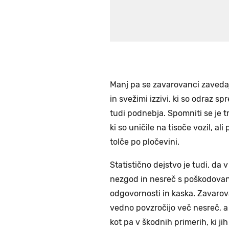
Manj pa se zavarovanci zavedajo
in svežimi izzivi, ki so odraz s
tudi podnebja. Spomniti se je 
ki so uničile na tisoče vozil, al
tolče po pločevini.
Statistično dejstvo je tudi, da 
nezgod in nesreč s poškodovani
odgovornosti in kaska. Zavarova
vedno povzročijo več nesreč, a 
kot pa v škodnih primerih, ki j