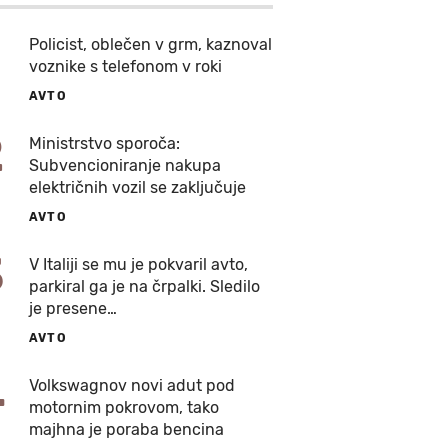
Policist, oblečen v grm, kaznoval
voznike s telefonom v roki
AVTO
2
Ministrstvo sporoča:
Subvencioniranje nakupa
električnih vozil se zaključuje
AVTO
3
V Italiji se mu je pokvaril avto,
parkiral ga je na črpalki. Sledilo
je presene…
AVTO
4
Volkswagnov novi adut pod
motornim pokrovom, tako
majhna je poraba bencina