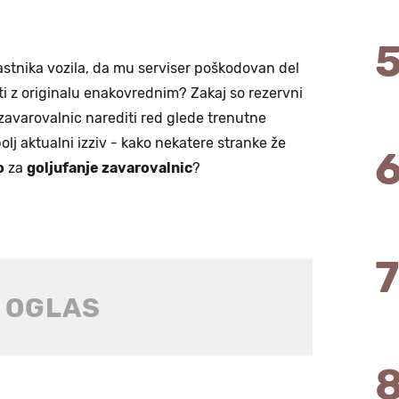
 lastnika vozila, da mu serviser poškodovan del
ti z originalu enakovrednim? Zakaj so rezervni
zavarovalnic narediti red glede trenutne
bolj aktualni izziv - kako nekatere stranke že
o
za
goljufanje zavarovalnic
?