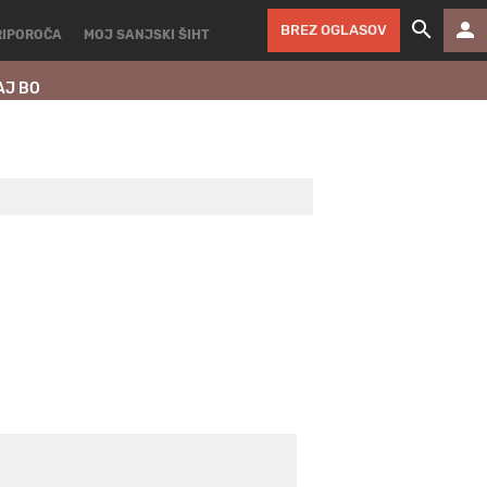
BREZ OGLASOV
RIPOROČA
MOJ SANJSKI ŠIHT
AJ BO