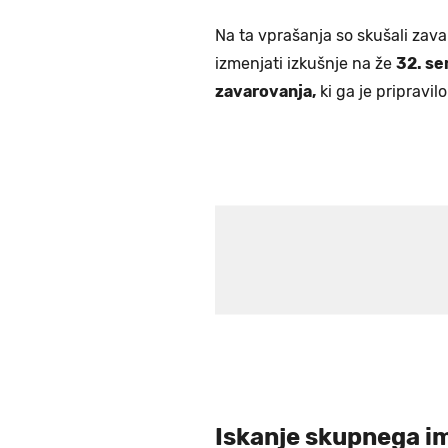
Na ta vprašanja so skušali zavar
izmenjati izkušnje na že
32. se
zavarovanja,
ki ga je pripravi
Iskanje skupnega im