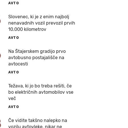
AVTO
5
Slovenec, ki je z enim najbolj
nenavadnih vozil prevozil prvih
10.000 kilometrov
AVTO
6
Na Štajerskem gradijo prvo
avtobusno postajališče na
avtocesti
AVTO
7
Težava, ki jo bo treba rešiti, če
bo električnih avtomobilov vse
več
AVTO
8
Če vidite takšno nalepko na
vozilu avtovleke, nikar ne