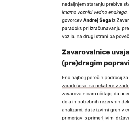
nadaljnjem staranju prebivalst
imamo vozniki vedno enakega, n
govorcev
Andrej Šega
iz Zavar
paradoks pri izračunavanju premi
vozila, na drugi strani pa poveč
Zavarovalnice uvaja
(pre)dragim poprav
Eno najbolj perečih področij za
zaradi česar so nekatere v zadn
zavarovalnicam očitajo, da ocen
dela in potrebnih rezervnih del
analizami, da je izvirni greh v 
primerjavi s primerljivimi drža