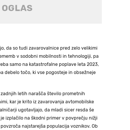
, da so tudi zavarovalnice pred zelo velikimi
prememb v sodobni mobilnosti in tehnologiji, pa
treba samo na katastrofalne poplave leta 2023,
i pa debelo točo, ki vse pogosteje in obsežneje
v zadnjih letih narašča število prometnih
mi, kar je krito iz zavarovanja avtomobilske
lničarji ugotavljajo, da mladi sicer resda še
je izplačilo na škodni primer v povprečju nižji
ih povzroča najstarejša populacija voznikov. Ob