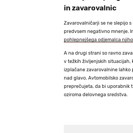
in zavarovalnic
Zavarovalničarji se ne slepijo s 
predvsem negativno mnenje. In d
pohlepnejšega odjemalca njiho
A na drugi strani so ravno zava
v težkih življenjskih situacijah
izplačane zavarovalnine lahko p
nad glavo. Avtomobilsko zavarov
preprečujeta, da bi uporabnik 
oziroma delovnega sredstva.