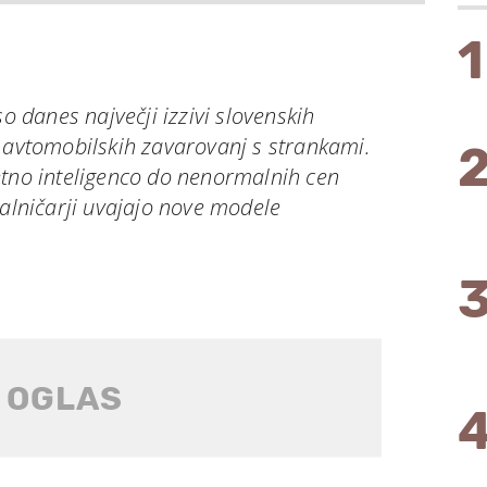
1
so danes največji izzivi slovenskih
u avtomobilskih zavarovanj s strankami.
etno inteligenco do nenormalnih cen
valničarji uvajajo nove modele