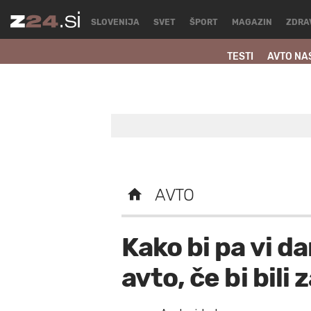
SLOVENIJA
SVET
ŠPORT
MAGAZIN
ZDRA
TESTI
AVTO NA
AVTO
Kako bi pa vi d
avto, če bi bili