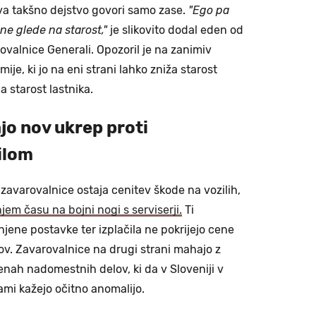
va takšno dejstvo govori samo zase.
"Ego pa
e glede na starost,"
je slikovito dodal eden od
ovalnice Generali. Opozoril je na zanimiv
je, ki jo na eni strani lahko zniža starost
a starost lastnika.
jo nov ukrep proti
ilom
 zavarovalnice ostaja cenitev škode na vozilih,
jem času na bojni nogi s serviserji.
Ti
jene postavke ter izplačila ne pokrijejo cene
ov. Zavarovalnice na drugi strani mahajo z
cenah nadomestnih delov, ki da v Sloveniji v
vami kažejo očitno anomalijo.