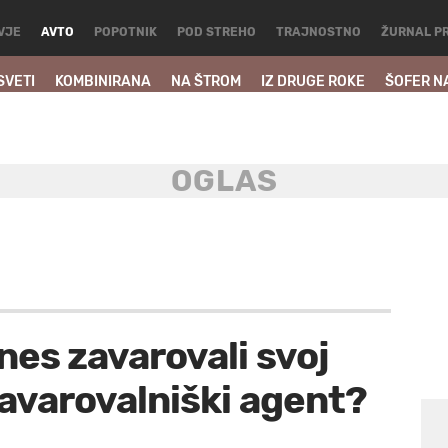
VJE
AVTO
POPOTNIK
POD STREHO
TRAJNOSTNO
ŽURNAL P
SVETI
KOMBINIRANA
NA ŠTROM
IZ DRUGE ROKE
ŠOFER N
anes zavarovali svoj
 zavarovalniški agent?