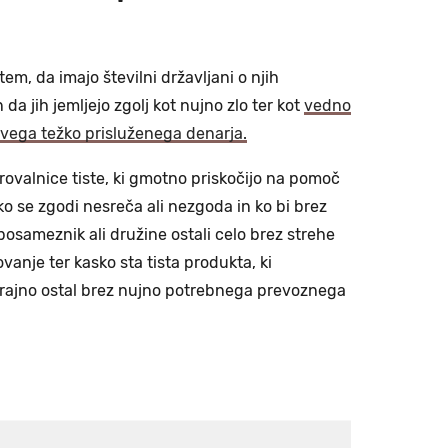
tem, da imajo številni državljani o njih
a jih jemljejo zgolj kot nujno zlo ter kot
vedno
vega težko prisluženega denarja.
rovalnice tiste, ki gmotno priskočijo na pomoč
, ko se zgodi nesreča ali nezgoda in ko bi brez
osameznik ali družine ostali celo brez strehe
anje ter kasko sta tista produkta, ki
trajno ostal brez nujno potrebnega prevoznega