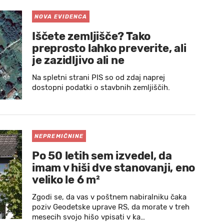
NOVA EVIDENCA
Iščete zemljišče? Tako
preprosto lahko preverite, ali
je zazidljivo ali ne
Na spletni strani PIS so od zdaj naprej
dostopni podatki o stavbnih zemljiščih.
NEPREMIČNINE
Po 50 letih sem izvedel, da
imam v hiši dve stanovanji, eno
veliko le 6 m²
Zgodi se, da vas v poštnem nabiralniku čaka
poziv Geodetske uprave RS, da morate v treh
mesecih svojo hišo vpisati v ka…