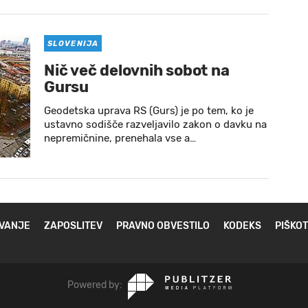
SLOVENIJA
Nič več delovnih sobot na
Gursu
Geodetska uprava RS (Gurs) je po tem, ko je
ustavno sodišče razveljavilo zakon o davku na
nepremičnine, prenehala vse a…
VANJE
ZAPOSLITEV
PRAVNO OBVESTILO
KODEKS
PIŠKOT
Powered by: