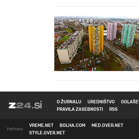
O ŽURNALU
UREDNIŠTVO
OGLAŠE
PRAVILA ZASEBNOSTI
RSS
VREME.NET
BOLHA.COM
MED.OVER.NET
Partnerji:
STYLE.OVER.NET