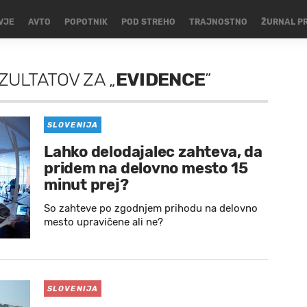
VJE
AVTO
POPOTNIK
POD STREHO
TRAJNOSTNO
ŽURNAL P
ZULTATOV
ZA
„
EVIDENCE
”
SLOVENIJA
Lahko delodajalec zahteva, da
pridem na delovno mesto 15
minut prej?
So zahteve po zgodnjem prihodu na delovno
mesto upravičene ali ne?
SLOVENIJA