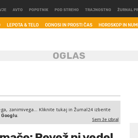
VJE
AVTO
POPOTNIK
POD STREHO
TRAJNOSTNO
ŽURNAL P
O
LEPOTA & TELO
ODNOSI IN PROSTI ČAS
HOROSKOP IN NU
ega, zanimivega… Kliknite tukaj in Žurnal24 izberite
.
a Googlu
Sem že izbral
mače: Revež ni vedel,