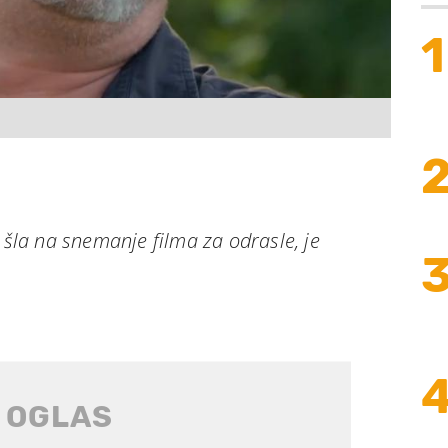
1
i šla na snemanje filma za odrasle, je
.