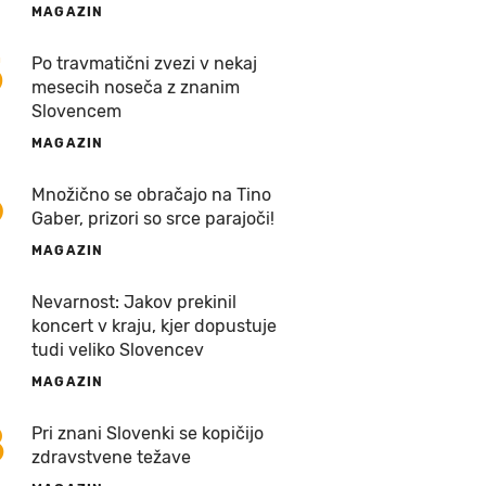
MAGAZIN
5
Po travmatični zvezi v nekaj
mesecih noseča z znanim
Slovencem
MAGAZIN
6
Množično se obračajo na Tino
Gaber, prizori so srce parajoči!
MAGAZIN
7
Nevarnost: Jakov prekinil
koncert v kraju, kjer dopustuje
tudi veliko Slovencev
MAGAZIN
8
Pri znani Slovenki se kopičijo
zdravstvene težave