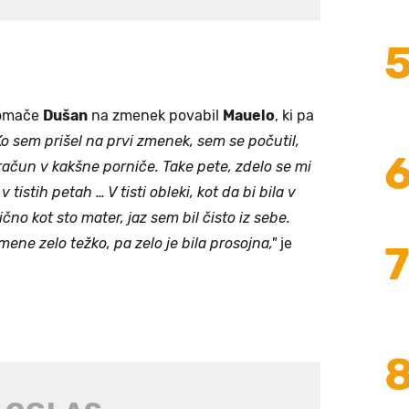
domače
Dušan
na zmenek povabil
Mauelo
, ki pa
o sem prišel na prvi zmenek, sem se počutil,
račun v kakšne porniče. Take pete, zdelo se mi
 tistih petah … V tisti obleki, kot da bi bila v
čno kot sto mater, jaz sem bil čisto iz sebe.
mene zelo težko, pa zelo je bila prosojna,"
je