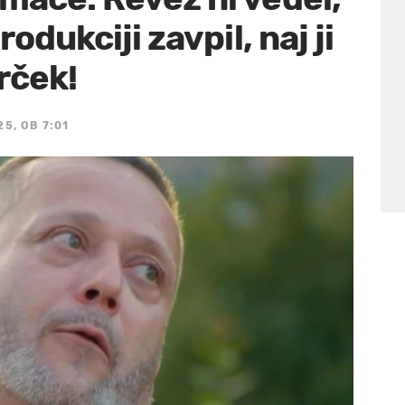
odukciji zavpil, naj ji
rček!
5, OB 7:01