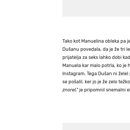
Tako kot Manuelina obleka pa je
Dušanu povedala, da je že tri 
prijatelja za seks lahko dobi kad
Manuela kar malo potrla, ko je h
Instagram. Tega Dušan ni želel p
se pošalil, ker jo je že zelo težk
znorel,"
je pripomnil snemalni e