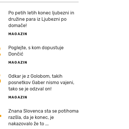
Po petih letih konec ljubezni in
družine para iz Ljubezni po
domače!
MAGAZIN
2
Poglejte, s kom dopustuje
Dončić
MAGAZIN
3
Odkar je z Golobom, takih
posnetkov Gaber nismo vajeni,
tako se je odzval on!
MAGAZIN
4
Znana Slovenca sta se potihoma
razšla, da je konec, je
nakazovalo že to ...