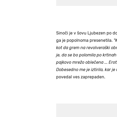
Sinoči je v šovu Ljubezen po 
ga je popolnoma presenetila.
"K
kot da grem na revolveraški ob
je, da se bo polomila po krtinah v
pajkovo mrežo oblečena ... Eroti
Dobesedno me je iztirila, kar je 
povedal ves zaprepaden.