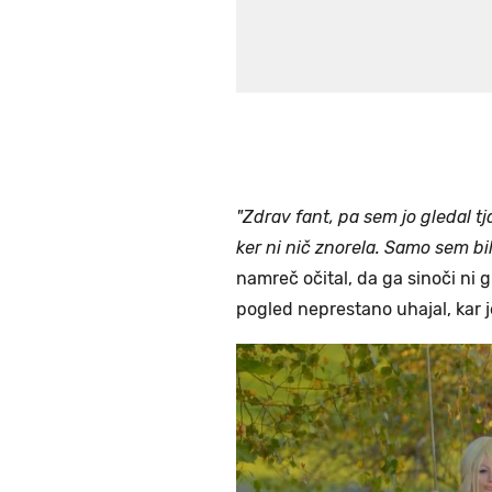
"Zdrav fant, pa sem jo gledal tj
ker ni nič znorela. Samo sem b
namreč očital, da ga sinoči ni gl
pogled neprestano uhajal, kar j