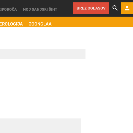
BREZ OGLASOV
RIPOROČA
MOJ SANJSKI ŠIHT
MEROLOGIJA
JOONGLAA