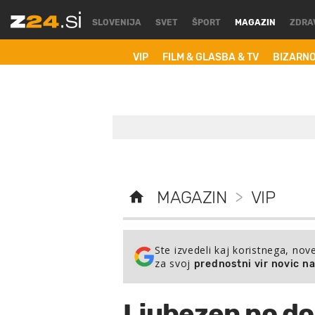
SLOVENIJA
SVET
ŠPORT
MAGAZIN
ZDRA
VIP
FILM & GLASBA & TV
BIZARN
MAGAZIN
>
VIP
Ste izvedeli kaj koristnega, nov
za svoj
prednostni vir novic n
Ljubezen po do