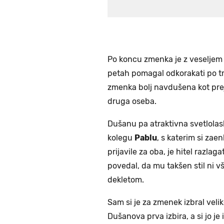
Po koncu zmenka je z veseljem z
petah pomagal odkorakati po tr
zmenka bolj navdušena kot prejš
druga oseba.
Dušanu pa atraktivna svetlolask
kolegu
Pablu
, s katerim si zaen
prijavile za oba, je hitel razlag
povedal, da mu takšen stil ni v
dekletom.
Sam si je za zmenek izbral veli
Dušanova prva izbira, a si jo je