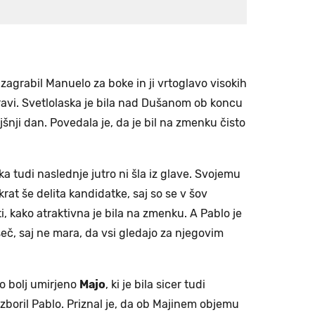
agrabil Manuelo za boke in ji vrtoglavo visokih
avi. Svetlolaska je bila nad Dušanom ob koncu
nji dan. Povedala je, da je bil na zmenku čisto
a tudi naslednje jutro ni šla iz glave. Svojemu
krat še delita kandidatke, saj so se v šov
ati, kako atraktivna je bila na zmenku. A Pablo je
šeč, saj ne mara, da vsi gledajo za njegovim
ko bolj umirjeno
Majo
, ki je bila sicer tudi
 izboril Pablo. Priznal je, da ob Majinem objemu