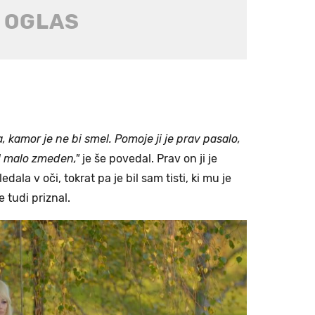
a, kamor je ne bi smel. Pomoje ji je prav pasalo,
il malo zmeden,"
je še povedal. Prav on ji je
edala v oči, tokrat pa je bil sam tisti, ki mu je
e tudi priznal.