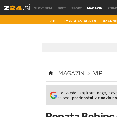
SLOVENIJA
SVET
ŠPORT
MAGAZIN
ZDRA
VIP
FILM & GLASBA & TV
BIZARN
MAGAZIN
>
VIP
Ste izvedeli kaj koristnega, nov
za svoj
prednostni vir novic n
Renata Bohinc 