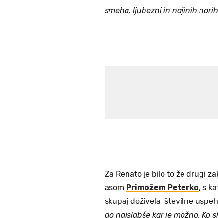
smeha, ljubezni in najinih nori
Za Renato je bilo to že drugi z
asom
Primožem Peterko
, s k
skupaj doživela številne uspeh
do najslabše kar je možno. Ko si