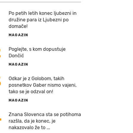
Po petih letih konec ljubezni in
družine para iz Ljubezni po
domače!
MAGAZIN
2
Poglejte, s kom dopustuje
Dončić
MAGAZIN
3
Odkar je z Golobom, takih
posnetkov Gaber nismo vajeni,
tako se je odzval on!
MAGAZIN
4
Znana Slovenca sta se potihoma
razšla, da je konec, je
nakazovalo že to ...