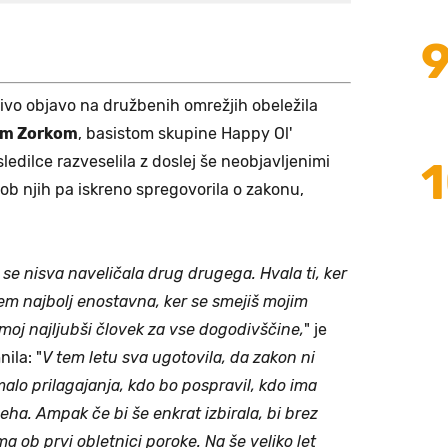
jivo objavo na družbenih omrežjih obeležila
om Zorkom
, basistom skupine Happy Ol'
sledilce razveselila z doslej še neobjavljenimi
ob njih pa iskreno spregovorila o zakonu,
se nisva naveličala drug drugega. Hvala ti, ker
em najbolj enostavna, ker se smejiš mojim
moj najljubši človek za vse dogodivščine,
" je
ila: "
V tem letu sva ugotovila, da zakon ni
alo prilagajanja, kdo bo pospravil, kdo ima
eha. Ampak če bi še enkrat izbirala, bi brez
 ob prvi obletnici poroke. Na še veliko let