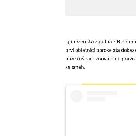
Ljubezenska zgodba z Binetom Z
prvi obletnici poroke sta dokaza
preizkušnjah znova najti pravo 
za smeh.