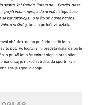
 in sestra, kot frenda. Potem pa ... Pravijo, da te
im, pa jih imam najraje, da ni več tistega časa,
 se kar razdvojiš. To je šlo pri nama narobe.
žala, a ni šlo,
" je kmalu po ločitvi razkrila
eval občutek, da bo pri štiridesetih letih
rav to pot. Po ločitvi si ni predstavljala, da bo le
o in pri 45 letih še enkrat stopila pred oltar –
ironično, saj je nekoč zatrdila, da športnika in
oncu se je zgodilo oboje.