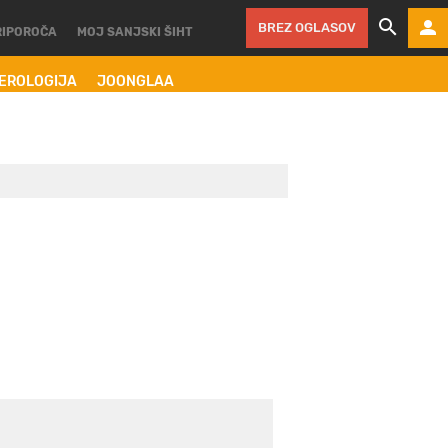
BREZ OGLASOV
RIPOROČA
MOJ SANJSKI ŠIHT
MEROLOGIJA
JOONGLAA