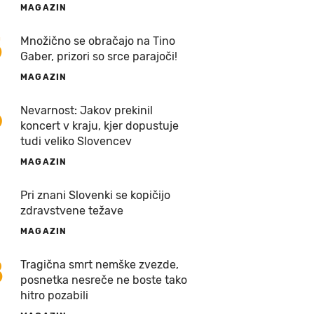
MAGAZIN
5
Množično se obračajo na Tino
Gaber, prizori so srce parajoči!
MAGAZIN
6
Nevarnost: Jakov prekinil
koncert v kraju, kjer dopustuje
tudi veliko Slovencev
MAGAZIN
7
Pri znani Slovenki se kopičijo
zdravstvene težave
MAGAZIN
8
Tragična smrt nemške zvezde,
posnetka nesreče ne boste tako
hitro pozabili