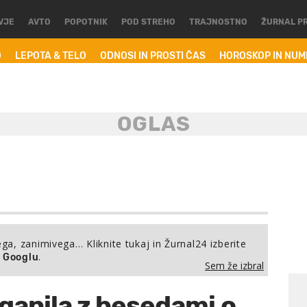
VJE
AVTO
POPOTNIK
POD STREHO
TRAJNOSTNO
ŽURNAL P
O
LEPOTA & TELO
ODNOSI IN PROSTI ČAS
HOROSKOP IN NU
ega, zanimivega… Kliknite tukaj in Žurnal24 izberite
.
a Googlu
Sem že izbral
ganila z besedami o