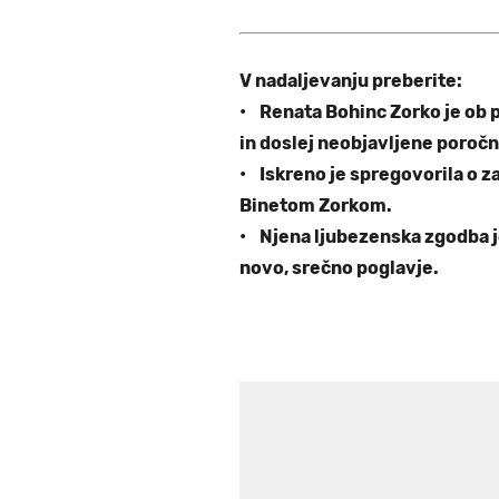
V nadaljevanju preberite:
• Renata Bohinc Zorko je ob pr
in doslej neobjavljene poročn
• Iskreno je spregovorila o z
Binetom Zorkom.
• Njena ljubezenska zgodba j
novo, srečno poglavje.