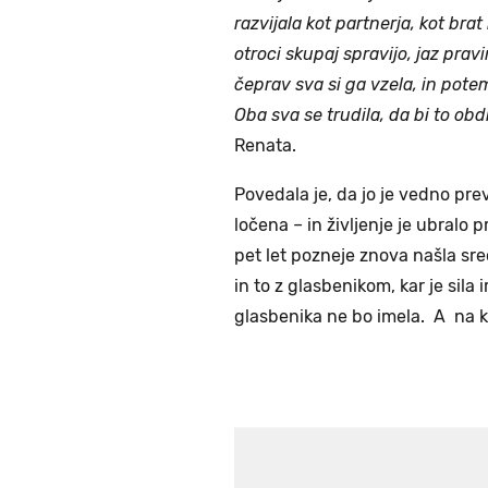
razvijala kot partnerja, kot brat
otroci skupaj spravijo, jaz prav
čeprav sva si ga vzela, in potem
Oba sva se trudila, da bi to obdr
Renata.
Povedala je, da jo je vedno prev
ločena – in življenje je ubralo p
pet let pozneje znova našla sreč
in to z glasbenikom, kar je sila 
glasbenika ne bo imela. A na k