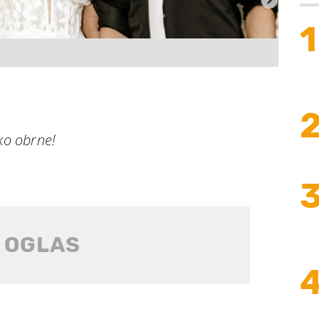
1
hko obrne!