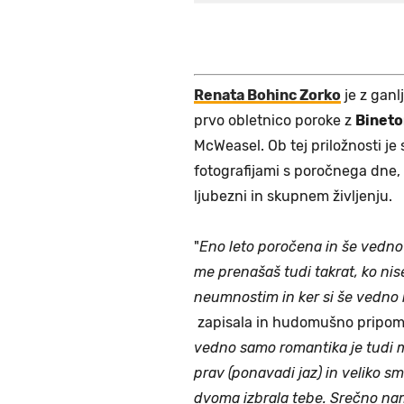
Renata Bohinc Zorko
je z ganl
prvo obletnico poroke z
Binet
McWeasel. Ob tej priložnosti je 
fotografijami s poročnega dne, 
ljubezni in skupnem življenju.
"
Eno leto poročena in še vedno 
me prenašaš tudi takrat, ko nis
neumnostim in ker si še vedno 
zapisala in hudomušno pripomn
vedno samo romantika je tudi m
prav (ponavadi jaz) in veliko sm
dvoma izbrala tebe. Srečno nama