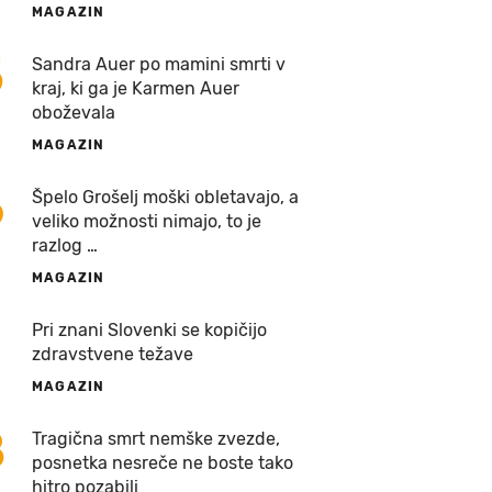
MAGAZIN
5
Sandra Auer po mamini smrti v
kraj, ki ga je Karmen Auer
oboževala
MAGAZIN
6
Špelo Grošelj moški obletavajo, a
veliko možnosti nimajo, to je
razlog …
MAGAZIN
7
Pri znani Slovenki se kopičijo
zdravstvene težave
MAGAZIN
8
Tragična smrt nemške zvezde,
posnetka nesreče ne boste tako
hitro pozabili