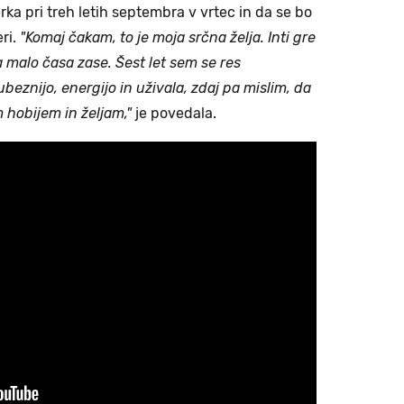
erka pri treh letih septembra v vrtec in da se bo
eri.
"Komaj čakam, to je moja srčna želja. Inti gre
 malo časa zase. Šest let sem se res
beznijo, energijo in uživala, zdaj pa mislim, da
m hobijem in željam,"
je povedala.