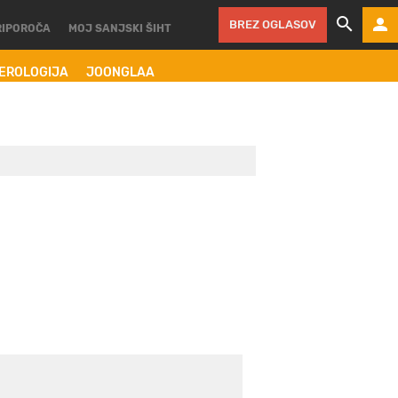
BREZ OGLASOV
RIPOROČA
MOJ SANJSKI ŠIHT
MEROLOGIJA
JOONGLAA