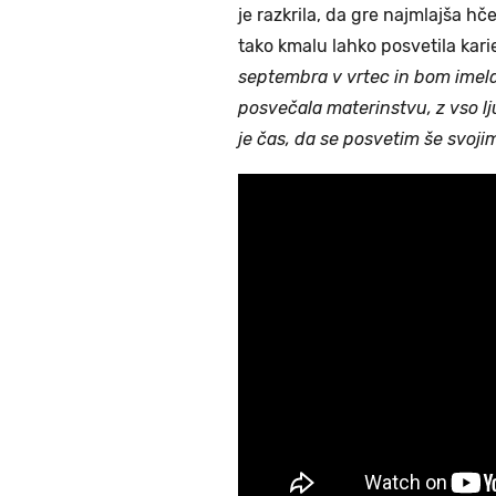
je razkrila, da gre najmlajša hč
tako kmalu lahko posvetila kari
septembra v vrtec in bom imela
posvečala materinstvu, z vso lju
je čas, da se posvetim še svoji