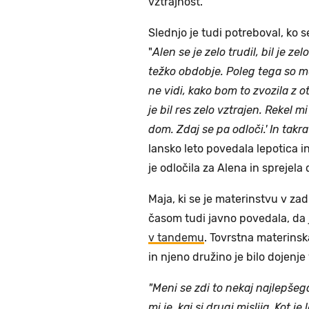
vztrajnost.
Slednjo je tudi potreboval, ko s
"
Alen se je zelo trudil, bil je ze
težko obdobje. Poleg tega so me 
ne vidi, kako bom to zvozila z ot
je bil res zelo vztrajen. Rekel mi 
dom. Zdaj se pa odloči.' In tak
lansko leto povedala lepotica in
je odločila za Alena in sprejela 
Maja, ki se je materinstvu v zad
časom tudi javno povedala, da
v tandemu
. Tovrstna materinsk
in njeno družino je bilo dojen
"Meni se zdi to nekaj najlepše
mi je, kaj si drugi mislija. Kot 