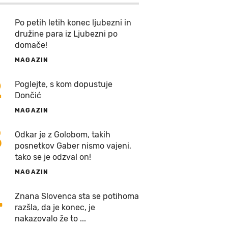
Po petih letih konec ljubezni in
družine para iz Ljubezni po
domače!
MAGAZIN
2
Poglejte, s kom dopustuje
Dončić
MAGAZIN
3
Odkar je z Golobom, takih
posnetkov Gaber nismo vajeni,
tako se je odzval on!
MAGAZIN
4
Znana Slovenca sta se potihoma
razšla, da je konec, je
nakazovalo že to ...