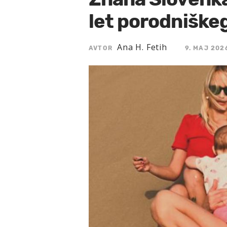
let porodniške
Ana H. Fetih
AVTOR
9. MAJ 202