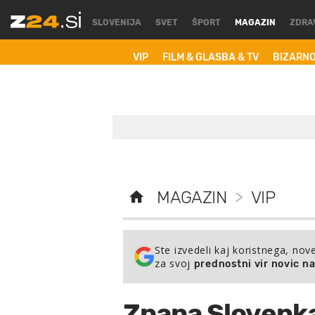
SLOVENIJA
SVET
ŠPORT
MAGAZIN
ZDRA
VIP
FILM & GLASBA & TV
BIZARN
MAGAZIN
>
VIP
Ste izvedeli kaj koristnega, nov
za svoj
prednostni vir novic n
Znana Slovenka 