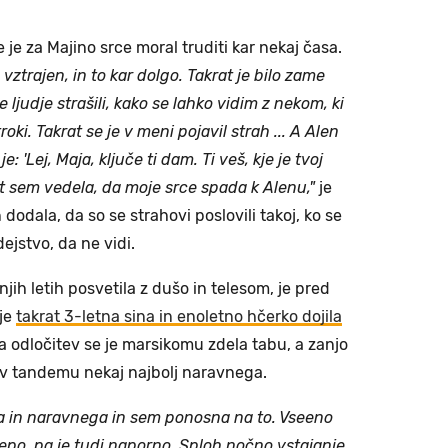
e je za Majino srce moral truditi kar nekaj časa.
lo vztrajen, in to kar dolgo. Takrat je bilo zame
ljudje strašili, kako se lahko vidim z nekom, ki
roki. Takrat se je v meni pojavil strah ... A Alen
je: 'Lej, Maja, ključe ti dam. Ti veš, kje je tvoj
rat sem vedela, da moje srce spada k Alenu,"
je
 dodala, da so se strahovi poslovili takoj, ko se
dejstvo, da ne vidi.
njih letih posvetila z dušo in telesom, je pred
 je
takrat 3-letna sina in enoletno hčerko dojila
a odločitev se je marsikomu zdela tabu, a zanjo
je v tandemu nekaj najbolj naravnega.
ga in naravnega in sem ponosna na to. Vseeno
je lepo, pa je tudi naporno. Sploh nočno vstajanje,