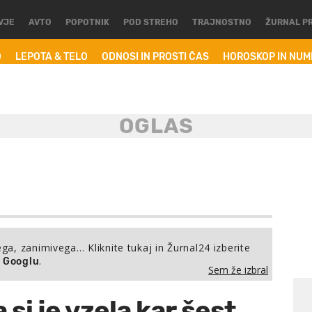
VJE
AVTO
POPOTNIK
POD STREHO
TRAJNOSTNO
ŽURNAL P
O
LEPOTA & TELO
ODNOSI IN PROSTI ČAS
HOROSKOP IN NU
ega, zanimivega… Kliknite tukaj in Žurnal24 izberite
.
a Googlu
Sem že izbral
si je vzela kar šest