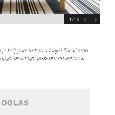
1/16
ali je bolj pomembno udobje? Zbrali smo
anjega bivalnega prostora na balkonu,