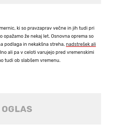
ernic, ki so pravzaprav večne in jih tudi pri
ahko opažamo že nekaj let. Osnovna oprema so
na podlaga in nekakšna streha,
nadstrešek ali
delno ali pa v celoti varujejo pred vremenskimi
amo tudi ob slabšem vremenu.