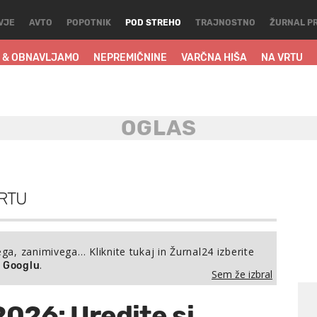
VJE
AVTO
POPOTNIK
POD STREHO
TRAJNOSTNO
ŽURNAL P
 & OBNAVLJAMO
NEPREMIČNINE
VARČNA HIŠA
NA VRTU
RTU
ega, zanimivega… Kliknite tukaj in Žurnal24 izberite
.
a Googlu
Sem že izbral
 2026: Uredite si