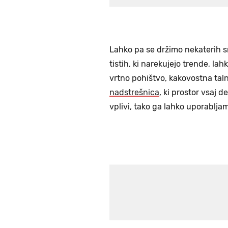
Lahko pa se držimo nekaterih sm
tistih, ki narekujejo trende, l
vrtno pohištvo, kakovostna tal
nadstrešnica
, ki prostor vsaj 
vplivi, tako ga lahko uporablj