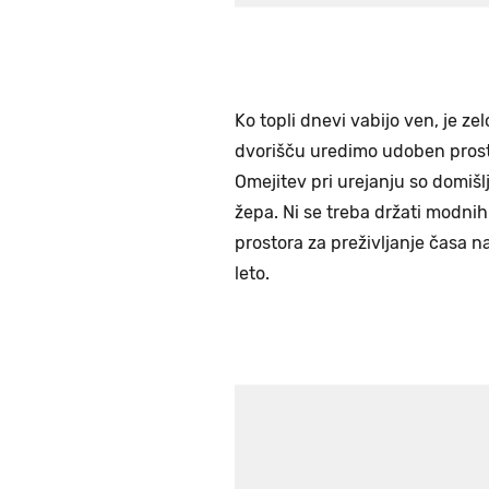
Ko topli dnevi vabijo ven, je zel
dvorišču uredimo udoben prosto
Omejitev pri urejanju so domišlj
žepa. Ni se treba držati modni
prostora za preživljanje časa 
leto.