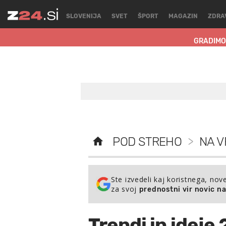
SLOVENIJA
SVET
ŠPORT
MAGAZIN
ZDRA
GRADIMO
POD STREHO
>
NA V
Ste izvedeli kaj koristnega, nov
za svoj
prednostni vir novic n
Trendi in ideje