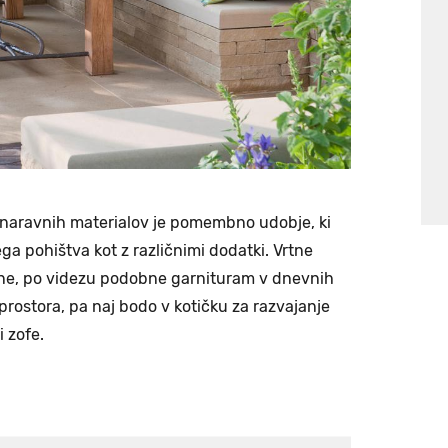
ih naravnih materialov je pomembno udobje, ki
ga pohištva kot z različnimi dodatki. Vrtne
obne, po videzu podobne garnituram v dnevnih
rostora, pa naj bodo v kotičku za razvajanje
i zofe.