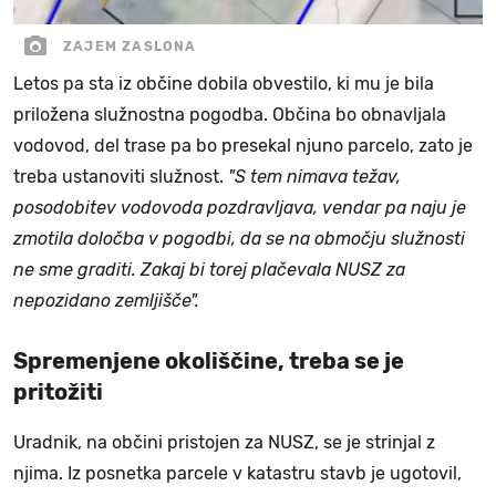
ZAJEM ZASLONA
Letos pa sta iz občine dobila obvestilo, ki mu je bila
priložena služnostna pogodba. Občina bo obnavljala
vodovod, del trase pa bo presekal njuno parcelo, zato je
treba ustanoviti služnost.
"S tem nimava težav,
posodobitev vodovoda pozdravljava, vendar pa naju je
zmotila določba v pogodbi, da se na območju služnosti
ne sme graditi. Zakaj bi torej plačevala NUSZ za
nepozidano zemljišče".
Spremenjene okoliščine, treba se je
pritožiti
Uradnik, na občini pristojen za NUSZ, se je strinjal z
njima. Iz posnetka parcele v katastru stavb je ugotovil,