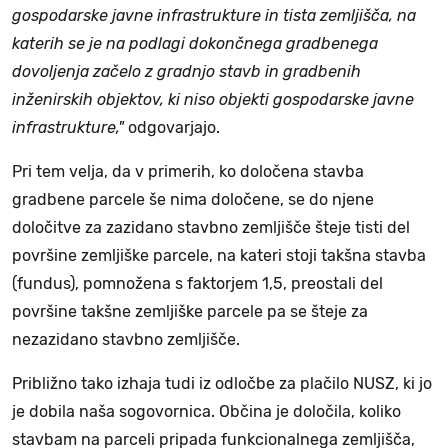
gospodarske javne infrastrukture in tista zemljišča, na
katerih se je na podlagi dokončnega gradbenega
dovoljenja začelo z gradnjo stavb in gradbenih
inženirskih objektov, ki niso objekti gospodarske javne
infrastrukture,"
odgovarjajo.
Pri tem velja, da v primerih, ko določena stavba
gradbene parcele še nima določene, se do njene
določitve za zazidano stavbno zemljišče šteje tisti del
površine zemljiške parcele, na kateri stoji takšna stavba
(fundus), pomnožena s faktorjem 1,5, preostali del
površine takšne zemljiške parcele pa se šteje za
nezazidano stavbno zemljišče.
Približno tako izhaja tudi iz odločbe za plačilo NUSZ, ki jo
je dobila naša sogovornica. Občina je določila, koliko
stavbam na parceli pripada funkcionalnega zemljišča,