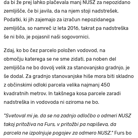
da bi že prej lahko plačevala manj NUSZ za nepozidano
zemljišče, če bi javila, da na njem stoji nadstrešek.
Podatki, ki jih zajemajo za izračun nepozidanega
zemljišča, so namreč iz leta 2016, takrat pa nadstreška
še ni bilo, je pojasnil naši sogovornici.
Zdaj, ko bo čez parcelo položen vodovod, na
območju katerega se ne sme zidati, pa noben del
zemljišča ne bo dovolj velik za stanovanjsko gradnjo, je
še dodal. Za gradnjo stanovanjske hiše mora biti skladno
z občinskimi odloki parcela velika najmanj 450
kvadratnih metrov. In takšnega kosa parcele zaradi
nadstreška in vodovoda ni oziroma ne bo.
"Svetoval mi je, da se na zadnjo odločbo o odmeri NUSZ
takoj pritoživa na Furs, v pritožbi pa napiševa, da
parcela ne izpolnjuje pogojev za odmero NUSZ."
Furs bo