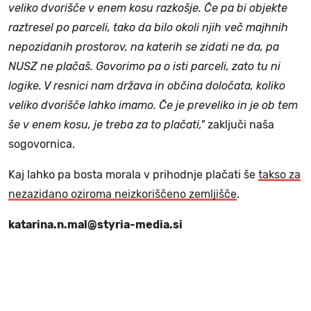
veliko dvorišče v enem kosu razkošje. Če pa bi objekte
raztresel po parceli, tako da bilo okoli njih več majhnih
nepozidanih prostorov, na katerih se zidati ne da, pa
NUSZ ne plačaš. Govorimo pa o isti parceli, zato tu ni
logike. V resnici nam država in občina določata, koliko
veliko dvorišče lahko imamo. Če je preveliko in je ob tem
še v enem kosu, je treba za to plačati,"
zaključi naša
sogovornica.
Kaj lahko pa bosta morala v prihodnje plačati še
takso za
nezazidano oziroma neizkoriščeno zemljišče
.
katarina.n.mal@styria-media.si