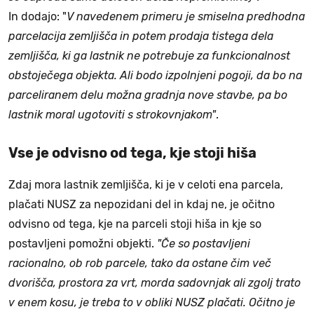
In dodajo: "
V navedenem primeru je smiselna predhodna
parcelacija zemljišča in potem prodaja tistega dela
zemljišča, ki ga lastnik ne potrebuje za funkcionalnost
obstoječega objekta. Ali bodo izpolnjeni pogoji, da bo na
parceliranem delu možna gradnja nove stavbe, pa bo
lastnik moral ugotoviti s strokovnjakom"
.
Vse je odvisno od tega, kje stoji hiša
Zdaj mora lastnik zemljišča, ki je v celoti ena parcela,
plačati NUSZ za nepozidani del in kdaj ne, je očitno
odvisno od tega, kje na parceli stoji hiša in kje so
postavljeni pomožni objekti.
"Če so postavljeni
racionalno, ob rob parcele, tako da ostane čim več
dvorišča, prostora za vrt, morda sadovnjak ali zgolj trato
v enem kosu, je treba to v obliki NUSZ plačati. Očitno je