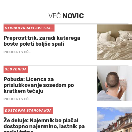
VEČ
NOVIC
STROKOVNJAKI SVETUJ…
Preprost trik, zaradi katerega
boste poleti boljše spali
PREBERI VEČ…
SLOVENIJA
Pobuda: Licenca za
prisluškovanje sosedom po
kratkem tečaju
PREBERI VEČ…
DOSTOPNA STANOVANJA
Že deluje: Najemnik bo plačal
dostopno najemnino, lastnik pa