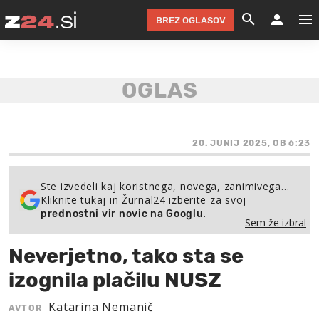
BREZ OGLASOV
GRADIMO &
OLIMPI
EKO 
INTE
T
SLOV
KOMENTARJ
FILM & G
NEPRE
AVTO 
NO
FI
SV
ČRNA 
KOMB
VARČ
AKT
KO
BI
ŠP
FESTIVAL ZA L
LEPOT
MOTO
NA 
NA
O
20. JUNIJ 2025, OB 6:23
MAG
ODNOSI IN
ŽIVLJEN
IZ DR
KOLE
E-
ZDR
POGLEJ
Ste izvedeli kaj koristnega, novega, zanimivega…
Kliknite tukaj in Žurnal24 izberite za svoj
HOROSKOP IN
PRAVNI
ŠOFER
ZIMSK
PRE
AV
.
prednostni vir novic na Googlu
Sem že izbral
JOO
IN
POPO
POGLEJ
POGLEJ
POGLEJ
Neverjetno, tako sta se
SEM 
POD S
POGLEJ
izognila plačilu NUSZ
TRAJN
POGLEJ
Katarina Nemanič
AVTOR
ŽURNAL P