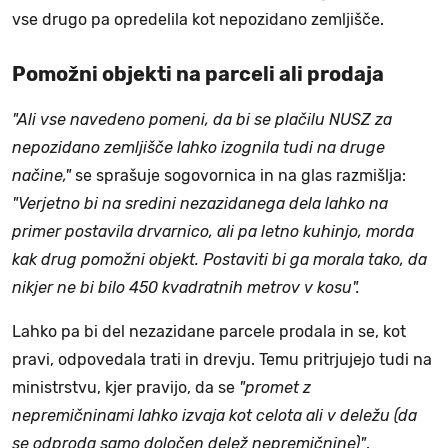
vse drugo pa opredelila kot nepozidano zemljišče.
Pomožni objekti na parceli ali prodaja
"Ali vse navedeno pomeni, da bi se plačilu NUSZ za
nepozidano zemljišče lahko izognila tudi na druge
načine,"
se sprašuje sogovornica in na glas razmišlja:
"Verjetno bi na sredini nezazidanega dela lahko na
primer postavila drvarnico, ali pa letno kuhinjo, morda
kak drug pomožni objekt. Postaviti bi ga morala tako, da
nikjer ne bi bilo 450 kvadratnih metrov v kosu".
Lahko pa bi del nezazidane parcele prodala in se, kot
pravi, odpovedala trati in drevju. Temu pritrjujejo tudi na
ministrstvu, kjer pravijo, da se
"promet z
nepremičninami lahko izvaja kot celota ali v deležu (da
se odproda samo določen delež nepremičnine)"
.