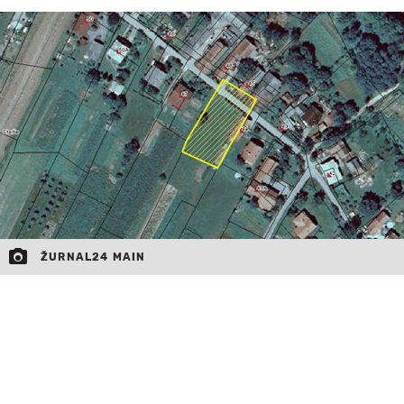
MOJ SANJ
ŽURNAL24 MAIN