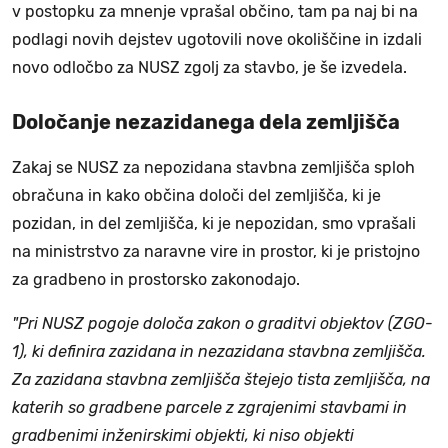
v postopku za mnenje vprašal občino, tam pa naj bi na
podlagi novih dejstev ugotovili nove okoliščine in izdali
novo odločbo za NUSZ zgolj za stavbo, je še izvedela.
Določanje nezazidanega dela zemljišča
Zakaj se NUSZ za nepozidana stavbna zemljišča sploh
obračuna in kako občina določi del zemljišča, ki je
pozidan, in del zemljišča, ki je nepozidan, smo vprašali
na ministrstvo za naravne vire in prostor, ki je pristojno
za gradbeno in prostorsko zakonodajo.
"Pri NUSZ pogoje določa zakon o graditvi objektov (ZGO-
1), ki definira zazidana in nezazidana stavbna zemljišča.
Za zazidana stavbna zemljišča štejejo tista zemljišča, na
katerih so gradbene parcele z zgrajenimi stavbami in
gradbenimi inženirskimi objekti, ki niso objekti