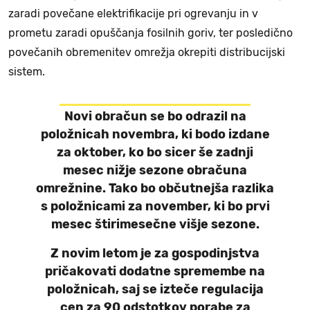
zaradi povečane elektrifikacije pri ogrevanju in v
prometu zaradi opuščanja fosilnih goriv, ter posledično
povečanih obremenitev omrežja okrepiti distribucijski
sistem.
Novi obračun se bo odrazil na
položnicah novembra, ki bodo izdane
za oktober, ko bo sicer še zadnji
mesec nižje sezone obračuna
omrežnine. Tako bo občutnejša razlika
s položnicami za november, ki bo prvi
mesec štirimesečne višje sezone.
Z novim letom je za gospodinjstva
pričakovati dodatne spremembe na
položnicah, saj se izteče regulacija
cen za 90 odstotkov porabe za