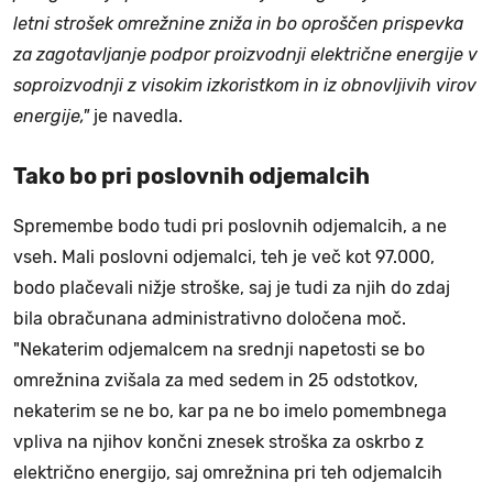
letni strošek omrežnine zniža in bo oproščen prispevka
za zagotavljanje podpor proizvodnji električne energije v
soproizvodnji z visokim izkoristkom in iz obnovljivih virov
energije,"
je navedla.
Tako bo pri poslovnih odjemalcih
Spremembe bodo tudi pri poslovnih odjemalcih, a ne
vseh. Mali poslovni odjemalci, teh je več kot 97.000,
bodo plačevali nižje stroške, saj je tudi za njih do zdaj
bila obračunana administrativno določena moč.
"Nekaterim odjemalcem na srednji napetosti se bo
omrežnina zvišala za med sedem in 25 odstotkov,
nekaterim se ne bo, kar pa ne bo imelo pomembnega
vpliva na njihov končni znesek stroška za oskrbo z
električno energijo, saj omrežnina pri teh odjemalcih