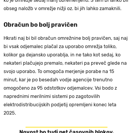
ko je omrežje sedaj manj obremenjeno. S tem bi lahko bil
obseg naložb v omrežje nižji oz. bi jih lahko zamaknili.
Obračun bo bolj pravičen
Hkrati naj bi bil obračun omrežnine bolj pravičen, saj naj
bi vsak odjemalec plačal za uporabo omrežja toliko,
kolikor ga dejansko uporablja, in ne tako kot sedaj, ko
nekateri plačujejo premalo, nekateri pa preveč glede na
svojo uporabo. To omogoča merjenje porabe na 15
minut, kar je po besedah vodje agencije trenutno
omogočeno za 95 odstotkov odjemalcev. Vsi bodo z
naprednimi merilnimi sistemi po zagotovilih
elektrodistribucijskih podjetij opremljeni konec leta
2025.
Novost bo tudi pet časovnih blokov,