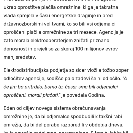
ukrep oprostitve plačila omrežnine, ki ga je takratna
vlada sprejela v času energetske draginje in pred
državnozborskimi volitvami, ko so bili vsi odjemalci
oproščeni plačila omrežnine za tri mesece. Agencija je
zato morala elektrooperaterjem znižati priznano
donosnost in prejeli so za skoraj 100 milijonov evrov
manj sredstev.
Elektrodistribucijska podjetja so sicer vložila tožbo zoper
odločitev agencije, sodišče pa o zadevi še ni odločilo.
"A
če jim bo pritrdilo, bomo to, česar smo bili odjemalci
oproščeni, morali plačati,"
je povedala Godina.
Eden od ciljev novega sistema obračunavanja
omrežnine je, da bi odjemalce spodbudili k takšni rabi
omrežja, da bi del porabe razporedili v obdobja dneva,