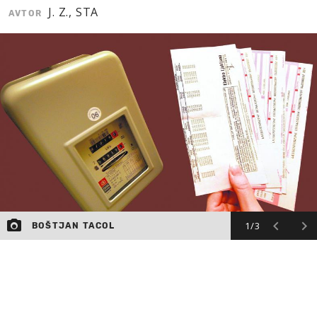
J. Z., STA
AVTOR
MOJ SANJ
1/3
BOŠTJAN TACOL