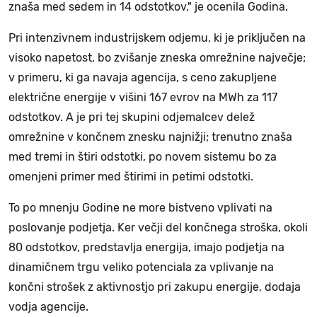
znaša med sedem in 14 odstotkov," je ocenila Godina.
Pri intenzivnem industrijskem odjemu, ki je priključen na
visoko napetost, bo zvišanje zneska omrežnine največje;
v primeru, ki ga navaja agencija, s ceno zakupljene
električne energije v višini 167 evrov na MWh za 117
odstotkov. A je pri tej skupini odjemalcev delež
omrežnine v končnem znesku najnižji; trenutno znaša
med tremi in štiri odstotki, po novem sistemu bo za
omenjeni primer med štirimi in petimi odstotki.
To po mnenju Godine ne more bistveno vplivati na
poslovanje podjetja. Ker večji del končnega stroška, okoli
80 odstotkov, predstavlja energija, imajo podjetja na
dinamičnem trgu veliko potenciala za vplivanje na
končni strošek z aktivnostjo pri zakupu energije, dodaja
vodja agencije.