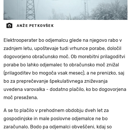
ANŽE PETKOVŠEK
Elektrooperater bo odjemalcu glede na njegovo rabo v
zadnjem letu, upoštevaje tudi vrhunce porabe, določil
dogovorjeno obračunsko moč. Ob morebitni prilagoditvi
porabe bo lahko odjemalec to obračunsko moč znižal
(prilagoditev bo mogoča vsak mesec), a ne prenizko, saj
bo za preprečevanje špekulativnega zniževanja
uvedena varovalka - dodatno plačilo, ko bo dogovorjena
moč presežena.
A se to plačilo v prehodnem obdobju dveh let za
gospodinjske in male poslovne odjemalce ne bo
zaračunalo. Bodo pa odjemalci obveščeni, kdaj so