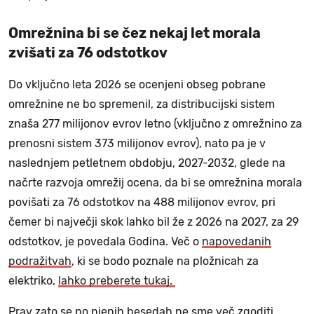
Omrežnina bi se čez nekaj let morala
zvišati za 76 odstotkov
Do vključno leta 2026 se ocenjeni obseg pobrane
omrežnine ne bo spremenil, za distribucijski sistem
znaša 277 milijonov evrov letno (vključno z omrežnino za
prenosni sistem 373 milijonov evrov), nato pa je v
naslednjem petletnem obdobju, 2027-2032, glede na
načrte razvoja omrežij ocena, da bi se omrežnina morala
povišati za 76 odstotkov na 488 milijonov evrov, pri
čemer bi največji skok lahko bil že z 2026 na 2027, za 29
odstotkov, je povedala Godina. Več o
napovedanih
podražitvah
, ki se bodo poznale na pložnicah za
elektriko,
lahko preberete tukaj.
Prav zato se po njenih besedah ne sme več zgoditi