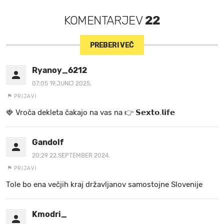
KOMENTARJEV
22
PREBERI VEČ
Ryanoy_6212
07:05 19.JUNIJ 2025.
PRIJAVI
🍓 V r o č a d e k l e t a ča k a jo na va s n a 👉 𝗦𝗲𝘅𝘁𝗼.𝗹𝗶𝗳𝗲
Gandolf
20:29 22.SEPTEMBER 2024.
PRIJAVI
Tole bo ena večjih kraj državljanov samostojne Slovenije
Kmodri_