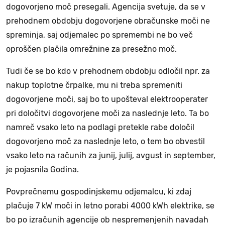
dogovorjeno moč presegali. Agencija svetuje, da se v
prehodnem obdobju dogovorjene obračunske moči ne
spreminja, saj odjemalec po spremembi ne bo več
oproščen plačila omrežnine za presežno moč.
Tudi če se bo kdo v prehodnem obdobju odločil npr. za
nakup toplotne črpalke, mu ni treba spremeniti
dogovorjene moči, saj bo to upošteval elektrooperater
pri določitvi dogovorjene moči za naslednje leto. Ta bo
namreč vsako leto na podlagi pretekle rabe določil
dogovorjeno moč za naslednje leto, o tem bo obvestil
vsako leto na računih za junij, julij, avgust in september,
je pojasnila Godina.
Povprečnemu gospodinjskemu odjemalcu, ki zdaj
plačuje 7 kW moči in letno porabi 4000 kWh elektrike, se
bo po izračunih agencije ob nespremenjenih navadah