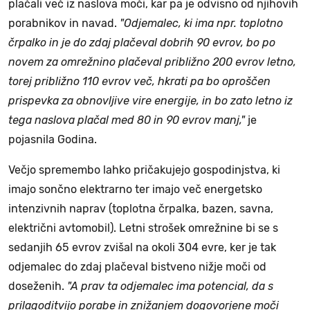
plačali več iz naslova moči, kar pa je odvisno od njihovih
porabnikov in navad.
"Odjemalec, ki ima npr. toplotno
črpalko in je do zdaj plačeval dobrih 90 evrov, bo po
novem za omrežnino plačeval približno 200 evrov letno,
torej približno 110 evrov več, hkrati pa bo oproščen
prispevka za obnovljive vire energije, in bo zato letno iz
tega naslova plačal med 80 in 90 evrov manj,"
je
pojasnila Godina.
Večjo spremembo lahko pričakujejo gospodinjstva, ki
imajo sončno elektrarno ter imajo več energetsko
intenzivnih naprav (toplotna črpalka, bazen, savna,
električni avtomobil). Letni strošek omrežnine bi se s
sedanjih 65 evrov zvišal na okoli 304 evre, ker je tak
odjemalec do zdaj plačeval bistveno nižje moči od
doseženih.
"A prav ta odjemalec ima potencial, da s
prilagoditvijo porabe in znižanjem dogovorjene moči