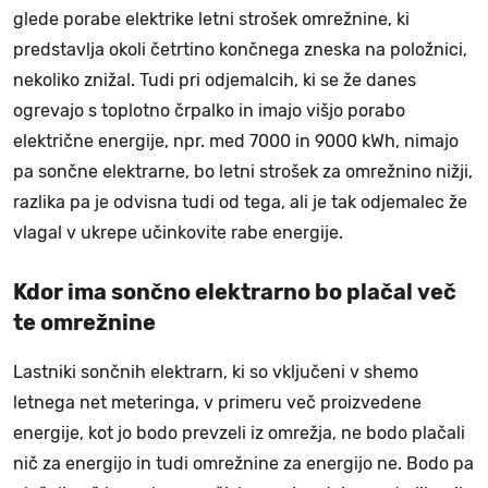
glede porabe elektrike letni strošek omrežnine, ki
predstavlja okoli četrtino končnega zneska na položnici,
nekoliko znižal. Tudi pri odjemalcih, ki se že danes
ogrevajo s toplotno črpalko in imajo višjo porabo
električne energije, npr. med 7000 in 9000 kWh, nimajo
pa sončne elektrarne, bo letni strošek za omrežnino nižji,
razlika pa je odvisna tudi od tega, ali je tak odjemalec že
vlagal v ukrepe učinkovite rabe energije.
Kdor ima sončno elektrarno bo plačal več
te omrežnine
Lastniki sončnih elektrarn, ki so vključeni v shemo
letnega net meteringa, v primeru več proizvedene
energije, kot jo bodo prevzeli iz omrežja, ne bodo plačali
nič za energijo in tudi omrežnine za energijo ne. Bodo pa