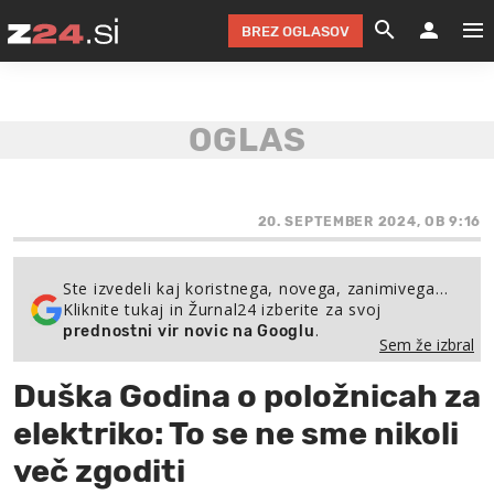
BREZ OGLASOV
GRADIMO &
OLIMPI
EKO 
INTE
T
SLOV
KOMENTARJ
FILM & G
NEPRE
AVTO 
NO
FI
SV
ČRNA 
KOMB
VARČ
AKT
KO
BI
ŠP
FESTIVAL ZA L
LEPOT
MOTO
NA 
NA
O
20. SEPTEMBER 2024, OB 9:16
MAG
ODNOSI IN
ŽIVLJEN
IZ DR
KOLE
E-
ZDR
POGLEJ
Ste izvedeli kaj koristnega, novega, zanimivega…
Kliknite tukaj in Žurnal24 izberite za svoj
HOROSKOP IN
PRAVNI
ŠOFER
ZIMSK
PRE
AV
.
prednostni vir novic na Googlu
Sem že izbral
JOO
IN
POPO
POGLEJ
POGLEJ
POGLEJ
Duška Godina o položnicah za
SEM 
POD S
POGLEJ
elektriko: To se ne sme nikoli
TRAJN
POGLEJ
več zgoditi
ŽURNAL P