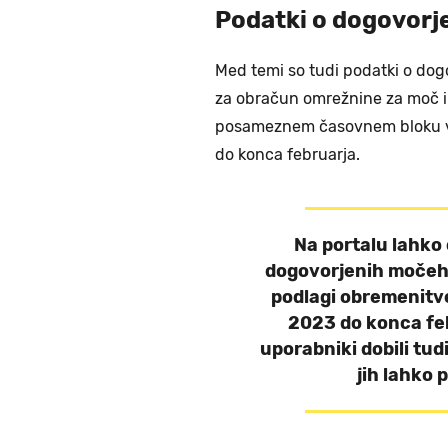
Podatki o dogovorj
Med temi so tudi podatki o dog
za obračun omrežnine za moč in
posameznem časovnem bloku v 
do konca februarja.
Na portalu lahko
dogovorjenih močeh 
podlagi obremenitv
2023 do konca fe
uporabniki dobili tudi
jih lahko 