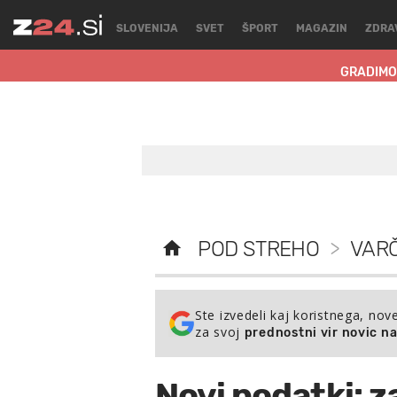
SLOVENIJA
SVET
ŠPORT
MAGAZIN
ZDRA
GRADIMO
POD STREHO
>
VARČ
Ste izvedeli kaj koristnega, nov
za svoj
prednostni vir novic n
Novi podatki: za