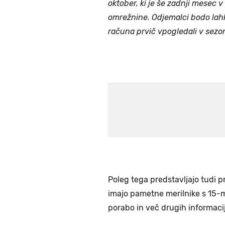
oktober, ki je še zadnji mesec v 
omrežnine. Odjemalci bodo lah
računa prvič vpogledali v sezo
Poleg tega predstavljajo tudi pr
imajo pametne merilnike s 15-m
porabo in več drugih informaci