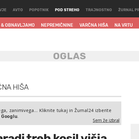
VJE
AVTO
POPOTNIK
POD STREHO
TRAJNOSTNO
ŽURNAL P
 & OBNAVLJAMO
NEPREMIČNINE
VARČNA HIŠA
NA VRTU
NA HIŠA
ega, zanimivega… Kliknite tukaj in Žurnal24 izberite
.
a Googlu
Sem že izbral
radi treh kosil višja