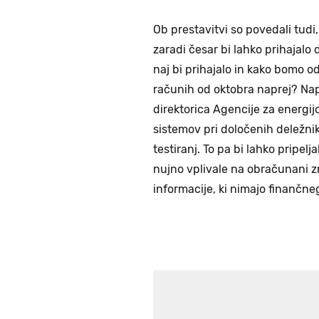
Ob prestavitvi so povedali tudi,
zaradi česar bi lahko prihajalo
naj bi prihajalo in kako bomo o
računih od oktobra naprej? Nap
direktorica Agencije za energij
sistemov pri določenih deležniki
testiranj. To pa bi lahko pripel
nujno vplivale na obračunani 
informacije, ki nimajo finančne