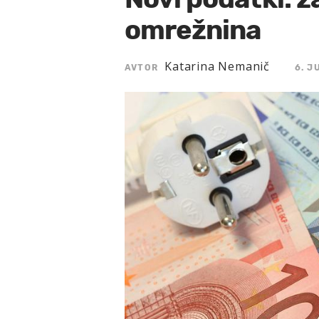
omrežnina
Katarina Nemanič
AVTOR
6. J