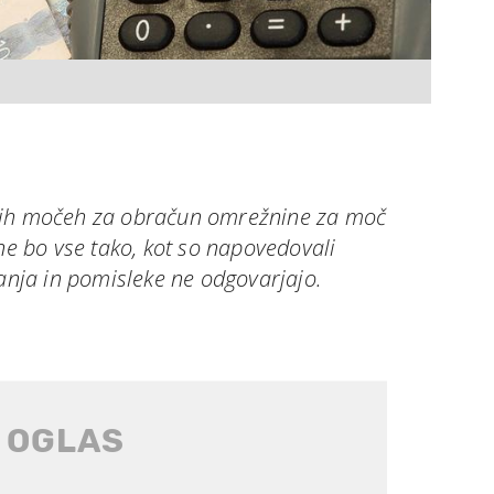
nih močeh za obračun omrežnine za moč
 ne bo vse tako, kot so napovedovali
šanja in pomisleke ne odgovarjajo.