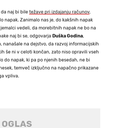
 da naj bi bile
težave pri izdajanju računov
,
 do napak. Zanimalo nas je, do kakšnih napak
djemalci vedeli, da morebitnih napak ne bo na
ake naj bi se, odgovarja
Duška Godina
,
o, nanašale na dejstvo, da razvoj informacijskih
h še ni v celoti končan, zato niso opravili vseh
jalo do napak, ki pa po njenih besedah, ne bi
znesek, temveč izključno na napačno prikazane
ga vpliva.