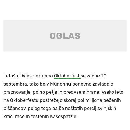
Letošnji Wiesn oziroma
Oktoberfest
se začne 20.
septembra, tako bo v Münchnu ponovno zavladalo
praznovanje, polno petja in predvsem hrane. Vsako leto
na Oktoberfestu postrežejo skoraj pol milijona pečenih
piščancev, poleg tega pa še neštetih porcij svinjskih
krač, race in testenin Käsespätzle.