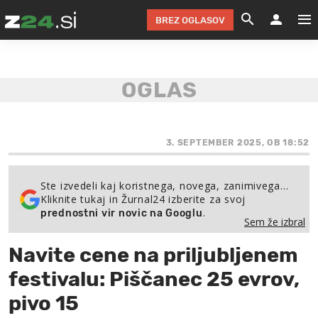
BREZ OGLASOV
GRADIMO &
OLIMPI
EKO 
INTE
T
SLOV
KOMENTARJ
FILM & G
NEPRE
AVTO 
NO
FI
SV
ČRNA 
KOMB
VARČ
AKT
KO
BI
ŠP
FESTIVAL ZA L
LEPOT
MOTO
NA 
NA
O
3. SEPTEMBER 2025, OB 18:52
MAG
ODNOSI IN
ŽIVLJEN
IZ DR
KOLE
E-
ZDR
POGLEJ
Ste izvedeli kaj koristnega, novega, zanimivega…
Kliknite tukaj in Žurnal24 izberite za svoj
HOROSKOP IN
PRAVNI
ŠOFER
ZIMSK
PRE
AV
.
prednostni vir novic na Googlu
Sem že izbral
JOO
IN
POPO
POGLEJ
POGLEJ
POGLEJ
Navite cene na priljubljenem
SEM 
POD S
POGLEJ
festivalu: Piščanec 25 evrov,
TRAJN
POGLEJ
pivo 15
ŽURNAL P