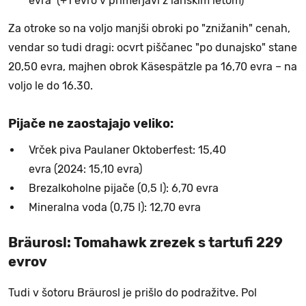
evra (+1 evro v primerjavi z lanskim letom)
Za otroke so na voljo manjši obroki po "znižanih" cenah,
vendar so tudi dragi: ocvrt piščanec "po dunajsko" stane
20,50 evra, majhen obrok Käsespätzle pa 16,70 evra – na
voljo le do 16.30.
Pijače ne zaostajajo veliko:
Vrček piva Paulaner Oktoberfest: 15,40
evra (2024: 15,10 evra)
Brezalkoholne pijače (0,5 l): 6,70 evra
Mineralna voda (0,75 l): 12,70 evra
Bräurosl: Tomahawk zrezek s tartufi 229
evrov
Tudi v šotoru Bräurosl je prišlo do podražitve. Pol