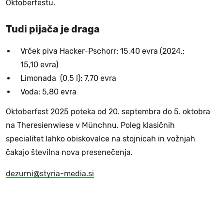
Oktoberfestu.
Tudi pijača je draga
Vrček piva Hacker-Pschorr: 15,40 evra (2024.:
15,10 evra)
Limonada (0,5 l): 7,70 evra
Voda: 5,80 evra
Oktoberfest 2025 poteka od 20. septembra do 5. oktobra
na Theresienwiese v Münchnu. Poleg klasičnih
specialitet lahko obiskovalce na stojnicah in vožnjah
čakajo številna nova presenečenja.
dezurni@styria-media.si