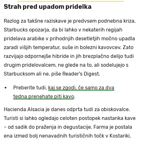
Strah pred upadom pridelka
Razlog za takšne raziskave je predvsem podnebna kriza.
Starbucks opozarja, da bi lahko v nekaterih regijah
pridelava arabike v prihodnjih desetletjih močno upadla
zaradi višjih temperatur, suše in bolezni kavovcev. Zato
razvijajo odpornejše hibride in jih brezplačno delijo tudi
drugim pridelovalcem, ne glede na to, ali sodelujejo s
Starbucksom ali ne, piše Reader's Digest.
Preberite tudi,
kaj se zgodi, če samo za dva
tedna prenehate piti kavo
.
Hacienda Alsacia je danes odprta tudi za obiskovalce.
Turisti si lahko ogledajo celoten postopek nastanka kave
– od sadik do praženja in degustacije. Farma je postala
ena izmed bolj nenavadnih turističnih točk v Kostariki,