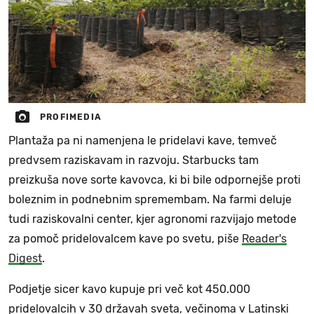
PROFIMEDIA
Plantaža pa ni namenjena le pridelavi kave, temveč
predvsem raziskavam in razvoju. Starbucks tam
preizkuša nove sorte kavovca, ki bi bile odpornejše proti
boleznim in podnebnim spremembam. Na farmi deluje
tudi raziskovalni center, kjer agronomi razvijajo metode
za pomoč pridelovalcem kave po svetu, piše
Reader's
Digest
.
Podjetje sicer kavo kupuje pri več kot 450.000
pridelovalcih v 30 državah sveta, večinoma v Latinski