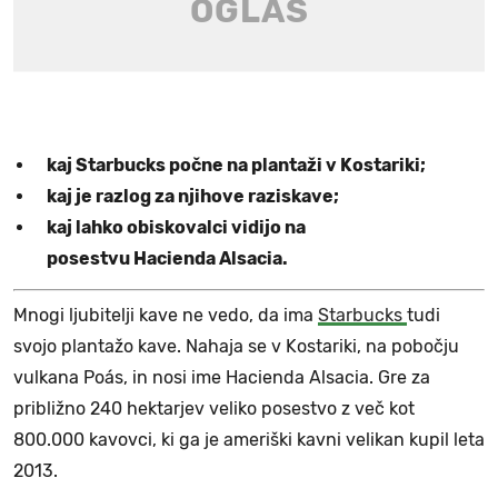
kaj Starbucks počne na plantaži v Kostariki;
kaj je razlog za njihove raziskave;
kaj lahko obiskovalci vidijo na
posestvu Hacienda Alsacia.
Mnogi ljubitelji kave ne vedo, da ima
Starbucks
tudi
svojo plantažo kave. Nahaja se v Kostariki, na pobočju
vulkana Poás, in nosi ime Hacienda Alsacia. Gre za
približno 240 hektarjev veliko posestvo z več kot
800.000 kavovci, ki ga je ameriški kavni velikan kupil leta
2013.