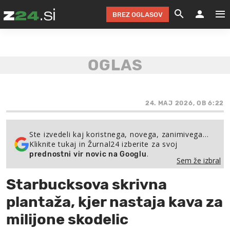
BREZ OGLASOV
GRADIMO &
OLIMPI
EKO 
INTE
T
SLOV
KOMENTARJ
FILM & G
NEPRE
AVTO 
NO
FI
SV
ČRNA 
KOMB
VARČ
AKT
KO
BI
ŠP
FESTIVAL ZA L
LEPOT
MOTO
NA 
NA
O
24. MAJ 2026, OB 6:22
MAG
ODNOSI IN
ŽIVLJEN
IZ DR
KOLE
E-
ZDR
POGLEJ
Ste izvedeli kaj koristnega, novega, zanimivega…
Kliknite tukaj in Žurnal24 izberite za svoj
HOROSKOP IN
PRAVNI
ŠOFER
ZIMSK
PRE
AV
.
prednostni vir novic na Googlu
Sem že izbral
JOO
IN
POPO
POGLEJ
POGLEJ
POGLEJ
Starbucksova skrivna
SEM 
POD S
POGLEJ
plantaža, kjer nastaja kava za
TRAJN
POGLEJ
milijone skodelic
ŽURNAL P