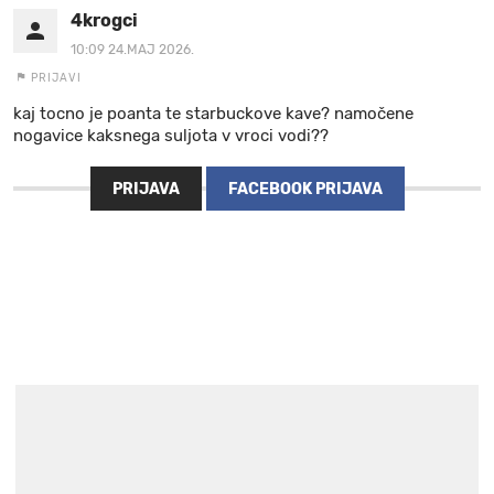
4krogci
10:09 24.MAJ 2026.
PRIJAVI
kaj tocno je poanta te starbuckove kave? namočene
nogavice kaksnega suljota v vroci vodi??
PRIJAVA
FACEBOOK PRIJAVA