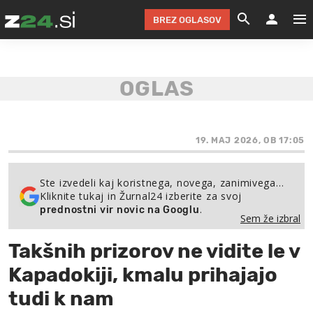
BREZ OGLASOV
GRADIMO &
OLIMPI
EKO 
INTE
T
SLOV
KOMENTARJ
FILM & G
NEPRE
AVTO 
NO
FI
SV
ČRNA 
KOMB
VARČ
AKT
KO
BI
ŠP
FESTIVAL ZA L
LEPOT
MOTO
NA 
NA
O
19. MAJ 2026, OB 17:05
MAG
ODNOSI IN
ŽIVLJEN
IZ DR
KOLE
E-
ZDR
POGLEJ
Ste izvedeli kaj koristnega, novega, zanimivega…
Kliknite tukaj in Žurnal24 izberite za svoj
HOROSKOP IN
PRAVNI
ŠOFER
ZIMSK
PRE
AV
.
prednostni vir novic na Googlu
Sem že izbral
JOO
IN
POPO
POGLEJ
POGLEJ
POGLEJ
Takšnih prizorov ne vidite le v
SEM 
POD S
POGLEJ
Kapadokiji, kmalu prihajajo
TRAJN
POGLEJ
tudi k nam
ŽURNAL P