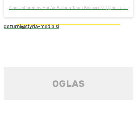
A post shared by Hot Air Balloon Team Bakovci 🎈 (@hot_air_balloon_team_bakovci)
dezurni@styria-media.si