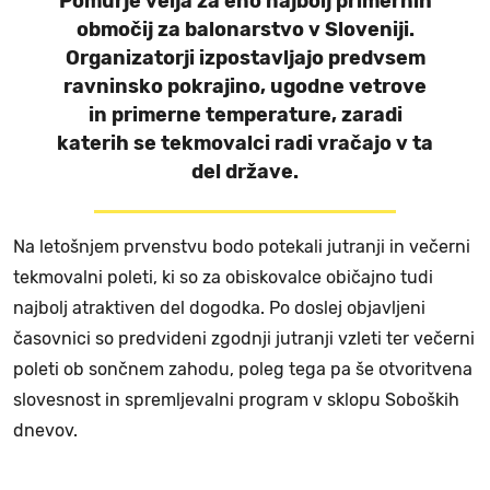
Pomurje velja za eno najbolj primernih
območij za balonarstvo v Sloveniji.
Organizatorji izpostavljajo predvsem
ravninsko pokrajino, ugodne vetrove
in primerne temperature, zaradi
katerih se tekmovalci radi vračajo v ta
del države.
Na letošnjem prvenstvu bodo potekali jutranji in večerni
tekmovalni poleti, ki so za obiskovalce običajno tudi
najbolj atraktiven del dogodka. Po doslej objavljeni
časovnici so predvideni zgodnji jutranji vzleti ter večerni
poleti ob sončnem zahodu, poleg tega pa še otvoritvena
slovesnost in spremljevalni program v sklopu Soboških
dnevov.