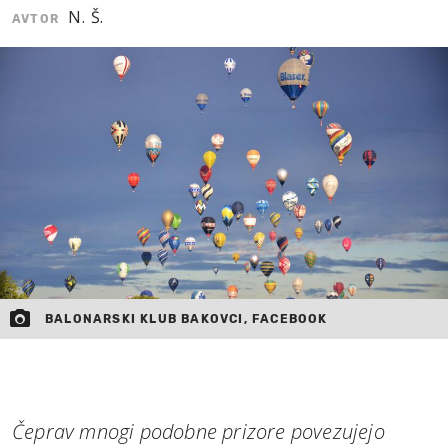
N. Š.
AVTOR
MOJ SANJ
BALONARSKI KLUB BAKOVCI, FACEBOOK
Čeprav mnogi podobne prizore povezujejo