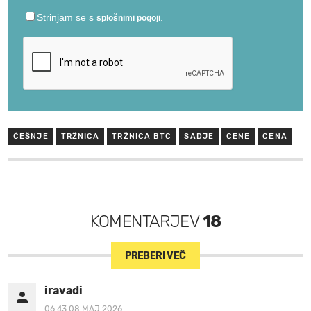
ČEŠNJE
TRŽNICA
TRŽNICA BTC
SADJE
CENE
CENA
KOMENTARJEV
18
PREBERI VEČ
iravadi
06:43 08.MAJ 2026.