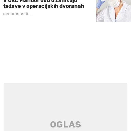
V UKC Maribor ostro zanikajo
težave v operacijskih dvoranah
PREBERI VEČ…