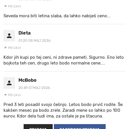
PRIJAVI
Seveda mora biti letina slaba, da lahko nabiješ ceno...
Dieta
01:20 08.MAJ 2026.
PRIJAVI
Kdor jih kupi po tej ceni, ni zdrave pameti. Sigurno. Eno leto
bojkota teh cen, drugo leto bodo normalne cene....
McBobo
20:49 07.MAJ 2026.
PRIJAVI
Pred 3 leti posadil svojo češnjo. Letos bodo prvič rodile. Še
kakšen mesec pa bodo zrele. Zaradi mene so lahko po 100
eurov. Kdor dela tudi ima, za ostale je pa štacuna.