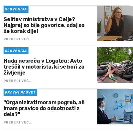
SLOVENIJA
Selitev ministrstva v Celje?
Najprej so bile govorice, zdaj so
že korak dlje!
PREBERI VEČ…
SLOVENIJA
Huda nesreča v Logatcu: Avto
treščil v motorista, ki se bori za
življenje
PREBERI VEČ…
PRAVNI NASVET
"Organizirati moram pogreb, ali
imam pravico do odsotnosti z
dela?"
PREBERI VEČ…