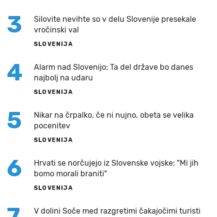
3
Silovite nevihte so v delu Slovenije presekale
vročinski val
SLOVENIJA
4
Alarm nad Slovenijo: Ta del države bo danes
najbolj na udaru
SLOVENIJA
5
Nikar na črpalko, če ni nujno, obeta se velika
pocenitev
SLOVENIJA
6
Hrvati se norčujejo iz Slovenske vojske: "Mi jih
bomo morali braniti"
SLOVENIJA
7
V dolini Soče med razgretimi čakajočimi turisti