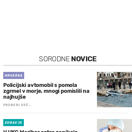
SORODNE
NOVICE
HRVAŠKA
Policijski avtomobil s pomola
zgrmel v morje, mnogi pomislili na
najhujše
PREBERI VEČ…
ZDRAVJE