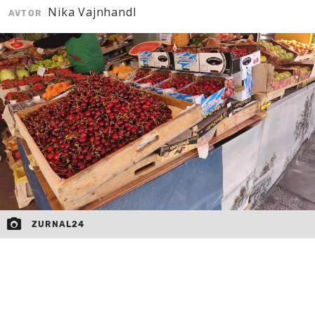
Nika Vajnhandl
AVTOR
MOJ SANJ
ZURNAL24