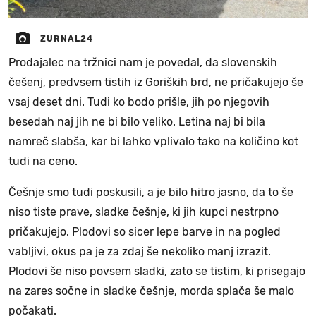
ZURNAL24
Prodajalec na tržnici nam je povedal, da slovenskih
češenj, predvsem tistih iz Goriških brd, ne pričakujejo še
vsaj deset dni. Tudi ko bodo prišle, jih po njegovih
besedah naj jih ne bi bilo veliko. Letina naj bi bila
namreč slabša, kar bi lahko vplivalo tako na količino kot
tudi na ceno.
Češnje smo tudi poskusili, a je bilo hitro jasno, da to še
niso tiste prave, sladke češnje, ki jih kupci nestrpno
pričakujejo. Plodovi so sicer lepe barve in na pogled
vabljivi, okus pa je za zdaj še nekoliko manj izrazit.
Plodovi še niso povsem sladki, zato se tistim, ki prisegajo
na zares sočne in sladke češnje, morda splača še malo
počakati.