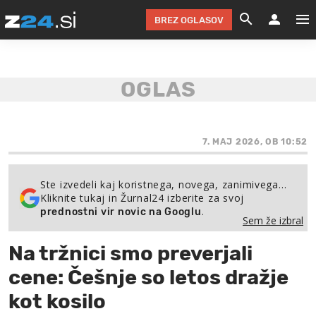
BREZ OGLASOV
GRADIMO &
OLIMPI
EKO 
INTE
T
SLOV
KOMENTARJ
FILM & G
NEPRE
AVTO 
NO
FI
SV
ČRNA 
KOMB
VARČ
AKT
KO
BI
ŠP
FESTIVAL ZA L
LEPOT
MOTO
NA 
NA
O
7. MAJ 2026, OB 10:52
MAG
ODNOSI IN
ŽIVLJEN
IZ DR
KOLE
E-
ZDR
POGLEJ
Ste izvedeli kaj koristnega, novega, zanimivega…
Kliknite tukaj in Žurnal24 izberite za svoj
HOROSKOP IN
PRAVNI
ŠOFER
ZIMSK
PRE
AV
.
prednostni vir novic na Googlu
Sem že izbral
JOO
IN
POPO
POGLEJ
POGLEJ
POGLEJ
Na tržnici smo preverjali
SEM 
POD S
POGLEJ
cene: Češnje so letos dražje
TRAJN
POGLEJ
kot kosilo
ŽURNAL P