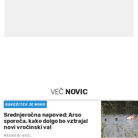
VEČ
NOVIC
OSVEŽITEV JE MIMO
Srednjeročna napoved: Arso
sporoča, kako dolgo bo vztrajal
novi vročinski val
PREBERI VEČ…