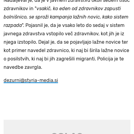
Nadaljeval je, da je v javnem zdravstvu okoli sedem tisoč
zdravnikov in "
vsakič, ko eden od zdravnikov zapusti
bolnišnico, se sproži kampanja lažnih novic, kako sistem
razpada
". Pojasnil je, da je vsako leto do sedaj v sistem
javnega zdravstva vstopilo več zdravnikov, kot jih je iz
njega izstopilo. Dejal je, da se pojavljajo lažne novice ter
kot primer navedel zdravnico, ki naj bi širila lažne novice
o posilstvih, ki naj bi jih zagrešili migranti. Policija je te
navedbe zavrgla.
dezurni@styria-media.si