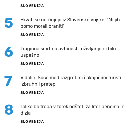
SLOVENIJA
5
Hrvati se norčujejo iz Slovenske vojske: "Mi jih
bomo morali braniti"
SLOVENIJA
6
Tragična smrt na avtocesti, oživljanje ni bilo
uspešno
SLOVENIJA
7
V dolini Soče med razgretimi čakajočimi turisti
izbruhnil pretep
SLOVENIJA
8
Toliko bo treba v torek odšteti za liter bencina in
dizla
SLOVENIJA