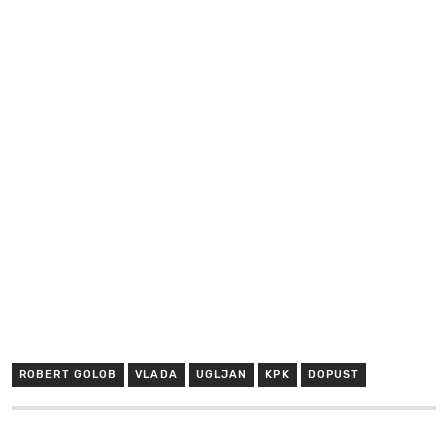
ROBERT GOLOB
VLADA
UGLJAN
KPK
DOPUST