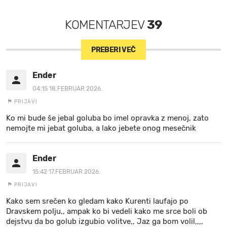
KOMENTARJEV
39
PREBERI VEČ
Ender
04:15 18.FEBRUAR 2026.
PRIJAVI
Ko mi bude še jebal goluba bo imel opravka z menoj, zato
nemojte mi jebat goluba, a lako jebete onog mesečnik
Ender
15:42 17.FEBRUAR 2026.
PRIJAVI
Kako sem srečen ko gledam kako Kurenti laufajo po
Dravskem polju,, ampak ko bi vedeli kako me srce boli ob
dejstvu da bo golub izgubio volitve,, Jaz ga bom volil,,,,