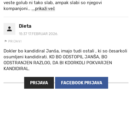
veste golub ni tako slab, ampak slabi so njegovi
kompanjoni
…
...prikaži več
Dieta
15:37 17.FEBRUAR 2026.
PRIJAVI
Dokler bo kandidiral Janša, imajo tudi ostali , ki so česarkoli
osumljeni kandidirati. KO BO ODSTOPIL JANŠA, BO
ODSTRANJEN RAZLOG, DA BI KDORKOLI POKVARJEN
KANDIDIRAL.
PRIJAVA
FACEBOOK PRIJAVA