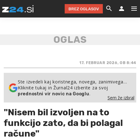
BREZ OGLASOV
GRADIMO &
OLIMPI
EKO 
INTE
T
SLOV
KOMENTARJ
FILM & G
NEPRE
AVTO 
NO
FI
SV
ČRNA 
KOMB
VARČ
AKT
KO
BI
ŠP
FESTIVAL ZA L
LEPOT
MOTO
NA 
NA
O
17. FEBRUAR 2026, OB 8:44
MAG
ODNOSI IN
ŽIVLJEN
IZ DR
KOLE
E-
ZDR
POGLEJ
Ste izvedeli kaj koristnega, novega, zanimivega…
Kliknite tukaj in Žurnal24 izberite za svoj
HOROSKOP IN
PRAVNI
ŠOFER
ZIMSK
PRE
AV
.
prednostni vir novic na Googlu
Sem že izbral
JOO
IN
POPO
POGLEJ
POGLEJ
POGLEJ
"Nisem bil izvoljen na to
SEM 
POD S
POGLEJ
funkcijo zato, da bi polagal
TRAJN
POGLEJ
račune"
ŽURNAL P