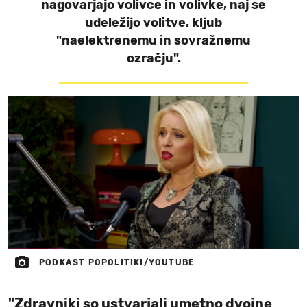
nagovarjajo volivce in volivke, naj se
udeležijo volitve, kljub
"naelektrenemu in sovražnemu
ozračju".
PODKAST POPOLITIKI/YOUTUBE
"Zdravniki so ustvarjali umetno dvojne