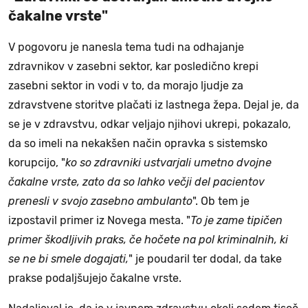
čakalne vrste"
V pogovoru je nanesla tema tudi na odhajanje
zdravnikov v zasebni sektor, kar posledično krepi
zasebni sektor in vodi v to, da morajo ljudje za
zdravstvene storitve plačati iz lastnega žepa. Dejal je, da
se je v zdravstvu, odkar veljajo njihovi ukrepi, pokazalo,
da so imeli na nekakšen način opravka s sistemsko
korupcijo, "
ko so zdravniki ustvarjali umetno dvojne
čakalne vrste, zato da so lahko večji del pacientov
prenesli v svojo zasebno ambulanto
". Ob tem je
izpostavil primer iz Novega mesta. "
To je zame tipičen
primer škodljivih praks, če hočete na pol kriminalnih, ki
se ne bi smele dogajati,
" je poudaril ter dodal, da take
prakse podaljšujejo čakalne vrste.