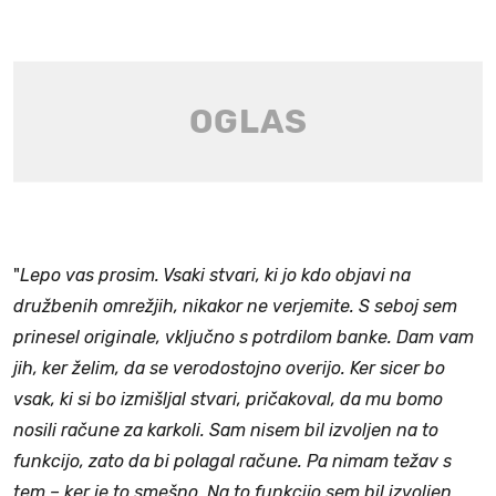
"
Lepo vas prosim. Vsaki stvari, ki jo kdo objavi na
družbenih omrežjih, nikakor ne verjemite. S seboj sem
prinesel originale, vključno s potrdilom banke. Dam vam
jih, ker želim, da se verodostojno overijo. Ker sicer bo
vsak, ki si bo izmišljal stvari, pričakoval, da mu bomo
nosili račune za karkoli. Sam nisem bil izvoljen na to
funkcijo, zato da bi polagal račune. Pa nimam težav s
tem – ker je to smešno. Na to funkcijo sem bil izvoljen