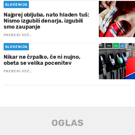
SLOVENIJA
Najprej obljuba, nato hladen tuš:
Nismo izgubili denarja, izgubili
smo zaupanje
PREBERI VEČ…
SLOVENIJA
Nikar ne črpalko, če ni nujno,
obeta se velika pocenitev
PREBERI VEČ…