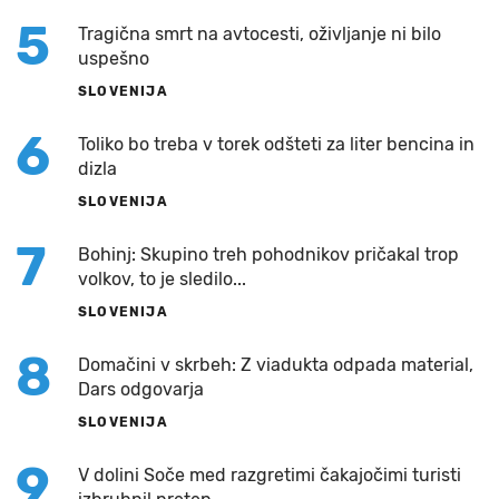
5
Tragična smrt na avtocesti, oživljanje ni bilo
uspešno
SLOVENIJA
6
Toliko bo treba v torek odšteti za liter bencina in
dizla
SLOVENIJA
7
Bohinj: Skupino treh pohodnikov pričakal trop
volkov, to je sledilo...
SLOVENIJA
8
Domačini v skrbeh: Z viadukta odpada material,
Dars odgovarja
SLOVENIJA
9
V dolini Soče med razgretimi čakajočimi turisti