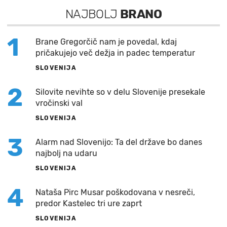
NAJBOLJ
BRANO
1
Brane Gregorčič nam je povedal, kdaj
pričakujejo več dežja in padec temperatur
SLOVENIJA
2
Silovite nevihte so v delu Slovenije presekale
vročinski val
SLOVENIJA
3
Alarm nad Slovenijo: Ta del države bo danes
najbolj na udaru
SLOVENIJA
4
Nataša Pirc Musar poškodovana v nesreči,
predor Kastelec tri ure zaprt
SLOVENIJA