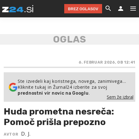
BREZ OGLASOV
GRADIMO &
OLIMPI
EKO 
INTE
T
SLOV
KOMENTARJ
FILM & G
NEPRE
AVTO 
NO
FI
SV
ČRNA 
KOMB
VARČ
AKT
KO
BI
ŠP
FESTIVAL ZA L
LEPOT
MOTO
NA 
NA
O
6. FEBRUAR 2026, OB 12:41
MAG
ODNOSI IN
ŽIVLJEN
IZ DR
KOLE
E-
ZDR
POGLEJ
Ste izvedeli kaj koristnega, novega, zanimivega…
Kliknite tukaj in Žurnal24 izberite za svoj
HOROSKOP IN
PRAVNI
ŠOFER
ZIMSK
PRE
AV
.
prednostni vir novic na Googlu
Sem že izbral
JOO
IN
POPO
POGLEJ
POGLEJ
POGLEJ
Huda prometna nesreča:
SEM 
POD S
POGLEJ
Pomoč prišla prepozno
TRAJN
POGLEJ
D. J.
AVTOR
ŽURNAL P