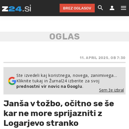
BREZ OGLASOV
GRADIMO &
OLIMPI
EKO 
INTE
T
SLOV
KOMENTARJ
FILM & G
NEPRE
AVTO 
NO
FI
SV
ČRNA 
KOMB
VARČ
AKT
KO
BI
ŠP
FESTIVAL ZA L
LEPOT
MOTO
NA 
NA
O
11. APRIL 2025, OB 7:30
MAG
ODNOSI IN
ŽIVLJEN
IZ DR
KOLE
E-
ZDR
POGLEJ
Ste izvedeli kaj koristnega, novega, zanimivega…
Kliknite tukaj in Žurnal24 izberite za svoj
HOROSKOP IN
PRAVNI
ŠOFER
ZIMSK
PRE
AV
.
prednostni vir novic na Googlu
Sem že izbral
JOO
IN
POPO
POGLEJ
POGLEJ
POGLEJ
Janša v tožbo, očitno se še
SEM 
POD S
POGLEJ
kar ne more sprijazniti z
TRAJN
POGLEJ
Logarjevo stranko
ŽURNAL P