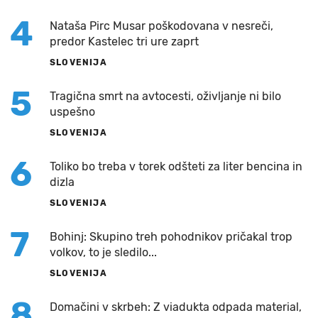
4
Nataša Pirc Musar poškodovana v nesreči,
predor Kastelec tri ure zaprt
SLOVENIJA
5
Tragična smrt na avtocesti, oživljanje ni bilo
uspešno
SLOVENIJA
6
Toliko bo treba v torek odšteti za liter bencina in
dizla
SLOVENIJA
7
Bohinj: Skupino treh pohodnikov pričakal trop
volkov, to je sledilo...
SLOVENIJA
8
Domačini v skrbeh: Z viadukta odpada material,