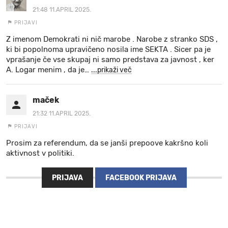
21:48 11.APRIL 2025.
PRIJAVI
Z imenom Demokrati ni nič marobe . Narobe z stranko SDS ,
ki bi popolnoma upravičeno nosila ime SEKTA . Sicer pa je
vprašanje če vse skupaj ni samo predstava za javnost , ker
A. Logar menim , da je
…
...prikaži več
maček
21:32 11.APRIL 2025.
PRIJAVI
Prosim za referendum, da se janši prepoove kakršno koli
aktivnost v politiki.
PRIJAVA
FACEBOOK PRIJAVA