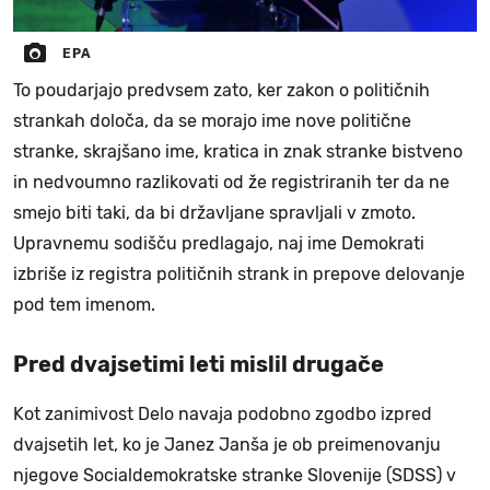
EPA
To poudarjajo predvsem zato, ker zakon o političnih
strankah določa, da se morajo ime nove politične
stranke, skrajšano ime, kratica in znak stranke bistveno
in nedvoumno razlikovati od že registriranih ter da ne
smejo biti taki, da bi državljane spravljali v zmoto.
Upravnemu sodišču predlagajo, naj ime Demokrati
izbriše iz registra političnih strank in prepove delovanje
pod tem imenom.
Pred dvajsetimi leti mislil drugače
Kot zanimivost Delo navaja podobno zgodbo izpred
dvajsetih let, ko je Janez Janša je ob preimenovanju
njegove Socialdemokratske stranke Slovenije (SDSS) v