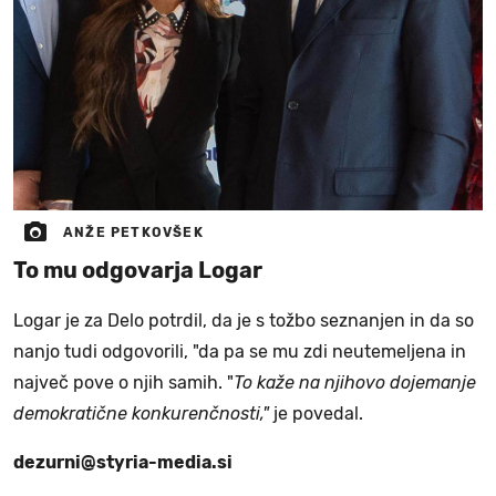
ANŽE PETKOVŠEK
To mu odgovarja Logar
Logar je za Delo potrdil, da je s tožbo seznanjen in da so
nanjo tudi odgovorili, "da pa se mu zdi neutemeljena in
največ pove o njih samih. "
To kaže na njihovo dojemanje
demokratične konkurenčnosti,"
je povedal.
dezurni@styria-media.si