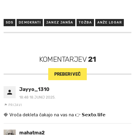
SDS
DEMOKRATI
JANEZ JANŠA
TOŽBA
ANŽE LOGAR
KOMENTARJEV
21
PREBERI VEČ
Jayyo_1310
18:48 18.JUNIJ 2025.
PRIJAVI
🍓 V r o č a d e k l e t a ča k a jo na va s n a 👉 𝗦𝗲𝘅𝘁𝗼.𝗹𝗶𝗳𝗲
mahatma2