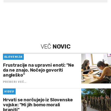
VEČ
NOVIC
SLOVENIJA
Frustracije na upravni enoti: "Ne
da ne znajo. Nočejo govoriti
angleško"
PREBERI VEČ…
VIDEO
Hrvati se norčujejo iz Slovenske
vojske: "Mi jih bomo morali
braniti"