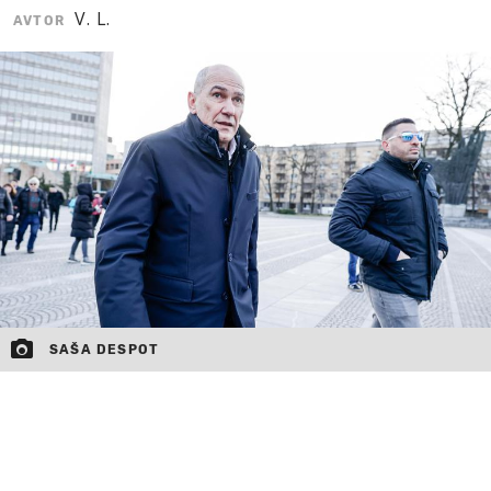
V. L.
AVTOR
MOJ SANJ
SAŠA DESPOT