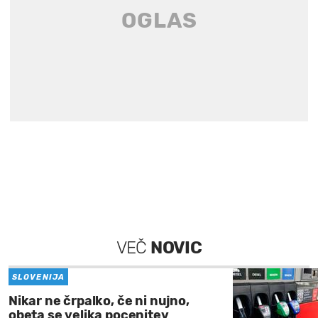
VEČ
NOVIC
SLOVENIJA
Nikar ne črpalko, če ni nujno,
obeta se velika pocenitev