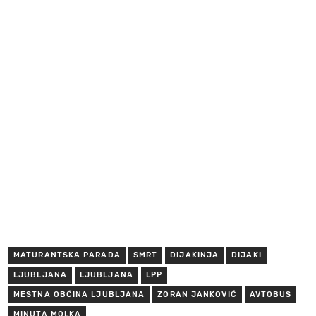
MATURANTSKA PARADA
SMRT
DIJAKINJA
DIJAKI
LJUBLJANA
LJUBLJANA
LPP
MESTNA OBČINA LJUBLJANA
ZORAN JANKOVIĆ
AVTOBUS
MINUTA MOLKA