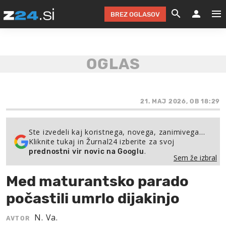
BREZ OGLASOV
GRADIMO &
OLIMPI
EKO 
INTE
T
SLOV
KOMENTARJ
FILM & G
NEPRE
AVTO 
NO
FI
SV
ČRNA 
KOMB
VARČ
AKT
KO
BI
ŠP
FESTIVAL ZA L
LEPOT
MOTO
NA 
NA
O
21. MAJ 2026, OB 18:29
MAG
ODNOSI IN
ŽIVLJEN
IZ DR
KOLE
E-
ZDR
POGLEJ
Ste izvedeli kaj koristnega, novega, zanimivega…
Kliknite tukaj in Žurnal24 izberite za svoj
HOROSKOP IN
PRAVNI
ŠOFER
ZIMSK
PRE
AV
.
prednostni vir novic na Googlu
Sem že izbral
JOO
IN
POPO
POGLEJ
POGLEJ
POGLEJ
Med maturantsko parado
SEM 
POD S
POGLEJ
počastili umrlo dijakinjo
TRAJN
POGLEJ
N. Va.
AVTOR
ŽURNAL P