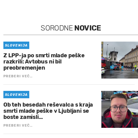
SORODNE
NOVICE
SLOVENIJA
Z LPP-ja po smrti mlade peške
razkrili: Avtobus ni bil
preobremenjen
PREBERI VEČ…
SLOVENIJA
Ob teh besedah reševalca s kraja
smrti mlade peške v Ljubljani se
boste zamisli…
PREBERI VEČ…