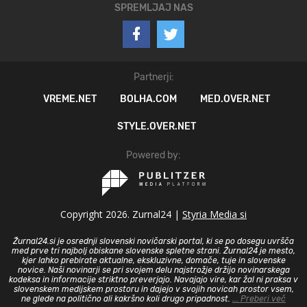
SPREMLJAJ NAS
Partnerji:
VREME.NET
BOLHA.COM
MED.OVER.NET
STYLE.OVER.NET
Powered by:
Copyright 2026. Zurnal24 |
Styria Media si
Žurnal24.si je osrednji slovenski novičarski portal, ki se po dosegu uvršča
med prve tri najbolj obiskane slovenske spletne strani. Žurnal24 je mesto,
kjer lahko prebirate aktualne, ekskluzivne, domače, tuje in slovenske
novice. Naši novinarji se pri svojem delu najstrožje držijo novinarskega
kodeksa in informacije striktno preverjajo. Navajajo vire, kar žal ni praksa v
slovenskem medijskem prostoru in dajejo v svojih novicah prostor vsem,
ne glede na politično ali kakršno koli drugo pripadnost.
... Preberi več