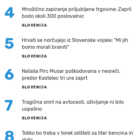
4
Množično zapiranje priljubljene trgovine: Zaprli
bodo okoli 300 poslovalnic
SLOVENIJA
5
Hrvati se norčujejo iz Slovenske vojske: "Mi jih
bomo morali braniti"
SLOVENIJA
6
Nataša Pirc Musar poškodovana v nesreči,
predor Kastelec tri ure zaprt
SLOVENIJA
7
Tragična smrt na avtocesti, oživljanje ni bilo
uspešno
SLOVENIJA
8
Toliko bo treba v torek odšteti za liter bencina in
dizla