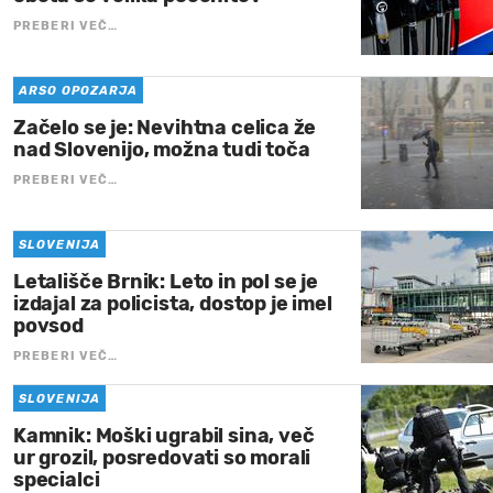
PREBERI VEČ…
ARSO OPOZARJA
Začelo se je: Nevihtna celica že
nad Slovenijo, možna tudi toča
PREBERI VEČ…
SLOVENIJA
Letališče Brnik: Leto in pol se je
izdajal za policista, dostop je imel
povsod
PREBERI VEČ…
SLOVENIJA
Kamnik: Moški ugrabil sina, več
ur grozil, posredovati so morali
specialci