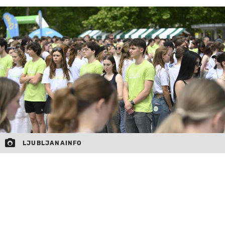
MOJ SANJ
LJUBLJANAINFO