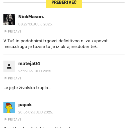
PREBERI VEČ
NickMason.
08:27 10.JULIJ 2025.
PRIJAVI
V Tuš in podobnimi trgovci definitivno ni za kupovat
mesa,drugo je to,vse to je iz ukrajine,dober tek.
mateja04
23:13 09.JULIJ 2025.
PRIJAVI
Le jejte živalska trupla...
papak
20:56 09.JULIJ 2025.
PRIJAVI