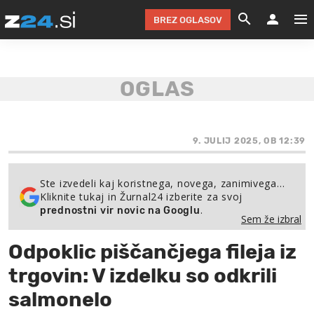
BREZ OGLASOV
GRADIMO &
OLIMPI
EKO 
INTE
T
SLOV
KOMENTARJ
FILM & G
NEPRE
AVTO 
NO
FI
SV
ČRNA 
KOMB
VARČ
AKT
KO
BI
ŠP
FESTIVAL ZA L
LEPOT
MOTO
NA 
NA
O
9. JULIJ 2025, OB 12:39
MAG
ODNOSI IN
ŽIVLJEN
IZ DR
KOLE
E-
ZDR
POGLEJ
Ste izvedeli kaj koristnega, novega, zanimivega…
Kliknite tukaj in Žurnal24 izberite za svoj
HOROSKOP IN
PRAVNI
ŠOFER
ZIMSK
PRE
AV
.
prednostni vir novic na Googlu
Sem že izbral
JOO
IN
POPO
POGLEJ
POGLEJ
POGLEJ
Odpoklic piščančjega fileja iz
SEM 
POD S
POGLEJ
trgovin: V izdelku so odkrili
TRAJN
POGLEJ
salmonelo
ŽURNAL P