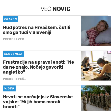
VEČ
NOVIC
POTRES
Hud potres na Hrvaškem, čutili
smo ga tudi v Sloveniji
PREBERI VEČ…
SLOVENIJA
Frustracije na upravni enoti: "Ne
da ne znajo. Nočejo govoriti
angleško"
PREBERI VEČ…
VIDEO
Hrvati se norčujejo iz Slovenske
vojske: "Mi jih bomo morali
braniti"