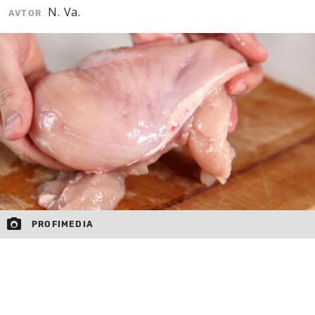
N. Va.
AVTOR
MOJ SANJ
PROFIMEDIA