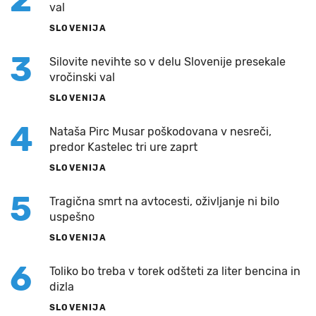
val
SLOVENIJA
3
Silovite nevihte so v delu Slovenije presekale
vročinski val
SLOVENIJA
4
Nataša Pirc Musar poškodovana v nesreči,
predor Kastelec tri ure zaprt
SLOVENIJA
5
Tragična smrt na avtocesti, oživljanje ni bilo
uspešno
SLOVENIJA
6
Toliko bo treba v torek odšteti za liter bencina in
dizla
SLOVENIJA