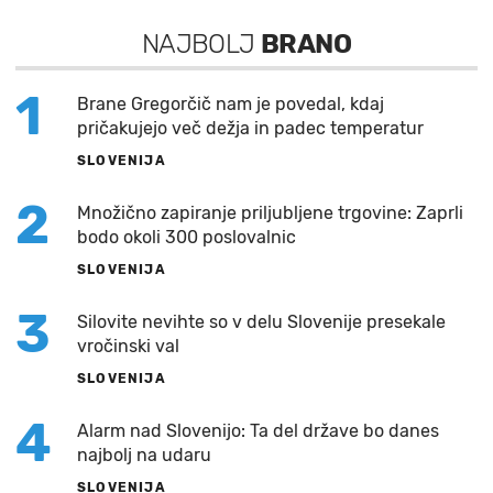
NAJBOLJ
BRANO
1
Brane Gregorčič nam je povedal, kdaj
pričakujejo več dežja in padec temperatur
SLOVENIJA
2
Množično zapiranje priljubljene trgovine: Zaprli
bodo okoli 300 poslovalnic
SLOVENIJA
3
Silovite nevihte so v delu Slovenije presekale
vročinski val
SLOVENIJA
4
Alarm nad Slovenijo: Ta del države bo danes
najbolj na udaru
SLOVENIJA