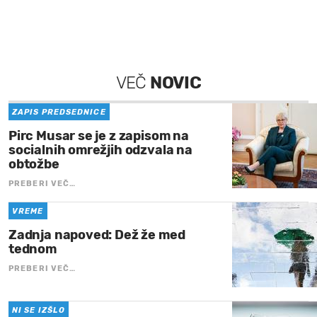
VEČ
NOVIC
ZAPIS PREDSEDNICE
Pirc Musar se je z zapisom na
socialnih omrežjih odzvala na
obtožbe
PREBERI VEČ…
VREME
Zadnja napoved: Dež že med
tednom
PREBERI VEČ…
NI SE IZŠLO