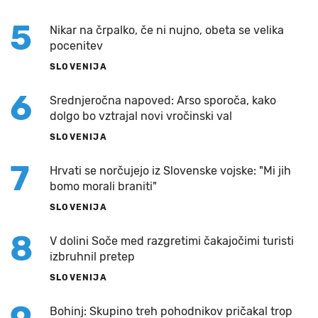
5
Nikar na črpalko, če ni nujno, obeta se velika
pocenitev
SLOVENIJA
6
Srednjeročna napoved: Arso sporoča, kako
dolgo bo vztrajal novi vročinski val
SLOVENIJA
7
Hrvati se norčujejo iz Slovenske vojske: "Mi jih
bomo morali braniti"
SLOVENIJA
8
V dolini Soče med razgretimi čakajočimi turisti
izbruhnil pretep
SLOVENIJA
Bohinj: Skupino treh pohodnikov pričakal trop