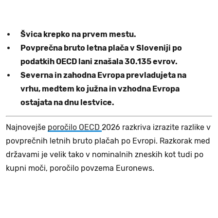
Švica krepko na prvem mestu.
Povprečna bruto letna plača v Sloveniji po
podatkih OECD lani znašala 30.135 evrov.
Severna in zahodna Evropa prevladujeta na
vrhu, medtem ko južna in vzhodna Evropa
ostajata na dnu lestvice.
Najnovejše
poročilo OECD
2026 razkriva izrazite razlike v
povprečnih letnih bruto plačah po Evropi. Razkorak med
državami je velik tako v nominalnih zneskih kot tudi po
kupni moči, poročilo povzema Euronews.