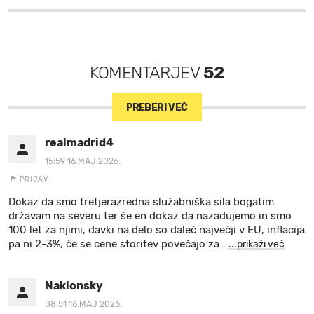
KOMENTARJEV
52
PREBERI VEČ
realmadrid4
15:59 16.MAJ 2026.
PRIJAVI
Dokaz da smo tretjerazredna služabniška sila bogatim
državam na severu ter še en dokaz da nazadujemo in smo
100 let za njimi, davki na delo so daleč največji v EU, inflacija
pa ni 2-3%, če se cene storitev povečajo za
…
...prikaži več
Naklonsky
08:51 16.MAJ 2026.