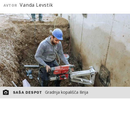
Vanda Levstik
AVTOR
MOJ SANJ
Gradnja kopališča Ilirija
SAŠA DESPOT