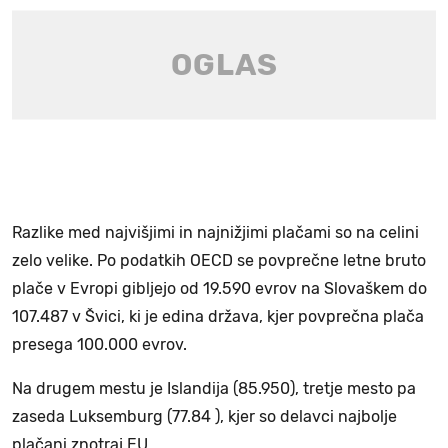
Razlike med najvišjimi in najnižjimi plačami so na celini
zelo velike. Po podatkih OECD se povprečne letne bruto
plače v Evropi gibljejo od 19.590 evrov na Slovaškem do
107.487 v Švici, ki je edina država, kjer povprečna plača
presega 100.000 evrov.
Na drugem mestu je Islandija (85.950), tretje mesto pa
zaseda Luksemburg (77.84 ), kjer so delavci najbolje
plačani znotraj EU.