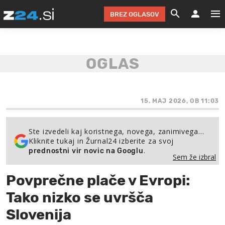
BREZ OGLASOV
GRADIMO &
OLIMPI
EKO 
INTE
T
SLOV
KOMENTARJ
FILM & G
NEPRE
AVTO 
NO
FI
SV
ČRNA 
KOMB
VARČ
AKT
KO
BI
ŠP
FESTIVAL ZA L
LEPOT
MOTO
NA 
NA
O
15. MAJ 2026, OB 11:03
MAG
ODNOSI IN
ŽIVLJEN
IZ DR
KOLE
E-
ZDR
POGLEJ
Ste izvedeli kaj koristnega, novega, zanimivega…
Kliknite tukaj in Žurnal24 izberite za svoj
HOROSKOP IN
PRAVNI
ŠOFER
ZIMSK
PRE
AV
.
prednostni vir novic na Googlu
Sem že izbral
JOO
IN
POPO
POGLEJ
POGLEJ
POGLEJ
Povprečne plače v Evropi:
SEM 
POD S
POGLEJ
Tako nizko se uvršča
TRAJN
POGLEJ
Slovenija
ŽURNAL P