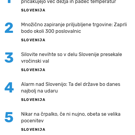
pričakujejo več dežja in padec temperatur
SLOVENIJA
2
Množično zapiranje priljubljene trgovine: Zaprli
bodo okoli 300 poslovalnic
SLOVENIJA
3
Silovite nevihte so v delu Slovenije presekale
vročinski val
SLOVENIJA
4
Alarm nad Slovenijo: Ta del države bo danes
najbolj na udaru
SLOVENIJA
5
Nikar na črpalko, če ni nujno, obeta se velika
pocenitev
SLOVENIJA