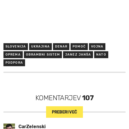
SLOVENIJA
UKRAJINA
DENAR
POMOČ
VOJNA
OPREMA
OBRAMBNI SISTEM
JANEZ JANŠA
NATO
PODPORA
KOMENTARJEV
107
PREBERI VEČ
CarZelenski