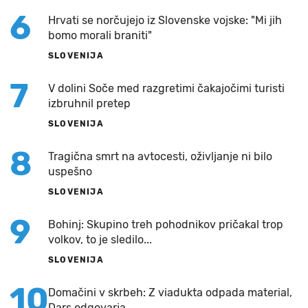
6
Hrvati se norčujejo iz Slovenske vojske: "Mi jih
bomo morali braniti"
SLOVENIJA
7
V dolini Soče med razgretimi čakajočimi turisti
izbruhnil pretep
SLOVENIJA
8
Tragična smrt na avtocesti, oživljanje ni bilo
uspešno
SLOVENIJA
9
Bohinj: Skupino treh pohodnikov pričakal trop
volkov, to je sledilo...
SLOVENIJA
10
Domačini v skrbeh: Z viadukta odpada material,
Dars odgovarja