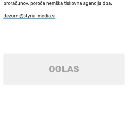
proračunov, poroča nemška tiskovna agencija dpa.
dezurni@styria-media.si