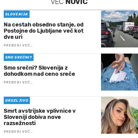
VEČ
NOVIC
SLOVENIJA
Na cestah obsedno stanje, od
Postojne do Ljubljane več kot
dve uri
PREBERI VEČ…
SMO SREČNI?
Smo srečni? Slovenija z
dohodkom nad ceno sreče
PREBERI VEČ…
GROZLJIVO
Smrt avstrijske vplivnice v
Sloveniji dobiva nove
razsežnosti
PREBERI VEČ…