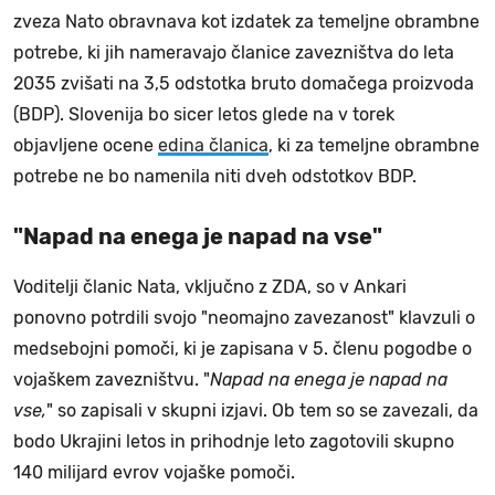
zveza Nato obravnava kot izdatek za temeljne obrambne
potrebe, ki jih nameravajo članice zavezništva do leta
2035 zvišati na 3,5 odstotka bruto domačega proizvoda
(BDP). Slovenija bo sicer letos glede na v torek
objavljene ocene
edina članica
, ki za temeljne obrambne
potrebe ne bo namenila niti dveh odstotkov BDP.
"Napad na enega je napad na vse"
Voditelji članic Nata, vključno z ZDA, so v Ankari
ponovno potrdili svojo "neomajno zavezanost" klavzuli o
medsebojni pomoči, ki je zapisana v 5. členu pogodbe o
vojaškem zavezništvu. "
Napad na enega je napad na
vse,
" so zapisali v skupni izjavi. Ob tem so se zavezali, da
bodo Ukrajini letos in prihodnje leto zagotovili skupno
140 milijard evrov vojaške pomoči.