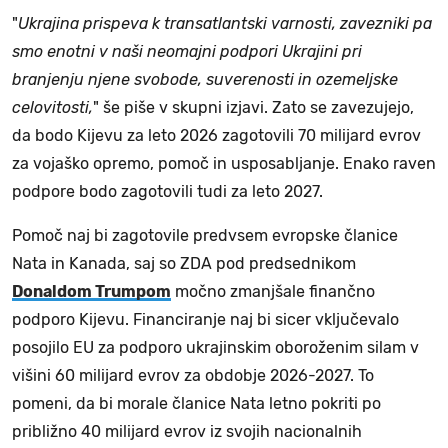
"
Ukrajina prispeva k transatlantski varnosti, zavezniki pa
smo enotni v naši neomajni podpori Ukrajini pri
branjenju njene svobode, suverenosti in ozemeljske
celovitosti,
" še piše v skupni izjavi. Zato se zavezujejo,
da bodo Kijevu za leto 2026 zagotovili 70 milijard evrov
za vojaško opremo, pomoč in usposabljanje. Enako raven
podpore bodo zagotovili tudi za leto 2027.
Pomoč naj bi zagotovile predvsem evropske članice
Nata in Kanada, saj so ZDA pod predsednikom
Donaldom Trumpom
močno zmanjšale finančno
podporo Kijevu. Financiranje naj bi sicer vključevalo
posojilo EU za podporo ukrajinskim oboroženim silam v
višini 60 milijard evrov za obdobje 2026-2027. To
pomeni, da bi morale članice Nata letno pokriti po
približno 40 milijard evrov iz svojih nacionalnih