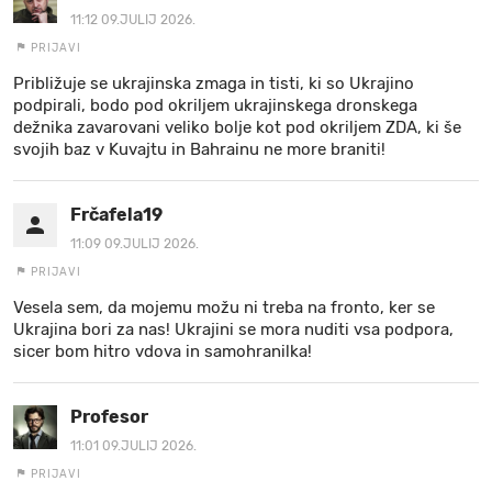
11:12 09.JULIJ 2026.
PRIJAVI
Približuje se ukrajinska zmaga in tisti, ki so Ukrajino
podpirali, bodo pod okriljem ukrajinskega dronskega
dežnika zavarovani veliko bolje kot pod okriljem ZDA, ki še
svojih baz v Kuvajtu in Bahrainu ne more braniti!
Frčafela19
11:09 09.JULIJ 2026.
PRIJAVI
Vesela sem, da mojemu možu ni treba na fronto, ker se
Ukrajina bori za nas! Ukrajini se mora nuditi vsa podpora,
sicer bom hitro vdova in samohranilka!
Profesor
11:01 09.JULIJ 2026.
PRIJAVI