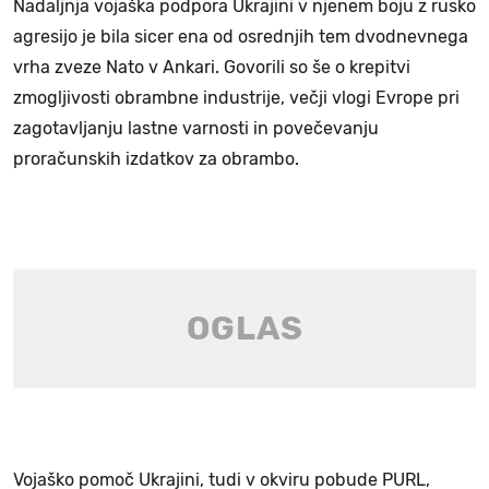
Nadaljnja vojaška podpora Ukrajini v njenem boju z rusko
agresijo je bila sicer ena od osrednjih tem dvodnevnega
vrha zveze Nato v Ankari. Govorili so še o krepitvi
zmogljivosti obrambne industrije, večji vlogi Evrope pri
zagotavljanju lastne varnosti in povečevanju
proračunskih izdatkov za obrambo.
Vojaško pomoč Ukrajini, tudi v okviru pobude PURL,