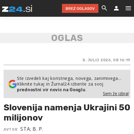
BREZ OGLASOV
GRADIMO &
OLIMPI
EKO 
INTE
T
SLOV
KOMENTARJ
FILM & G
NEPRE
AVTO 
NO
FI
SV
ČRNA 
KOMB
VARČ
AKT
KO
BI
ŠP
FESTIVAL ZA L
LEPOT
MOTO
NA 
NA
O
8. JULIJ 2026, OB 16:19
MAG
ODNOSI IN
ŽIVLJEN
IZ DR
KOLE
E-
ZDR
POGLEJ
Ste izvedeli kaj koristnega, novega, zanimivega…
Kliknite tukaj in Žurnal24 izberite za svoj
HOROSKOP IN
PRAVNI
ŠOFER
ZIMSK
PRE
AV
.
prednostni vir novic na Googlu
Sem že izbral
JOO
IN
POPO
POGLEJ
POGLEJ
POGLEJ
Slovenija namenja Ukrajini 50
SEM 
POD S
POGLEJ
milijonov
TRAJN
POGLEJ
STA; B. P.
AVTOR
ŽURNAL P