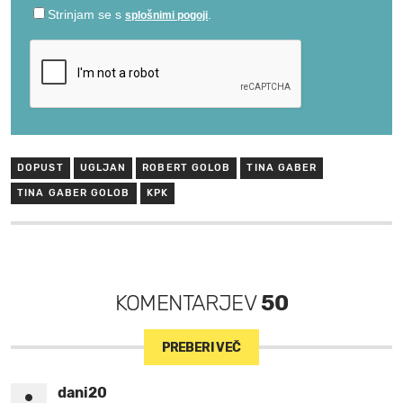
DOPUST
UGLJAN
ROBERT GOLOB
TINA GABER
TINA GABER GOLOB
KPK
KOMENTARJEV
50
PREBERI VEČ
dani20