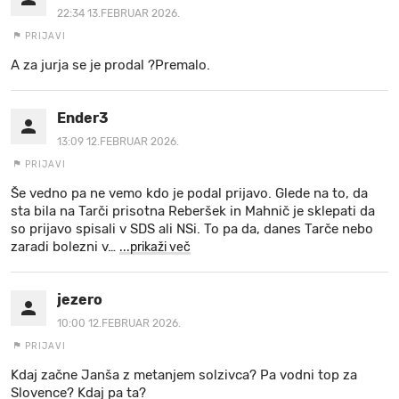
22:34 13.FEBRUAR 2026.
PRIJAVI
A za jurja se je prodal ?Premalo.
Ender3
13:09 12.FEBRUAR 2026.
PRIJAVI
Še vedno pa ne vemo kdo je podal prijavo. Glede na to, da
sta bila na Tarči prisotna Reberšek in Mahnič je sklepati da
so prijavo spisali v SDS ali NSi. To pa da, danes Tarče nebo
zaradi bolezni v
…
...prikaži več
jezero
10:00 12.FEBRUAR 2026.
PRIJAVI
Kdaj začne Janša z metanjem solzivca? Pa vodni top za
Slovence? Kdaj pa ta?