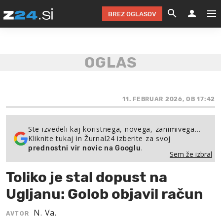
BREZ OGLASOV
GRADIMO &
OLIMPI
EKO 
INTE
T
SLOV
KOMENTARJ
FILM & G
NEPRE
AVTO 
NO
FI
SV
ČRNA 
KOMB
VARČ
AKT
KO
BI
ŠP
FESTIVAL ZA L
LEPOT
MOTO
NA 
NA
O
11. FEBRUAR 2026, OB 17:42
MAG
ODNOSI IN
ŽIVLJEN
IZ DR
KOLE
E-
ZDR
POGLEJ
Ste izvedeli kaj koristnega, novega, zanimivega…
Kliknite tukaj in Žurnal24 izberite za svoj
HOROSKOP IN
PRAVNI
ŠOFER
ZIMSK
PRE
AV
.
prednostni vir novic na Googlu
Sem že izbral
JOO
IN
POPO
POGLEJ
POGLEJ
POGLEJ
Toliko je stal dopust na
SEM 
POD S
POGLEJ
Ugljanu: Golob objavil račun
TRAJN
POGLEJ
N. Va.
AVTOR
ŽURNAL P