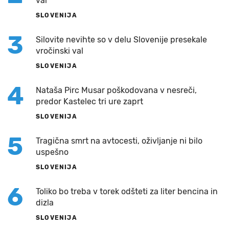
val
SLOVENIJA
3
Silovite nevihte so v delu Slovenije presekale
vročinski val
SLOVENIJA
4
Nataša Pirc Musar poškodovana v nesreči,
predor Kastelec tri ure zaprt
SLOVENIJA
5
Tragična smrt na avtocesti, oživljanje ni bilo
uspešno
SLOVENIJA
6
Toliko bo treba v torek odšteti za liter bencina in
dizla
SLOVENIJA