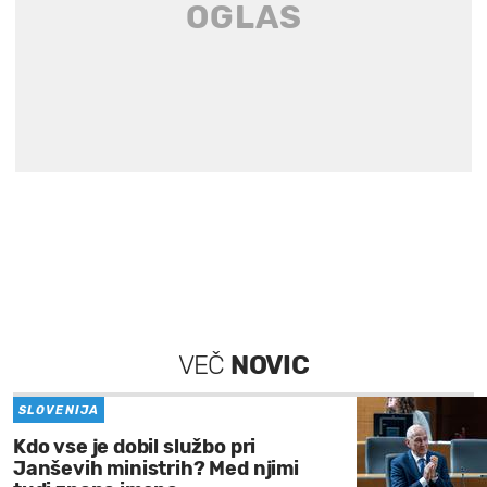
VEČ
NOVIC
SLOVENIJA
Kdo vse je dobil službo pri
Janševih ministrih? Med njimi