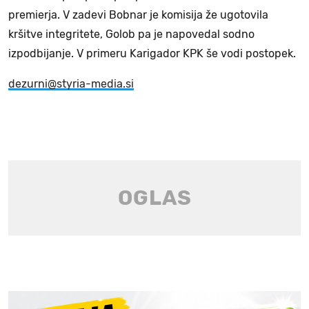
premierja. V zadevi Bobnar je komisija že ugotovila
kršitve integritete, Golob pa je napovedal sodno
izpodbijanje. V primeru Karigador KPK še vodi postopek.
dezurni@styria-media.si