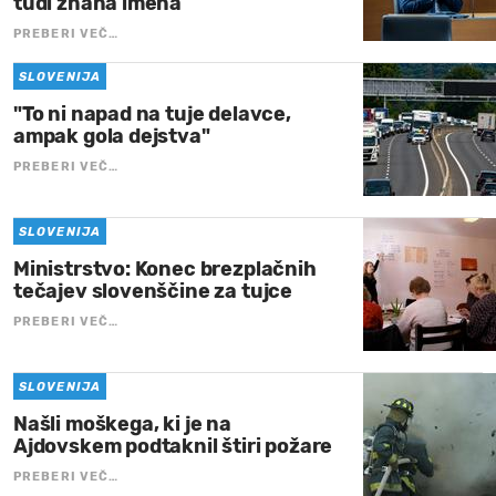
tudi znana imena
PREBERI VEČ…
SLOVENIJA
"To ni napad na tuje delavce,
ampak gola dejstva"
PREBERI VEČ…
SLOVENIJA
Ministrstvo: Konec brezplačnih
tečajev slovenščine za tujce
PREBERI VEČ…
SLOVENIJA
Našli moškega, ki je na
Ajdovskem podtaknil štiri požare
PREBERI VEČ…