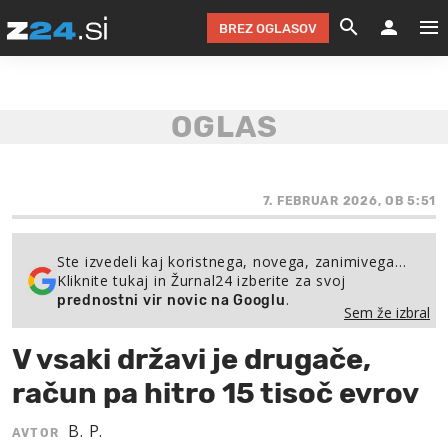
BREZ OGLASOV
GRADIMO &
OLIMPI
EKO 
INTE
T
SLOV
KOMENTARJ
FILM & G
NEPRE
AVTO 
NO
FI
SV
ČRNA 
KOMB
VARČ
AKT
KO
BI
ŠP
FESTIVAL ZA L
LEPOT
MOTO
NA 
NA
O
7. FEBRUAR 2026, OB 5:51
MAG
ODNOSI IN
ŽIVLJEN
IZ DR
KOLE
E-
ZDR
POGLEJ
Ste izvedeli kaj koristnega, novega, zanimivega…
Kliknite tukaj in Žurnal24 izberite za svoj
HOROSKOP IN
PRAVNI
ŠOFER
ZIMSK
PRE
AV
.
prednostni vir novic na Googlu
Sem že izbral
JOO
IN
POPO
POGLEJ
POGLEJ
POGLEJ
V vsaki državi je drugače,
SEM 
POD S
POGLEJ
račun pa hitro 15 tisoč evrov
TRAJN
POGLEJ
B. P.
AVTOR
ŽURNAL P