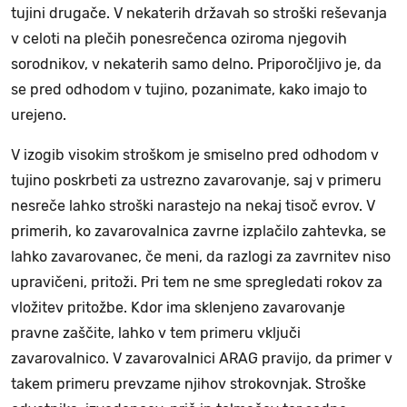
tujini drugače. V nekaterih državah so stroški reševanja
v celoti na plečih ponesrečenca oziroma njegovih
sorodnikov, v nekaterih samo delno. Priporočljivo je, da
se pred odhodom v tujino, pozanimate, kako imajo to
urejeno.
V izogib visokim stroškom je smiselno pred odhodom v
tujino poskrbeti za ustrezno zavarovanje, saj v primeru
nesreče lahko stroški narastejo na nekaj tisoč evrov. V
primerih, ko zavarovalnica zavrne izplačilo zahtevka, se
lahko zavarovanec, če meni, da razlogi za zavrnitev niso
upravičeni, pritoži. Pri tem ne sme spregledati rokov za
vložitev pritožbe. Kdor ima sklenjeno zavarovanje
pravne zaščite, lahko v tem primeru vključi
zavarovalnico. V zavarovalnici ARAG pravijo, da primer v
takem primeru prevzame njihov strokovnjak. Stroške