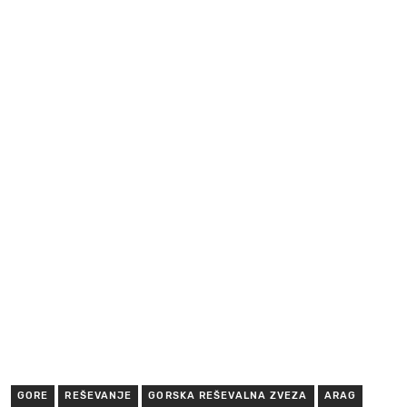
GORE
REŠEVANJE
GORSKA REŠEVALNA ZVEZA
ARAG