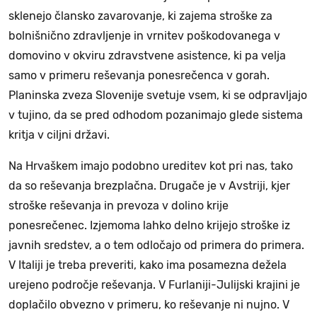
sklenejo člansko zavarovanje, ki zajema stroške za
bolnišnično zdravljenje in vrnitev poškodovanega v
domovino v okviru zdravstvene asistence, ki pa velja
samo v primeru reševanja ponesrečenca v gorah.
Planinska zveza Slovenije svetuje vsem, ki se odpravljajo
v tujino, da se pred odhodom pozanimajo glede sistema
kritja v ciljni državi.
Na Hrvaškem imajo podobno ureditev kot pri nas, tako
da so reševanja brezplačna. Drugače je v Avstriji, kjer
stroške reševanja in prevoza v dolino krije
ponesrečenec. Izjemoma lahko delno krijejo stroške iz
javnih sredstev, a o tem odločajo od primera do primera.
V Italiji je treba preveriti, kako ima posamezna dežela
urejeno področje reševanja. V Furlaniji-Julijski krajini je
doplačilo obvezno v primeru, ko reševanje ni nujno. V