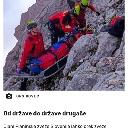
GRS BOVEC
Od države do države drugače
Člani Planinske zveze Slovenije lahko prek zveze