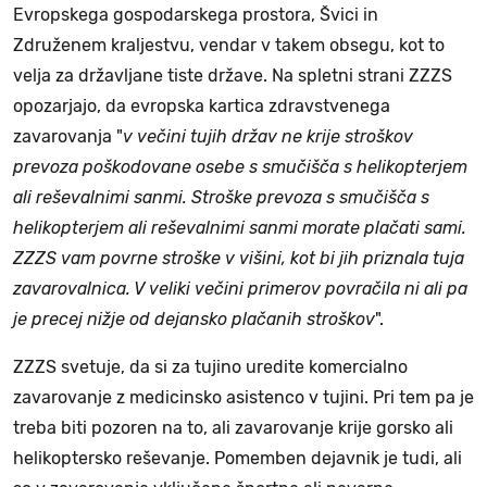
Evropskega gospodarskega prostora, Švici in
Združenem kraljestvu, vendar v takem obsegu, kot to
velja za državljane tiste države. Na spletni strani ZZZS
opozarjajo, da evropska kartica zdravstvenega
zavarovanja "
v večini tujih držav ne krije stroškov
prevoza poškodovane osebe s smučišča s helikopterjem
ali reševalnimi sanmi. Stroške prevoza s smučišča s
helikopterjem ali reševalnimi sanmi morate plačati sami.
ZZZS vam povrne stroške v višini, kot bi jih priznala tuja
zavarovalnica. V veliki večini primerov povračila ni ali pa
je precej nižje od dejansko plačanih stroškov
".
ZZZS svetuje, da si za tujino uredite komercialno
zavarovanje z medicinsko asistenco v tujini. Pri tem pa je
treba biti pozoren na to, ali zavarovanje krije gorsko ali
helikoptersko reševanje. Pomemben dejavnik je tudi, ali