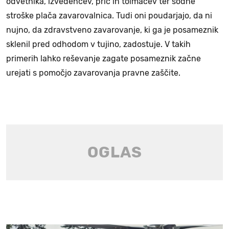
odvetnika, izvedencev, prič in tolmačev ter sodne
stroške plača zavarovalnica. Tudi oni poudarjajo, da ni
nujno, da zdravstveno zavarovanje, ki ga je posameznik
sklenil pred odhodom v tujino, zadostuje. V takih
primerih lahko reševanje zagate posameznik začne
urejati s pomočjo zavarovanja pravne zaščite.