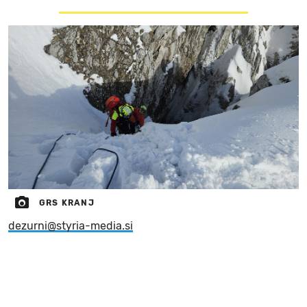
GRS KRANJ
dezurni@styria-media.si