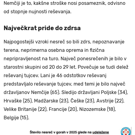
Nemčiji je to, kakšne stroške nosi posameznik, odvisno
od stopnje nujnosti reševanja.
Največkrat pride do zdrsa
Najpogostejši vzroki nesreč so bili zdrs, nepoznavanje
terena, neprimerna osebna oprema in fizična
nepripravljenost na turo. Največ ponesrečenih je bilo v
starostni skupini od 20 do 29 let. Povečuje se tudi delež
reševanj tujcev. Lani je 46 odstotkov reševanj
predstavljalo reševanje tujcev, med temi je bilo največ
državljanov Nemčije (65). Sledijo državljani Poljske (34),
Hrvaške (25), Madžarske (23), Češke (23), Avstrije (22),
Velike Britanije (22), Francije (20), Nizozemske (18),
Belgije (15).