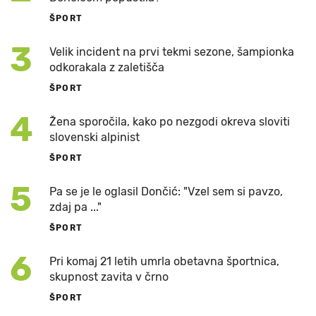
ŠPORT
3
Velik incident na prvi tekmi sezone, šampionka
odkorakala z zaletišča
ŠPORT
4
Žena sporočila, kako po nezgodi okreva sloviti
slovenski alpinist
ŠPORT
5
Pa se je le oglasil Dončić: "Vzel sem si pavzo,
zdaj pa ..."
ŠPORT
6
Pri komaj 21 letih umrla obetavna športnica,
skupnost zavita v črno
ŠPORT