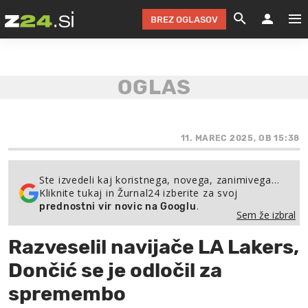
BREZ OGLASOV
GRADIMO &
OLIMPI
EKO 
INTE
T
SLOV
KOMENTARJ
FILM & G
NEPRE
AVTO 
NO
FI
SV
ČRNA 
KOMB
VARČ
AKT
KO
BI
ŠP
FESTIVAL ZA L
LEPOT
MOTO
NA 
NA
O
11. MAREC 2025, OB 15:38
MAG
ODNOSI IN
ŽIVLJEN
IZ DR
KOLE
E-
ZDR
POGLEJ
Ste izvedeli kaj koristnega, novega, zanimivega…
Kliknite tukaj in Žurnal24 izberite za svoj
HOROSKOP IN
PRAVNI
ŠOFER
ZIMSK
PRE
AV
.
prednostni vir novic na Googlu
Sem že izbral
JOO
IN
POPO
POGLEJ
POGLEJ
POGLEJ
Razveselil navijače LA Lakers,
SEM 
POD S
POGLEJ
Dončić se je odločil za
TRAJN
POGLEJ
spremembo
ŽURNAL P