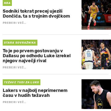
NBA
Sodniki tokrat precej ujezili
Dončića, ta s trojnim dvojčkom
PREBERI VEČ…
STARA SOVRAŽNIKA
To je po prvem gostovanju v
Dallasu po odhodu Luke izrekel
njegov največji rival
PREBERI VEČ…
TEŽAVE TUDI ZA LUKO
Lakers v najbolj neprimernem
času v hudih težavah
PREBERI VEČ…