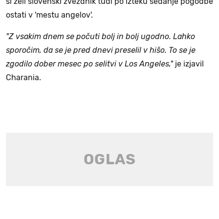
si želi slovenski zvezdnik tudi po izteku sedanje pogodbe
ostati v 'mestu angelov'.
"Z vsakim dnem se počuti bolj in bolj ugodno. Lahko
sporočim, da se je pred dnevi preselil v hišo. To se je
zgodilo dober mesec po selitvi v Los Angeles,"
je izjavil
Charania.