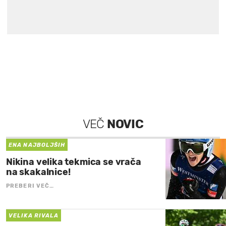
VEČ
NOVIC
ENA NAJBOLJŠIH
Nikina velika tekmica se vrača
na skakalnice!
PREBERI VEČ…
VELIKA RIVALA