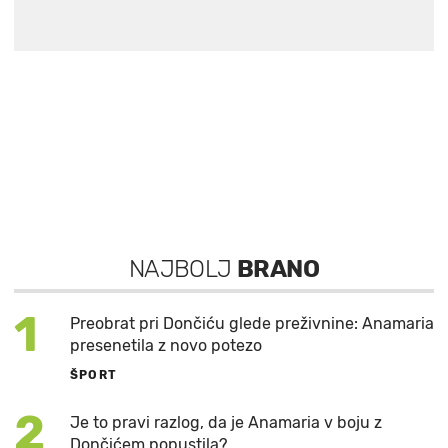
NAJBOLJ
BRANO
1
Preobrat pri Dončiću glede preživnine: Anamaria
presenetila z novo potezo
ŠPORT
2
Je to pravi razlog, da je Anamaria v boju z
Dončićem popustila?