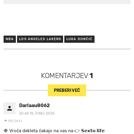
NBA
LOS ANGELES LAKERS
LUKA DONČIĆ
KOMENTARJEV
1
PREBERI VEČ
Darlaau8062
20:44 18.JUNIJ 2025.
PRIJAVI
🍓 V r o č a d e k l e t a ča k a jo na va s n a 👉 𝗦𝗲𝘅𝘁𝗼.𝗹𝗶𝗳𝗲