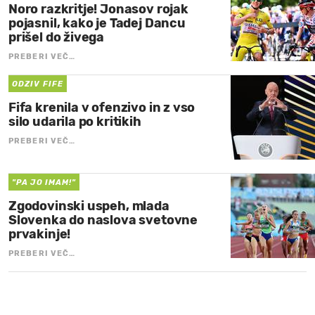
Noro razkritje! Jonasov rojak
pojasnil, kako je Tadej Dancu
prišel do živega
PREBERI VEČ…
ODZIV FIFE
Fifa krenila v ofenzivo in z vso
silo udarila po kritikih
PREBERI VEČ…
"PA JO IMAM!"
Zgodovinski uspeh, mlada
Slovenka do naslova svetovne
prvakinje!
PREBERI VEČ…