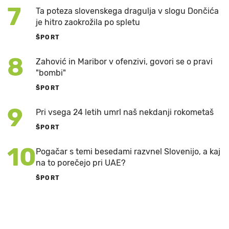
7
Ta poteza slovenskega dragulja v slogu Dončića
je hitro zaokrožila po spletu
ŠPORT
8
Zahović in Maribor v ofenzivi, govori se o pravi
"bombi"
ŠPORT
9
Pri vsega 24 letih umrl naš nekdanji rokometaš
ŠPORT
10
Pogačar s temi besedami razvnel Slovenijo, a kaj
na to porečejo pri UAE?
ŠPORT