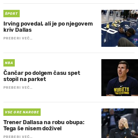
ŠPORT
Irving povedal, ali je po njegovem
kriv Dallas
PREBERI VEČ…
NBA
Čančar po dolgem času spet
stopil na parket
PREBERI VEČ…
VSE GRE NAROBE
Trener Dallasa na robu obupa:
Tega še nisem doživel
PREBERI VEČ…