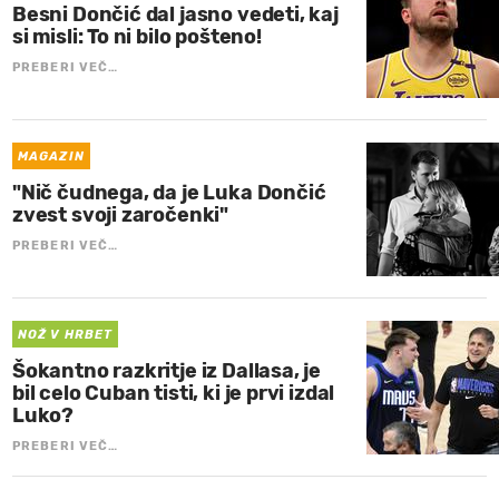
Besni Dončić dal jasno vedeti, kaj
si misli: To ni bilo pošteno!
PREBERI VEČ…
MAGAZIN
"Nič čudnega, da je Luka Dončić
zvest svoji zaročenki"
PREBERI VEČ…
NOŽ V HRBET
Šokantno razkritje iz Dallasa, je
bil celo Cuban tisti, ki je prvi izdal
Luko?
PREBERI VEČ…