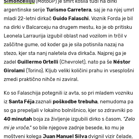
Simoncelliju
(MotoGP) je smrt kosila tudi na dirki
argentinske serije
Turismo Carretera
, saj je na njej umrl
mladi 22-letni dirkač
Guido Falaschi
. Voznik Forda je bil
na dirki v Balcarceju na drugem mestu, ko je ob pritisku
Leonela Larraurija izgubil oblast nad vozilom in trčil v
zaščitne gume, od koder ga je sila potisnila nazaj na
stezo, kjer sta nanj naletela dva dirkača. Najprej ga je
zadel
Guillermo Ortelli
(Chevrolet), nato pa še
Néstor
Girolami
(Torino). Kljub veliki količini prahu in vsesplošni
zmedi praktično nihče ni zaviral.
Ko so Falaschija potegnili iz avta, so pri mladem vozniku
iz
Santa Féja
zaznali
poškodbe trebuha
, nemudoma pa
so ga prepeljali v lokalno bolnišnico, kjer so zdravniki po
40 minutah
boja za življenje izgubili dirko s časom.
"Zelo
mi je vroče,"
so bile njegove zadnje besede, ko mu je
moštveni kolega
Juan Manuel Silva
dvignil vizir čelade,