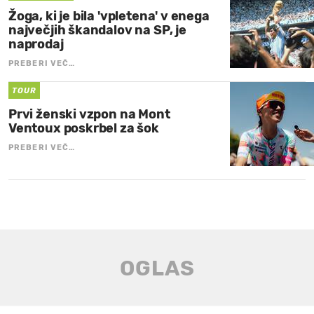
Žoga, ki je bila 'vpletena' v enega
največjih škandalov na SP, je
naprodaj
PREBERI VEČ…
TOUR
Prvi ženski vzpon na Mont
Ventoux poskrbel za šok
PREBERI VEČ…