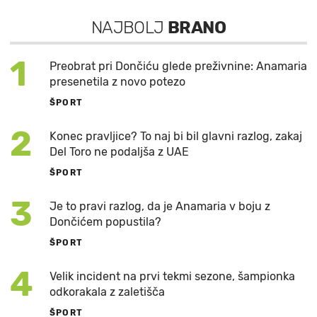
NAJBOLJ
BRANO
1
Preobrat pri Dončiću glede preživnine: Anamaria
presenetila z novo potezo
ŠPORT
2
Konec pravljice? To naj bi bil glavni razlog, zakaj
Del Toro ne podaljša z UAE
ŠPORT
3
Je to pravi razlog, da je Anamaria v boju z
Dončićem popustila?
ŠPORT
4
Velik incident na prvi tekmi sezone, šampionka
odkorakala z zaletišča
ŠPORT