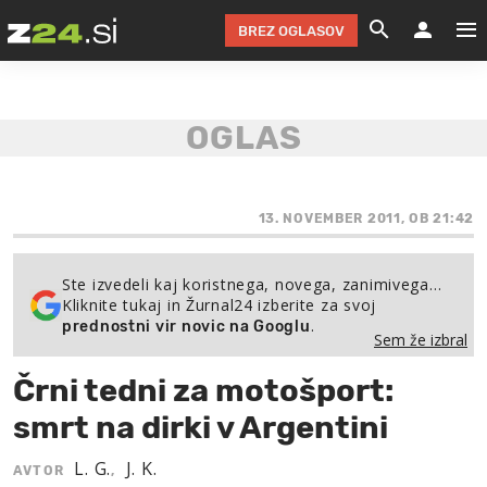
BREZ OGLASOV
GRADIMO &
OLIMPI
EKO 
INTE
T
SLOV
KOMENTARJ
FILM & G
NEPRE
AVTO 
NO
FI
SV
ČRNA 
KOMB
VARČ
AKT
KO
BI
ŠP
FESTIVAL ZA L
LEPOT
MOTO
NA 
NA
O
13. NOVEMBER 2011, OB 21:42
MAG
ODNOSI IN
ŽIVLJEN
IZ DR
KOLE
E-
ZDR
POGLEJ
Ste izvedeli kaj koristnega, novega, zanimivega…
Kliknite tukaj in Žurnal24 izberite za svoj
HOROSKOP IN
PRAVNI
ŠOFER
ZIMSK
PRE
AV
.
prednostni vir novic na Googlu
Sem že izbral
JOO
IN
POPO
POGLEJ
POGLEJ
POGLEJ
Črni tedni za motošport:
SEM 
POD S
POGLEJ
smrt na dirki v Argentini
TRAJN
POGLEJ
L. G.
J. K.
AVTOR
,
ŽURNAL P