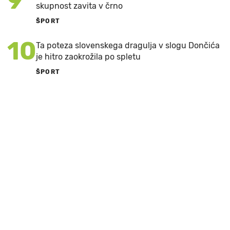
9
skupnost zavita v črno
ŠPORT
10
Ta poteza slovenskega dragulja v slogu Dončića
je hitro zaokrožila po spletu
ŠPORT