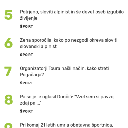
5
Potrjeno, sloviti alpinist in še devet oseb izgubilo
življenje
ŠPORT
6
Žena sporočila, kako po nezgodi okreva sloviti
slovenski alpinist
ŠPORT
7
Organizatorji Toura našli način, kako streti
Pogačarja?
ŠPORT
8
Pa se je le oglasil Dončić: "Vzel sem si pavzo,
zdaj pa ..."
ŠPORT
Pri komaj 21 letih umrla obetavna športnica,