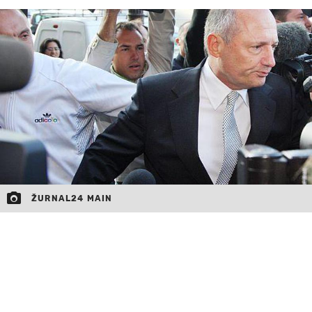
MOJ SANJ
ŽURNAL24 MAIN