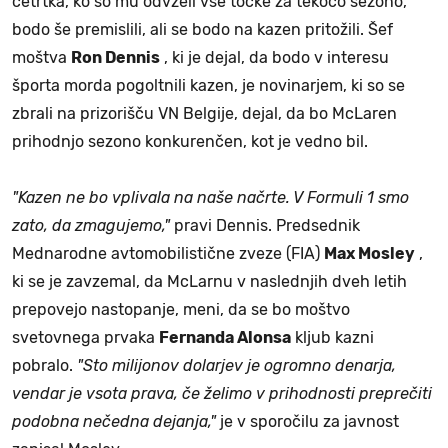
četrtka, ko so mu odvzeli vse točke za tekočo sezono,
bodo še premislili, ali se bodo na kazen pritožili. Šef
moštva
Ron Dennis
, ki je dejal, da bodo v interesu
športa morda pogoltnili kazen, je novinarjem, ki so se
zbrali na prizorišču VN Belgije, dejal, da bo McLaren
prihodnjo sezono konkurenčen, kot je vedno bil.
"Kazen ne bo vplivala na naše načrte. V Formuli 1 smo
zato, da zmagujemo,"
pravi Dennis. Predsednik
Mednarodne avtomobilistične zveze (FIA)
Max Mosley
,
ki se je zavzemal, da McLarnu v naslednjih dveh letih
prepovejo nastopanje, meni, da se bo moštvo
svetovnega prvaka
Fernanda Alonsa
kljub kazni
pobralo.
"Sto milijonov dolarjev je ogromno denarja,
vendar je vsota prava, če želimo v prihodnosti preprečiti
podobna nečedna dejanja,"
je v sporočilu za javnost