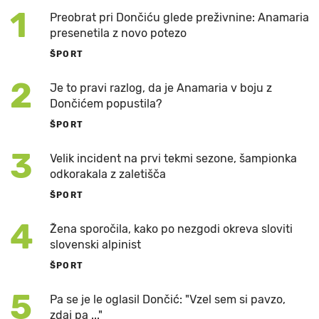
1
Preobrat pri Dončiću glede preživnine: Anamaria
presenetila z novo potezo
ŠPORT
2
Je to pravi razlog, da je Anamaria v boju z
Dončićem popustila?
ŠPORT
3
Velik incident na prvi tekmi sezone, šampionka
odkorakala z zaletišča
ŠPORT
4
Žena sporočila, kako po nezgodi okreva sloviti
slovenski alpinist
ŠPORT
5
Pa se je le oglasil Dončić: "Vzel sem si pavzo,
zdaj pa ..."