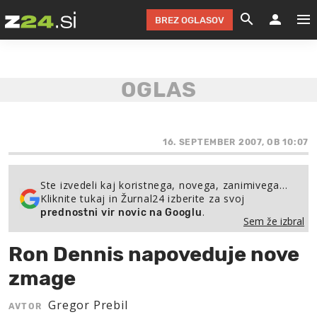
BREZ OGLASOV
GRADIMO &
OLIMPI
EKO 
INTE
T
SLOV
KOMENTARJ
FILM & G
NEPRE
AVTO 
NO
FI
SV
ČRNA 
KOMB
VARČ
AKT
KO
BI
ŠP
FESTIVAL ZA L
LEPOT
MOTO
NA 
NA
O
16. SEPTEMBER 2007, OB 10:07
MAG
ODNOSI IN
ŽIVLJEN
IZ DR
KOLE
E-
ZDR
POGLEJ
Ste izvedeli kaj koristnega, novega, zanimivega…
Kliknite tukaj in Žurnal24 izberite za svoj
HOROSKOP IN
PRAVNI
ŠOFER
ZIMSK
PRE
AV
.
prednostni vir novic na Googlu
Sem že izbral
JOO
IN
POPO
POGLEJ
POGLEJ
POGLEJ
Ron Dennis napoveduje nove
SEM 
POD S
POGLEJ
zmage
TRAJN
POGLEJ
Gregor Prebil
AVTOR
ŽURNAL P