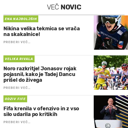
VEČ
NOVIC
ENA NAJBOLJŠIH
Nikina velika tekmica se vrača
na skakalnice!
PREBERI VEČ…
VELIKA RIVALA
Noro razkritje! Jonasov rojak
pojasnil, kako je Tadej Dancu
prišel do živega
PREBERI VEČ…
ODZIV FIFE
Fifa krenila v ofenzivo in z vso
silo udarila po kritikih
PREBERI VEČ…