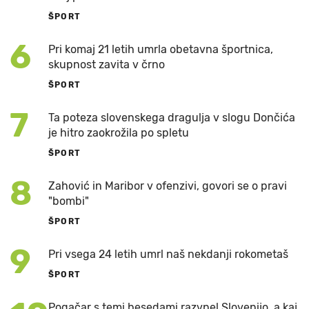
ŠPORT
6
Pri komaj 21 letih umrla obetavna športnica,
skupnost zavita v črno
ŠPORT
7
Ta poteza slovenskega dragulja v slogu Dončića
je hitro zaokrožila po spletu
ŠPORT
8
Zahović in Maribor v ofenzivi, govori se o pravi
"bombi"
ŠPORT
9
Pri vsega 24 letih umrl naš nekdanji rokometaš
ŠPORT
Pogačar s temi besedami razvnel Slovenijo, a kaj