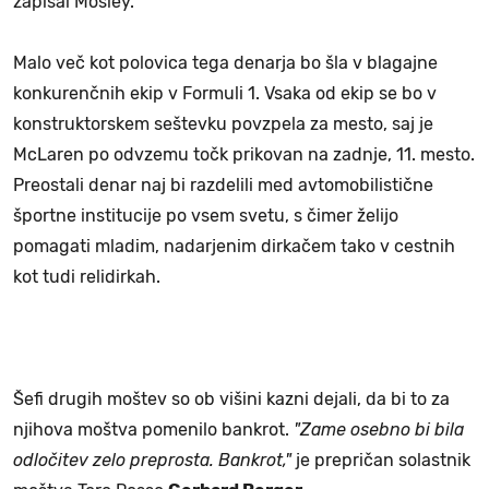
zapisal Mosley.
Malo več kot polovica tega denarja bo šla v blagajne
konkurenčnih ekip v Formuli 1. Vsaka od ekip se bo v
konstruktorskem seštevku povzpela za mesto, saj je
McLaren po odvzemu točk prikovan na zadnje, 11. mesto.
Preostali denar naj bi razdelili med avtomobilistične
športne institucije po vsem svetu, s čimer želijo
pomagati mladim, nadarjenim dirkačem tako v cestnih
kot tudi relidirkah.
Šefi drugih moštev so ob višini kazni dejali, da bi to za
njihova moštva pomenilo bankrot.
"Zame osebno bi bila
odločitev zelo preprosta. Bankrot,"
je prepričan solastnik