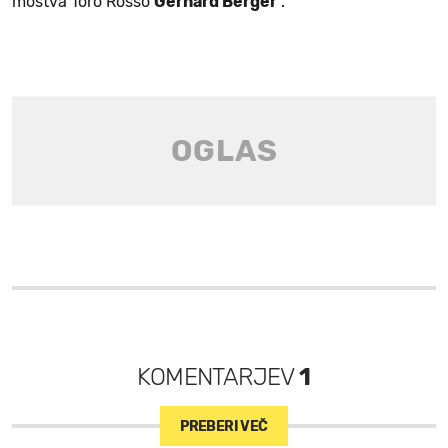
moštva Toro Rosso
Gerhard Berger
.
KOMENTARJEV
1
PREBERI VEČ