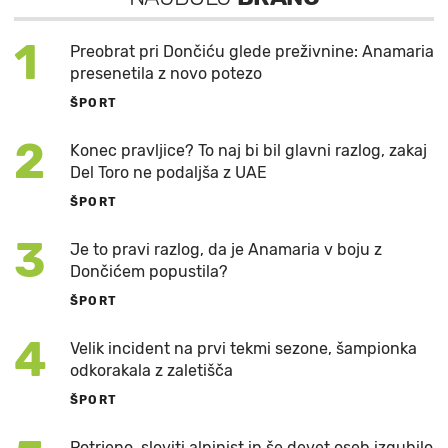
1
Preobrat pri Dončiću glede preživnine: Anamaria
presenetila z novo potezo
ŠPORT
2
Konec pravljice? To naj bi bil glavni razlog, zakaj
Del Toro ne podaljša z UAE
ŠPORT
3
Je to pravi razlog, da je Anamaria v boju z
Dončićem popustila?
ŠPORT
4
Velik incident na prvi tekmi sezone, šampionka
odkorakala z zaletišča
ŠPORT
Potrjeno, sloviti alpinist in še devet oseb izgubilo