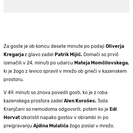
Za goste je ob koncu desete minute po podaji
Oliverja
Kregarja
z glavo zadel
Patrik Mijić.
Domači so prvič
izenačili v 24. minuti po udarcu
Mateja Momčilovskega,
ki je žogo z levico spravil v mrežo ob gneči v kazenskem
prostoru.
V 49. minuti so znova povedli gosti, ko je z roba
kazenskega prostora zadel
Alen Korošec.
Toda
Kranjčani so nemudoma odgovorili, potem ko je
Edi
Horvat
izkoristil napako gostov v obrambi in po
preigravanju
Ajdina Mulalića
žogo poslal v mrežo.