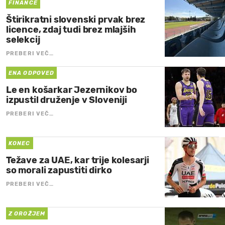
FINANCE
Štirikratni slovenski prvak brez
licence, zdaj tudi brez mlajših
selekcij
PREBERI VEČ…
ENA ODPOVED
Le en košarkar Jezernikov bo
izpustil druženje v Sloveniji
PREBERI VEČ…
KONEC
Težave za UAE, kar trije kolesarji
so morali zapustiti dirko
PREBERI VEČ…
Z OROŽJEM