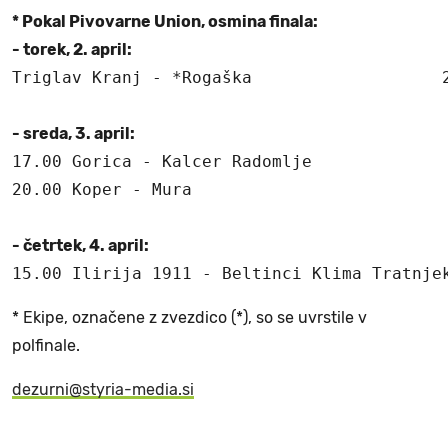
* Pokal Pivovarne Union, osmina finala:

- torek, 2. april:
Triglav Kranj - *Rogaška                   2
- sreda, 3. april:
17.00 Gorica - Kalcer Radomlje

20.00 Koper - Mura

- četrtek, 4. april:
* Ekipe, označene z zvezdico (*), so se uvrstile v
polfinale.
dezurni@styria-media.si