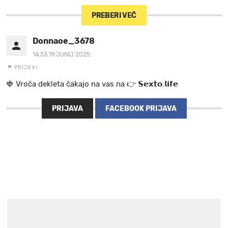
PREBERI VEČ
Donnaoe_3678
14:53 19.JUNIJ 2025.
PRIJAVI
🍓 V r o č a d e k l e t a ča k a jo na va s n a 👉 𝗦𝗲𝘅𝘁𝗼.𝗹𝗶𝗳𝗲
PRIJAVA
FACEBOOK PRIJAVA