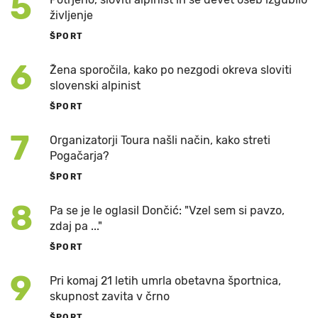
5
življenje
ŠPORT
6
Žena sporočila, kako po nezgodi okreva sloviti
slovenski alpinist
ŠPORT
7
Organizatorji Toura našli način, kako streti
Pogačarja?
ŠPORT
8
Pa se je le oglasil Dončić: "Vzel sem si pavzo,
zdaj pa ..."
ŠPORT
9
Pri komaj 21 letih umrla obetavna športnica,
skupnost zavita v črno
ŠPORT