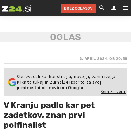
BREZ OGLASOV
GRADIMO &
OLIMPI
EKO 
INTE
T
SLOV
KOMENTARJ
FILM & G
NEPRE
AVTO 
NO
FI
SV
ČRNA 
KOMB
VARČ
AKT
KO
BI
ŠP
FESTIVAL ZA L
LEPOT
MOTO
NA 
NA
O
2. APRIL 2024, OB 20:58
MAG
ODNOSI IN
ŽIVLJEN
IZ DR
KOLE
E-
ZDR
POGLEJ
Ste izvedeli kaj koristnega, novega, zanimivega…
Kliknite tukaj in Žurnal24 izberite za svoj
HOROSKOP IN
PRAVNI
ŠOFER
ZIMSK
PRE
AV
.
prednostni vir novic na Googlu
Sem že izbral
JOO
IN
POPO
POGLEJ
POGLEJ
POGLEJ
V Kranju padlo kar pet
SEM 
POD S
POGLEJ
zadetkov, znan prvi
TRAJN
POGLEJ
polfinalist
ŽURNAL P