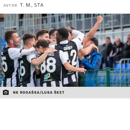
T. M., STA
AVTOR
MOJ SANJ
NK ROGAŠKA/LUKA ŠKET