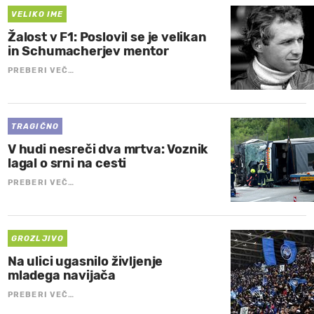
VELIKO IME
Žalost v F1: Poslovil se je velikan
in Schumacherjev mentor
PREBERI VEČ…
TRAGIČNO
V hudi nesreči dva mrtva: Voznik
lagal o srni na cesti
PREBERI VEČ…
GROZLJIVO
Na ulici ugasnilo življenje
mladega navijača
PREBERI VEČ…