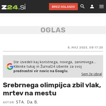
BREZ OGLASOV
GRADIMO &
OLIMPI
EKO 
INTE
T
SLOV
KOMENTARJ
FILM & G
NEPRE
AVTO 
NO
FI
SV
ČRNA 
KOMB
VARČ
AKT
KO
BI
ŠP
FESTIVAL ZA L
LEPOT
MOTO
NA 
NA
O
8. MAJ 2025, OB 17:20
MAG
ODNOSI IN
ŽIVLJEN
IZ DR
KOLE
E-
ZDR
POGLEJ
Ste izvedeli kaj koristnega, novega, zanimivega…
Kliknite tukaj in Žurnal24 izberite za svoj
HOROSKOP IN
PRAVNI
ŠOFER
ZIMSK
PRE
AV
.
prednostni vir novic na Googlu
Sem že izbral
JOO
IN
POPO
POGLEJ
POGLEJ
POGLEJ
Srebrnega olimpijca zbil vlak,
SEM 
POD S
POGLEJ
mrtev na mestu
TRAJN
POGLEJ
STA
Da. B.
AVTOR
,
ŽURNAL P