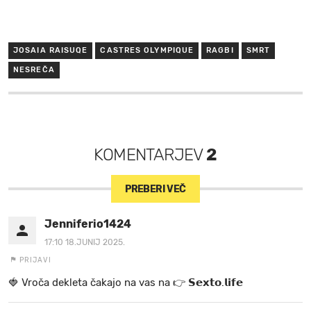
JOSAIA RAISUQE
CASTRES OLYMPIQUE
RAGBI
SMRT
NESREČA
KOMENTARJEV
2
PREBERI VEČ
Jenniferio1424
17:10 18.JUNIJ 2025.
PRIJAVI
🍓 V r o č a d e k l e t a ča k a jo na va s n a 👉 𝗦𝗲𝘅𝘁𝗼.𝗹𝗶𝗳𝗲