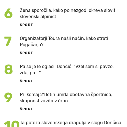
6
Žena sporočila, kako po nezgodi okreva sloviti
slovenski alpinist
ŠPORT
7
Organizatorji Toura našli način, kako streti
Pogačarja?
ŠPORT
8
Pa se je le oglasil Dončić: "Vzel sem si pavzo,
zdaj pa ..."
ŠPORT
9
Pri komaj 21 letih umrla obetavna športnica,
skupnost zavita v črno
ŠPORT
10
Ta poteza slovenskega dragulja v slogu Dončića