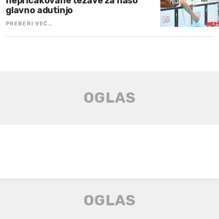
nepričakovane težave za našo
glavno adutinjo
PREBERI VEČ…