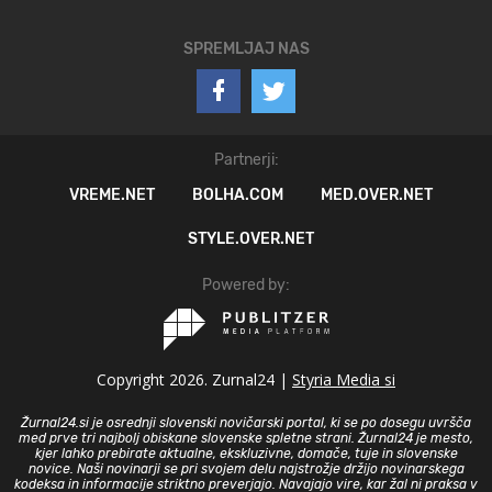
SPREMLJAJ NAS
Partnerji:
VREME.NET
BOLHA.COM
MED.OVER.NET
STYLE.OVER.NET
Powered by:
Copyright 2026. Zurnal24 |
Styria Media si
Žurnal24.si je osrednji slovenski novičarski portal, ki se po dosegu uvršča
med prve tri najbolj obiskane slovenske spletne strani. Žurnal24 je mesto,
kjer lahko prebirate aktualne, ekskluzivne, domače, tuje in slovenske
novice. Naši novinarji se pri svojem delu najstrožje držijo novinarskega
kodeksa in informacije striktno preverjajo. Navajajo vire, kar žal ni praksa v