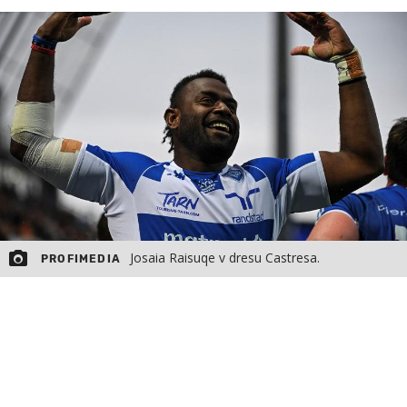
MOJ SANJ
Josaia Raisuqe v dresu Castresa.
PROFIMEDIA