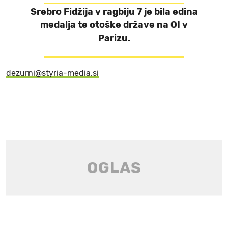
Srebro Fidžija v ragbiju 7 je bila edina
medalja te otoške države na OI v
Parizu.
dezurni@styria-media.si