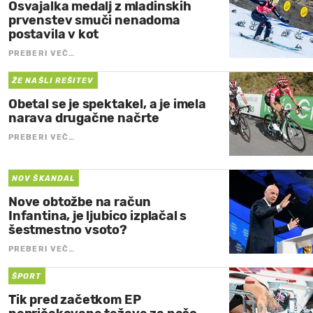
Osvajalka medalj z mladinskih
prvenstev smuči nenadoma
postavila v kot
PREBERI VEČ…
ŽE NAŠLI REŠITEV
Obetal se je spektakel, a je imela
narava drugačne načrte
PREBERI VEČ…
NOV ŠKANDAL
Nove obtožbe na račun
Infantina, je ljubico izplačal s
šestmestno vsoto?
PREBERI VEČ…
ŠPORT
Tik pred začetkom EP