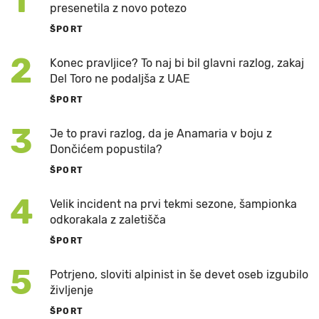
1
presenetila z novo potezo
ŠPORT
2
Konec pravljice? To naj bi bil glavni razlog, zakaj
Del Toro ne podaljša z UAE
ŠPORT
3
Je to pravi razlog, da je Anamaria v boju z
Dončićem popustila?
ŠPORT
4
Velik incident na prvi tekmi sezone, šampionka
odkorakala z zaletišča
ŠPORT
5
Potrjeno, sloviti alpinist in še devet oseb izgubilo
življenje
ŠPORT