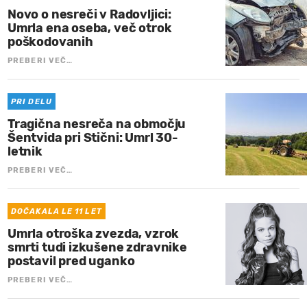
Novo o nesreči v Radovljici:
Umrla ena oseba, več otrok
poškodovanih
PREBERI VEČ…
PRI DELU
Tragična nesreča na območju
Šentvida pri Stični: Umrl 30-
letnik
PREBERI VEČ…
DOČAKALA LE 11 LET
Umrla otroška zvezda, vzrok
smrti tudi izkušene zdravnike
postavil pred uganko
PREBERI VEČ…