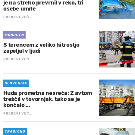
je na streho prevrnil v reko, tri
osebe umrle
PREBERI VEČ…
MÜNCHEN
S terencem z veliko hitrostjo
zapeljal v ljudi
PREBERI VEČ…
SLOVENIJA
Huda prometna nesreča: Z avtom
treščil v tovornjak, tako se je
končalo ...
PREBERI VEČ…
TRAGIČNO