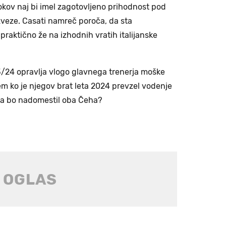
okov naj bi imel zagotovljeno prihodnost pod
zveze. Casati namreč poroča, da sta
k
praktično že na izhodnih vratih italijanske
/24 opravlja vlogo glavnega trenerja moške
 ko je njegov brat leta 2024 prevzel vodenje
pa bo nadomestil oba Čeha?