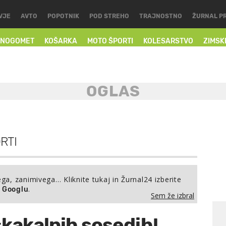
VJE
AVTO
POPOTNIK
POD STREHO
TRAJNOSTNO
ŽURNAL P
NOGOMET
KOŠARKA
MOTO ŠPORTI
KOLESARSTVO
ZIMSK
RTI
ega, zanimivega… Kliknite tukaj in Žurnal24 izberite
.
a Googlu
Sem že izbral
skakalnih sosedih!