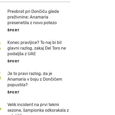
Preobrat pri Dončiću glede
preživnine: Anamaria
presenetila z novo potezo
ŠPORT
2
Konec pravljice? To naj bi bil
glavni razlog, zakaj Del Toro ne
podaljša z UAE
ŠPORT
3
Je to pravi razlog, da je
Anamaria v boju z Dončićem
popustila?
ŠPORT
4
Velik incident na prvi tekmi
sezone, šampionka odkorakala z