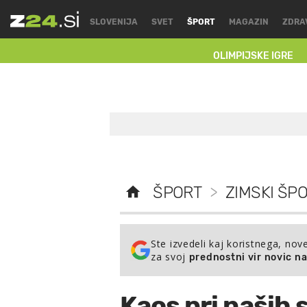
SLOVENIJA
SVET
ŠPORT
MAGAZIN
ZDRA
OLIMPIJSKE IGRE
ŠPORT
>
ZIMSKI ŠPO
Ste izvedeli kaj koristnega, nov
za svoj
prednostni vir novic n
Kaos pri naših 