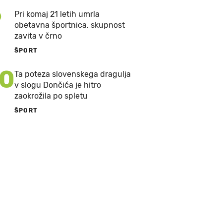
9
Pri komaj 21 letih umrla
obetavna športnica, skupnost
zavita v črno
ŠPORT
10
Ta poteza slovenskega dragulja
v slogu Dončića je hitro
zaokrožila po spletu
ŠPORT