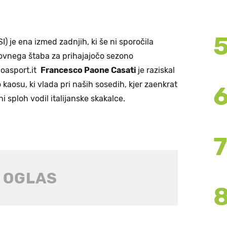
I) je ena izmed zadnjih, ki še ni sporočila
ovnega štaba za prihajajočo sezono
 oasport.it
Francesco Paone Casati
je raziskal
 kaosu, ki vlada pri naših sosedih, kjer zaenkrat
i sploh vodil italijanske skakalce.