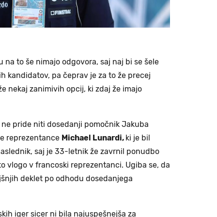
u na to še nimajo odgovora, saj naj bi se šele
ih kandidatov, pa čeprav je za to že precej
e nekaj zanimivih opcij, ki zdaj že imajo
v ne pride niti dosedanji pomočnik Jakuba
ne reprezentance
Michael Lunardi,
ki je bil
slednik, saj je 33-letnik že zavrnil ponudbo
ito vlogo v francoski reprezentanci. Ugiba se, da
ajšnjih deklet po odhodu dosedanjega
ih iger sicer ni bila najuspešnejša za