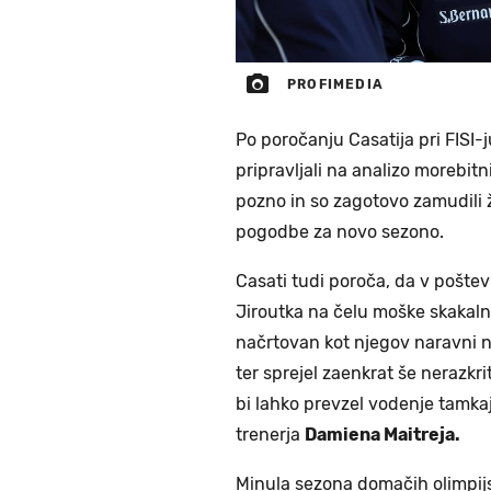
PROFIMEDIA
Po poročanju Casatija pri FISI-j
pripravljali na analizo morebitn
pozno in so zagotovo zamudili ž
pogodbe za novo sezono.
Casati tudi poroča, da v pošte
Jiroutka na čelu moške skakal
načrtovan kot njegov naravni na
ter sprejel zaenkrat še nerazkr
bi lahko prevzel vodenje tamk
trenerja
Damiena Maitreja.
Minula sezona domačih olimpijsk