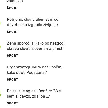
zaletišča
ŠPORT
5
Potrjeno, sloviti alpinist in še
devet oseb izgubilo življenje
ŠPORT
6
Žena sporočila, kako po nezgodi
okreva sloviti slovenski alpinist
ŠPORT
7
Organizatorji Toura našli način,
kako streti Pogačarja?
ŠPORT
8
Pa se je le oglasil Dončić: "Vzel
sem si pavzo, zdaj pa ..."
ŠPORT