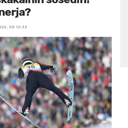
nerja?
026, OB 13:33