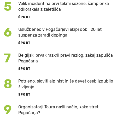
5
Velik incident na prvi tekmi sezone, šampionka
odkorakala z zaletišča
ŠPORT
6
Uslužbenec v Pogačarjevi ekipi dobil 20 let
suspenza zaradi dopinga
ŠPORT
7
Belgijski prvak razkril pravi razlog, zakaj zapušča
Pogačarja
ŠPORT
8
Potrjeno, sloviti alpinist in še devet oseb izgubilo
življenje
ŠPORT
9
Organizatorji Toura našli način, kako streti
Pogačarja?