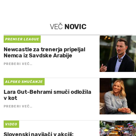
VEČ
NOVIC
PREMIER LEAGUE
Newcastle za trenerja pripeljal
Nemca iz Savdske Arabije
PREBERI VEČ…
ALPSKO SMUČANJE
Lara Gut-Behrami smuči odložila
v kot
PREBERI VEČ…
VIDEO
Slovenski navijači v akciji: