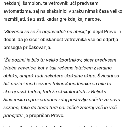
nekdanji šampion, te vetrovnik uči predvsem
avtomatizma, saj na skakalnici v zraku nimaš časa veliko
razmišljati, še zlasti, kadar gre kdaj kaj narobe.
"Slovenci so se že napovedali na obisk,"
je dejal Prevc in
dodal, da je sicer obiskanost vetrovnika vse od odprtja
presegla pričakovanja.
"Že pozimi je bilo tu veliko športnikov, sicer predvsem
leteče veverice, kot v šali rečemo letalcem z letalno
obleko, ampak tudi nekatere skakalne ekipe. Švicarji so
bili pozimi med sezono tukaj, Kanadčanke so bile tu
skoraj vsak teden, tudi že skakalni klub iz Beljaka.
Slovenska reprezentanca zdaj postavlja načrte za novo
sezono, tako da bodo tudi oni začeli zmeraj več in več
prihajati,"
je prepričan Prevc.