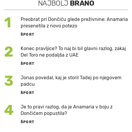
NAJBOLJ
BRANO
1
Preobrat pri Dončiću glede preživnine: Anamaria
presenetila z novo potezo
ŠPORT
2
Konec pravljice? To naj bi bil glavni razlog, zakaj
Del Toro ne podaljša z UAE
ŠPORT
3
Jonas povedal, kaj je storil Tadej po njegovem
padcu
ŠPORT
4
Je to pravi razlog, da je Anamaria v boju z
Dončićem popustila?
ŠPORT