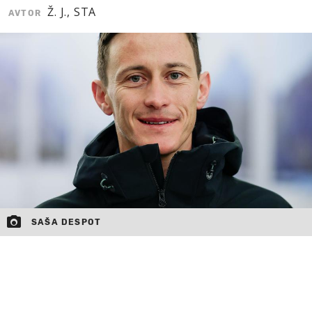
Ž. J., STA
AVTOR
MOJ SANJ
SAŠA DESPOT