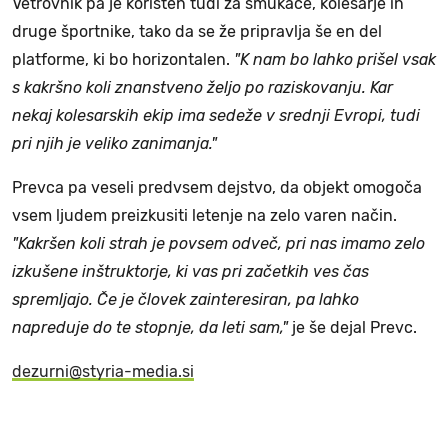
Vetrovnik pa je koristen tudi za smukače, kolesarje in
druge športnike, tako da se že pripravlja še en del
platforme, ki bo horizontalen.
"K nam bo lahko prišel vsak
s kakršno koli znanstveno željo po raziskovanju. Kar
nekaj kolesarskih ekip ima sedeže v srednji Evropi, tudi
pri njih je veliko zanimanja."
Prevca pa veseli predvsem dejstvo, da objekt omogoča
vsem ljudem preizkusiti letenje na zelo varen način.
"Kakršen koli strah je povsem odveč, pri nas imamo zelo
izkušene inštruktorje, ki vas pri začetkih ves čas
spremljajo. Če je človek zainteresiran, pa lahko
napreduje do te stopnje, da leti sam,"
je še dejal Prevc.
dezurni@styria-media.si