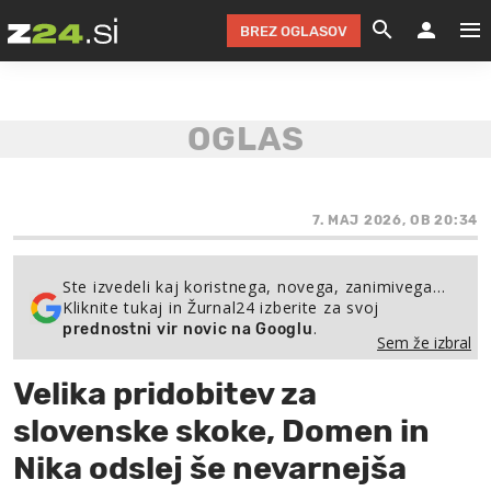
BREZ OGLASOV
GRADIMO &
OLIMPI
EKO 
INTE
T
SLOV
KOMENTARJ
FILM & G
NEPRE
AVTO 
NO
FI
SV
ČRNA 
KOMB
VARČ
AKT
KO
BI
ŠP
FESTIVAL ZA L
LEPOT
MOTO
NA 
NA
O
7. MAJ 2026, OB 20:34
MAG
ODNOSI IN
ŽIVLJEN
IZ DR
KOLE
E-
ZDR
POGLEJ
Ste izvedeli kaj koristnega, novega, zanimivega…
Kliknite tukaj in Žurnal24 izberite za svoj
HOROSKOP IN
PRAVNI
ŠOFER
ZIMSK
PRE
AV
.
prednostni vir novic na Googlu
Sem že izbral
JOO
IN
POPO
POGLEJ
POGLEJ
POGLEJ
Velika pridobitev za
SEM 
POD S
POGLEJ
slovenske skoke, Domen in
TRAJN
POGLEJ
Nika odslej še nevarnejša
ŽURNAL P