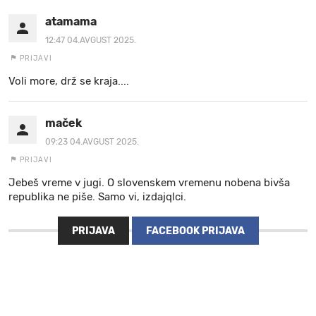
atamama
12:47 04.AVGUST 2025.
PRIJAVI
Voli more, drž se kraja....
maček
09:23 04.AVGUST 2025.
PRIJAVI
Jebeš vreme v jugi. O slovenskem vremenu nobena bivša
republika ne piše. Samo vi, izdajqlci.
PRIJAVA
FACEBOOK PRIJAVA