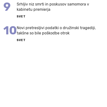
9
Srhljiv niz smrti in poskusov samomora v
kabinetu premierja
SVET
10
Novi pretresljivi podatki o družinski tragediji,
takšne so bile poškodbe otrok
SVET