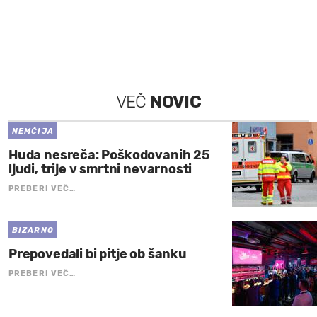
VEČ
NOVIC
NEMČIJA
Huda nesreča: Poškodovanih 25
ljudi, trije v smrtni nevarnosti
PREBERI VEČ…
BIZARNO
Prepovedali bi pitje ob šanku
PREBERI VEČ…