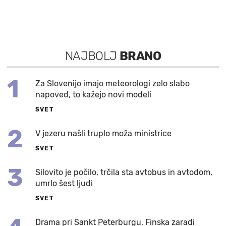
NAJBOLJ
BRANO
1
Za Slovenijo imajo meteorologi zelo slabo
napoved, to kažejo novi modeli
SVET
2
V jezeru našli truplo moža ministrice
SVET
3
Silovito je počilo, trčila sta avtobus in avtodom,
umrlo šest ljudi
SVET
Drama pri Sankt Peterburgu, Finska zaradi