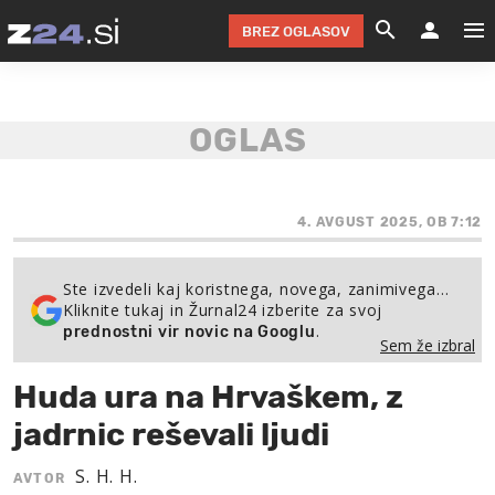
BREZ OGLASOV
GRADIMO &
OLIMPI
EKO 
INTE
T
SLOV
KOMENTARJ
FILM & G
NEPRE
AVTO 
NO
FI
SV
ČRNA 
KOMB
VARČ
AKT
KO
BI
ŠP
FESTIVAL ZA L
LEPOT
MOTO
NA 
NA
O
4. AVGUST 2025, OB 7:12
MAG
ODNOSI IN
ŽIVLJEN
IZ DR
KOLE
E-
ZDR
POGLEJ
Ste izvedeli kaj koristnega, novega, zanimivega…
Kliknite tukaj in Žurnal24 izberite za svoj
HOROSKOP IN
PRAVNI
ŠOFER
ZIMSK
PRE
AV
.
prednostni vir novic na Googlu
Sem že izbral
JOO
IN
POPO
POGLEJ
POGLEJ
POGLEJ
Huda ura na Hrvaškem, z
SEM 
POD S
POGLEJ
jadrnic reševali ljudi
TRAJN
POGLEJ
S. H. H.
AVTOR
ŽURNAL P