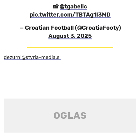
📸
@tgabelic
pic.twitter.com/TBTAg1I3MD
— Croatian Football (@CroatiaFooty)
August 3, 2025
dezurni@styria-media.si