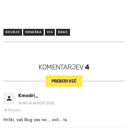
NEURJE
HRVAŠKA
VIS
BRAČ
KOMENTARJEV
4
PREBERI VEČ
Kmodri_
16:44 04.AVGUST 2025.
PRIJAVI
Hrčki, vaš Bog vas ne.....voli....!a