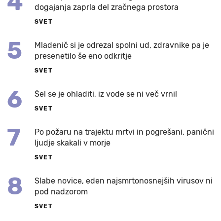
4
dogajanja zaprla del zračnega prostora
SVET
5
Mladenič si je odrezal spolni ud, zdravnike pa je
presenetilo še eno odkritje
SVET
6
Šel se je ohladiti, iz vode se ni več vrnil
SVET
7
Po požaru na trajektu mrtvi in pogrešani, panični
ljudje skakali v morje
SVET
8
Slabe novice, eden najsmrtonosnejših virusov ni
pod nadzorom
SVET