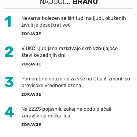
NAJBOLJ
BRANO
1
Nevarna bolezen se širi tudi na ljudi, okuženih
živali je desetkrat več
ZDRAVJE
2
V UKC Ljubljana razkrivajo skrb vzbujajoče
številke zadnjih dni
ZDRAVJE
3
Pomembno opozorilo za vse na Obali! Izmerili so
previsoke vrednosti ozona
ZDRAVJE
4
Na ZZZS pojasnili, zakaj ne bodo plačali
zdravljenja dečka Tea
ZDRAVJE