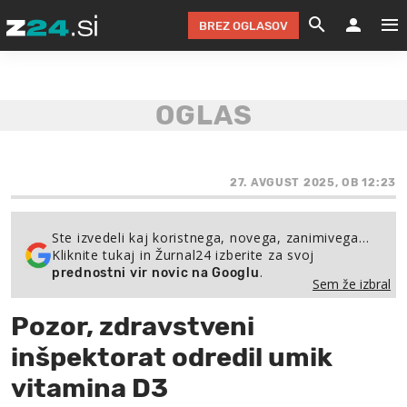
BREZ OGLASOV
GRADIMO &
OLIMPI
EKO 
INTE
T
SLOV
KOMENTARJ
FILM & G
NEPRE
AVTO 
NO
FI
SV
ČRNA 
KOMB
VARČ
AKT
KO
BI
ŠP
FESTIVAL ZA L
LEPOT
MOTO
NA 
NA
O
27. AVGUST 2025, OB 12:23
MAG
ODNOSI IN
ŽIVLJEN
IZ DR
KOLE
E-
ZDR
POGLEJ
Ste izvedeli kaj koristnega, novega, zanimivega…
Kliknite tukaj in Žurnal24 izberite za svoj
HOROSKOP IN
PRAVNI
ŠOFER
ZIMSK
PRE
AV
.
prednostni vir novic na Googlu
Sem že izbral
JOO
IN
POPO
POGLEJ
POGLEJ
POGLEJ
Pozor, zdravstveni
SEM 
POD S
POGLEJ
inšpektorat odredil umik
TRAJN
POGLEJ
vitamina D3
ŽURNAL P