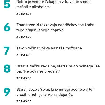
5
Dobro je vedeti: Zakaj teh zdravil ne smete
mešati z alkoholom
ZDRAVJE
6
Znanstveniki razkrivajo nepričakovane koristi
tega priljubljenega napitka
ZDRAVJE
7
Tako vročina vpliva na naše možgane
ZDRAVJE
8
Država dečku rekla ne, starša hudo bolnega Tea
pa: "Ne bova se predala!"
ZDRAVJE
9
Starši, pozor: Stvar, ki jo mnogi počnejo v teh
vročih dneh, je lahko za dojenč…
ZDRAVJE