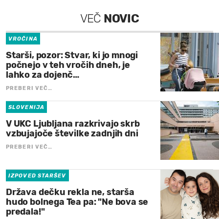
VEČ
NOVIC
VROČINA
Starši, pozor: Stvar, ki jo mnogi
počnejo v teh vročih dneh, je
lahko za dojenč…
PREBERI VEČ…
SLOVENIJA
V UKC Ljubljana razkrivajo skrb
vzbujajoče številke zadnjih dni
PREBERI VEČ…
IZPOVED STARŠEV
Država dečku rekla ne, starša
hudo bolnega Tea pa: "Ne bova se
predala!"