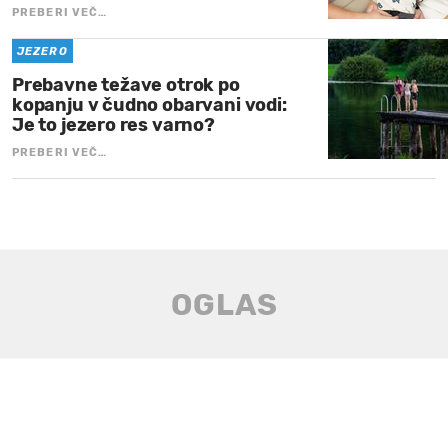
PREBERI VEČ…
JEZERO
Prebavne težave otrok po
kopanju v čudno obarvani vodi:
Je to jezero res varno?
PREBERI VEČ…