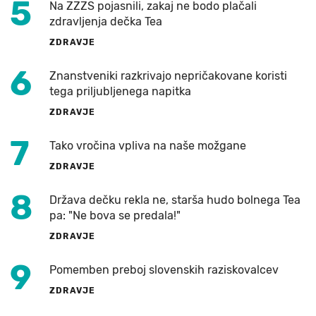
5
Na ZZZS pojasnili, zakaj ne bodo plačali
zdravljenja dečka Tea
ZDRAVJE
6
Znanstveniki razkrivajo nepričakovane koristi
tega priljubljenega napitka
ZDRAVJE
7
Tako vročina vpliva na naše možgane
ZDRAVJE
8
Država dečku rekla ne, starša hudo bolnega Tea
pa: "Ne bova se predala!"
ZDRAVJE
9
Pomemben preboj slovenskih raziskovalcev
ZDRAVJE