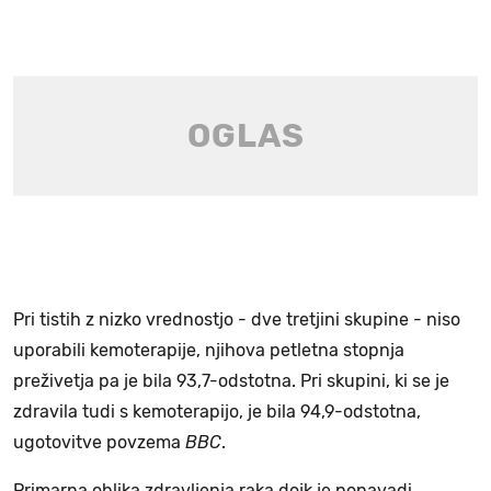
Pri tistih z nizko vrednostjo - dve tretjini skupine - niso
uporabili kemoterapije, njihova petletna stopnja
preživetja pa je bila 93,7-odstotna. Pri skupini, ki se je
zdravila tudi s kemoterapijo, je bila 94,9-odstotna,
ugotovitve povzema
BBC
.
Primarna oblika zdravljenja raka dojk je ponavadi