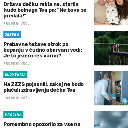
Država dečku rekla ne, starša
hudo bolnega Tea pa: "Ne bova se
predala!"
PREBERI VEČ…
JEZERO
Prebavne težave otrok po
kopanju v čudno obarvani vodi:
Je to jezero res varno?
PREBERI VEČ…
SLOVENIJA
Na ZZZS pojasnili, zakaj ne bodo
plačali zdravljenja dečka Tea
PREBERI VEČ…
VROČINA
Pomembno opozorilo za vse na