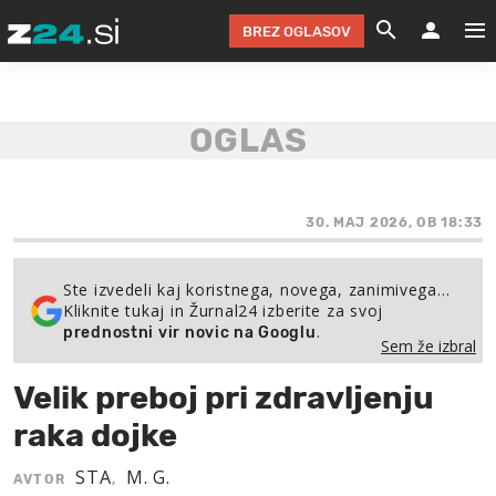
BREZ OGLASOV
GRADIMO &
OLIMPI
EKO 
INTE
T
SLOV
KOMENTARJ
FILM & G
NEPRE
AVTO 
NO
FI
SV
ČRNA 
KOMB
VARČ
AKT
KO
BI
ŠP
FESTIVAL ZA L
LEPOT
MOTO
NA 
NA
O
30. MAJ 2026, OB 18:33
MAG
ODNOSI IN
ŽIVLJEN
IZ DR
KOLE
E-
ZDR
POGLEJ
Ste izvedeli kaj koristnega, novega, zanimivega…
Kliknite tukaj in Žurnal24 izberite za svoj
HOROSKOP IN
PRAVNI
ŠOFER
ZIMSK
PRE
AV
.
prednostni vir novic na Googlu
Sem že izbral
JOO
IN
POPO
POGLEJ
POGLEJ
POGLEJ
Velik preboj pri zdravljenju
SEM 
POD S
POGLEJ
raka dojke
TRAJN
POGLEJ
STA
M. G.
AVTOR
,
ŽURNAL P