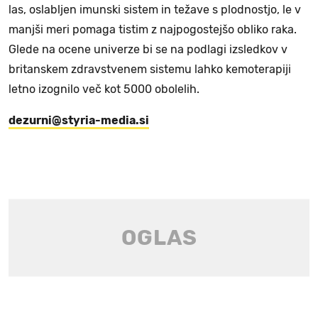
las, oslabljen imunski sistem in težave s plodnostjo, le v
manjši meri pomaga tistim z najpogostejšo obliko raka.
Glede na ocene univerze bi se na podlagi izsledkov v
britanskem zdravstvenem sistemu lahko kemoterapiji
letno izognilo več kot 5000 obolelih.
dezurni@styria-media.si