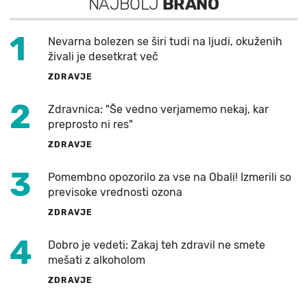
NAJBOLJ
BRANO
1
Nevarna bolezen se širi tudi na ljudi, okuženih
živali je desetkrat več
ZDRAVJE
2
Zdravnica: "Še vedno verjamemo nekaj, kar
preprosto ni res"
ZDRAVJE
3
Pomembno opozorilo za vse na Obali! Izmerili so
previsoke vrednosti ozona
ZDRAVJE
4
Dobro je vedeti: Zakaj teh zdravil ne smete
mešati z alkoholom
ZDRAVJE