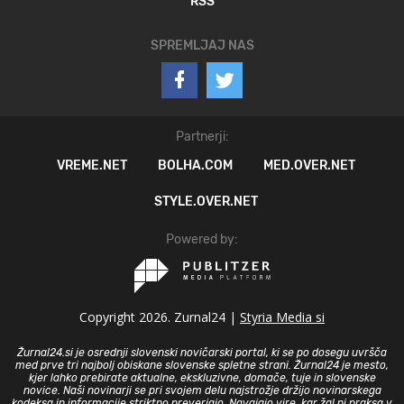
RSS
SPREMLJAJ NAS
Partnerji:
VREME.NET
BOLHA.COM
MED.OVER.NET
STYLE.OVER.NET
Powered by:
Copyright 2026. Zurnal24 |
Styria Media si
Žurnal24.si je osrednji slovenski novičarski portal, ki se po dosegu uvršča
med prve tri najbolj obiskane slovenske spletne strani. Žurnal24 je mesto,
kjer lahko prebirate aktualne, ekskluzivne, domače, tuje in slovenske
novice. Naši novinarji se pri svojem delu najstrožje držijo novinarskega
kodeksa in informacije striktno preverjajo. Navajajo vire, kar žal ni praksa v