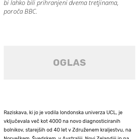
bi lahko bili prihranjeni dvema tretjinama,
poroča BBC.
Raziskava, ki jo je vodila londonska univerza UCL, je
vključevala več kot 4000 na novo diagnosticiranih
bolnikov, starejših od 40 let v Združenem kraljestvu, na
Norveškem, Švedskem, v Avstraliji, Novi Zelandiji in na