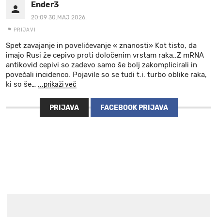
Ender3
20:09 30.MAJ 2026.
PRIJAVI
Spet zavajanje in povelićevanje « znanosti» Kot tisto, da
imajo Rusi že cepivo proti določenim vrstam raka..Z mRNA
antikovid cepivi so zadevo samo še bolj zakomplicirali in
povečali incidenco. Pojavile so se tudi t.i. turbo oblike raka,
ki so še
…
...prikaži več
PRIJAVA
FACEBOOK PRIJAVA