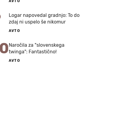
AVTO
9
Logar napovedal gradnjo: To do
zdaj ni uspelo še nikomur
AVTO
10
Naročila za "slovenskega
twinga": Fantastično!
AVTO