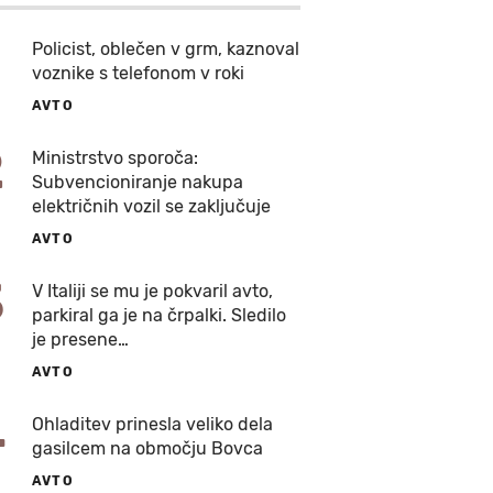
Policist, oblečen v grm, kaznoval
voznike s telefonom v roki
AVTO
2
Ministrstvo sporoča:
Subvencioniranje nakupa
električnih vozil se zaključuje
AVTO
3
V Italiji se mu je pokvaril avto,
parkiral ga je na črpalki. Sledilo
je presene…
AVTO
4
Ohladitev prinesla veliko dela
gasilcem na območju Bovca
AVTO