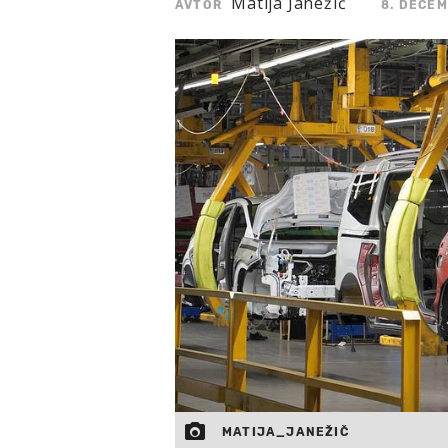
Matija Janežič
AVTOR
8. DECEM
MATIJA_JANEŽIČ