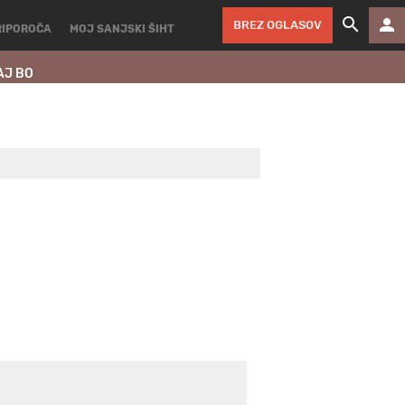
BREZ OGLASOV
RIPOROČA
MOJ SANJSKI ŠIHT
AJ BO