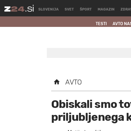
SLOVENIJA
SVET
ŠPORT
MAGAZIN
ZDRA
TESTI
AVTO NA
AVTO
Obiskali smo to
priljubljenega 