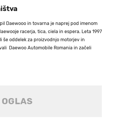
ištva
topil Daewooo in tovarna je naprej pod imenom
ewooje racerja, tica, ciela in espera. Leta 1997
li še oddelek za proizvodnjo motorjev in
vali Daewoo Automobile Romania in začeli