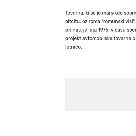
Tovarna, ki se je marsikdo sp
oltcitu, oziroma "romunski visi",
pri nas, je leta 1976, v času so
projekt avtomobilske tovarne po
letnico.