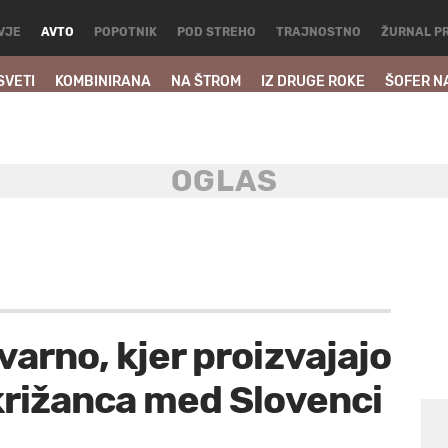
VJE
AVTO
POPOTNIK
POD STREHO
TRAJNOSTNO
ŽURNAL P
SVETI
KOMBINIRANA
NA ŠTROM
IZ DRUGE ROKE
ŠOFER N
varno, kjer proizvajajo
križanca med Slovenci