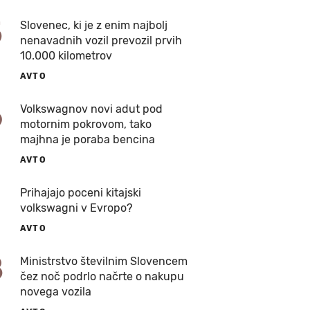
5
Slovenec, ki je z enim najbolj
nenavadnih vozil prevozil prvih
10.000 kilometrov
AVTO
6
Volkswagnov novi adut pod
motornim pokrovom, tako
majhna je poraba bencina
AVTO
7
Prihajajo poceni kitajski
volkswagni v Evropo?
AVTO
8
Ministrstvo številnim Slovencem
čez noč podrlo načrte o nakupu
novega vozila