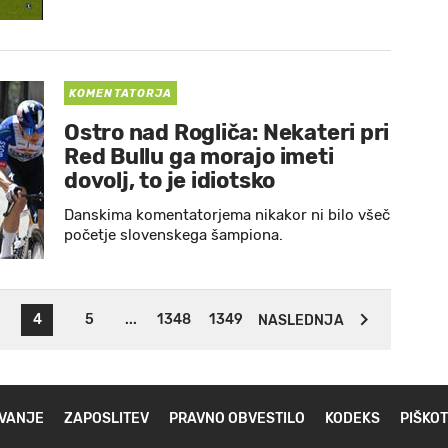
KOMENTATORJA
Ostro nad Rogliča: Nekateri pri
Red Bullu ga morajo imeti
dovolj, to je idiotsko
Danskima komentatorjema nikakor ni bilo všeč
početje slovenskega šampiona.
4
5
...
1348
1349
NASLEDNJA
VANJE
ZAPOSLITEV
PRAVNO OBVESTILO
KODEKS
PIŠKOT