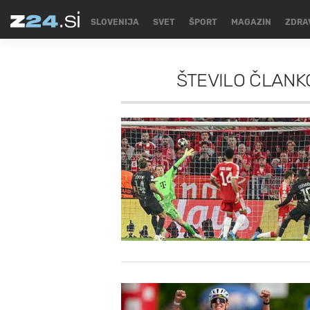
SLOVENIJA
SVET
ŠPORT
MAGAZIN
ZDRA
ŠTEVILO ČLANKOV