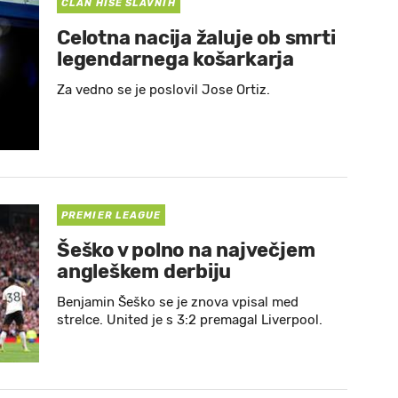
ČLAN HIŠE SLAVNIH
Celotna nacija žaluje ob smrti
legendarnega košarkarja
Za vedno se je poslovil Jose Ortiz.
PREMIER LEAGUE
Šeško v polno na največjem
angleškem derbiju
Benjamin Šeško se je znova vpisal med
strelce. United je s 3:2 premagal Liverpool.