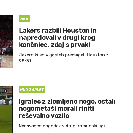
NBA
Lakers razbili Houston in
napredovali v drugi krog
končnice, zdaj s prvaki
Jezerniki so v gosteh premagali Houston z
98:78.
HUD ZAPLET
Igralec z zlomljeno nogo, ostali
nogometaši morali riniti
reševalno vozilo
Nenavaden dogodek v drugi romunski ligi.