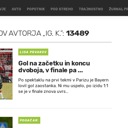
VJE
AVTO
POPOTNIK
POD STREHO
TRAJNOSTNO
ŽURNAL P
 AVTORJA „IG. K.”:
13489
LIGA PRVAKOV
Gol na začetku in koncu
dvoboja, v finale pa ...
Po spektaklu na prvi tekmi v Parizu je Bayern
lovil gol zaostanka. Ni mu uspelo, po izidu 1:1
se je v finale znova uvrs…
POGAČAR: