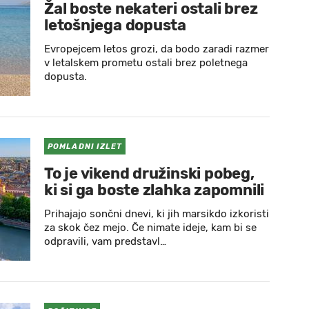
Žal boste nekateri ostali brez
letošnjega dopusta
Evropejcem letos grozi, da bodo zaradi razmer
v letalskem prometu ostali brez poletnega
dopusta.
POMLADNI IZLET
To je vikend družinski pobeg,
ki si ga boste zlahka zapomnili
Prihajajo sončni dnevi, ki jih marsikdo izkoristi
za skok čez mejo. Če nimate ideje, kam bi se
odpravili, vam predstavl…