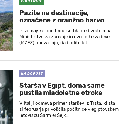
POČITNICE
Pazite na destinacije,
označene z oranžno barvo
Prvomajske počitnice so tik pred vrati, a na
Ministrstvu za zunanje in evropske zadeve
(MZEZ) opozarjajo, da bodite let…
NA DOPUST
Starša v Egipt, doma same
pustila mladoletne otroke
V Italiji odmeva primer staršev iz Trsta, ki sta
si februarja privoščila počitnice v egiptovskem
letovišču Šarm el Šejk…