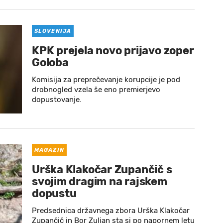
SLOVENIJA
KPK prejela novo prijavo zoper
Goloba
Komisija za preprečevanje korupcije je pod
drobnogled vzela še eno premierjevo
dopustovanje.
MAGAZIN
Urška Klakočar Zupančič s
svojim dragim na rajskem
dopustu
Predsednica državnega zbora Urška Klakočar
Zupančič in Bor Zuljan sta si po napornem letu