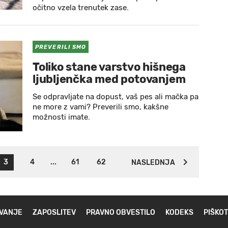
očitno vzela trenutek zase.
PREVERILI SMO
Toliko stane varstvo hišnega
ljubljenčka med potovanjem
Se odpravljate na dopust, vaš pes ali mačka pa
ne more z vami? Preverili smo, kakšne
možnosti imate.
3
4
...
61
62
NASLEDNJA
VANJE
ZAPOSLITEV
PRAVNO OBVESTILO
KODEKS
PIŠKOT