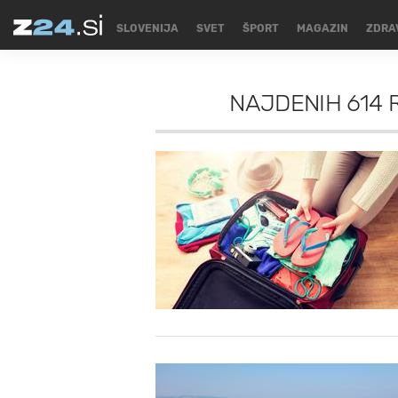
SLOVENIJA
SVET
ŠPORT
MAGAZIN
ZDRA
NAJDENIH
614 