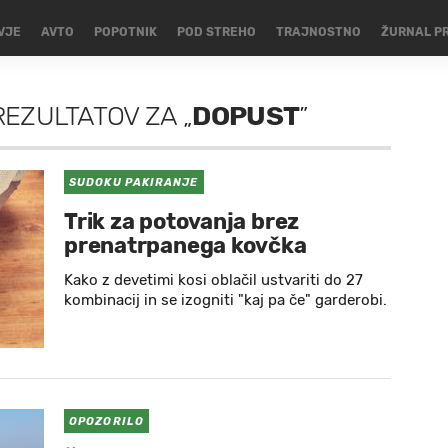
VJE
AVTO
POPOTNIK
POD STREHO
TRAJNOSTNO
ŽURNAL P
REZULTATOV
ZA
„
DOPUST
”
SUDOKU PAKIRANJE
Trik za potovanja brez
prenatrpanega kovčka
Kako z devetimi kosi oblačil ustvariti do 27
kombinacij in se izogniti "kaj pa če" garderobi.
OPOZORILO