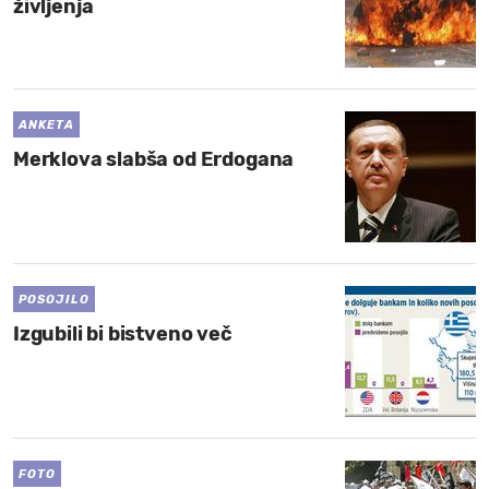
življenja
ANKETA
Merklova slabša od Erdogana
POSOJILO
Izgubili bi bistveno več
FOTO