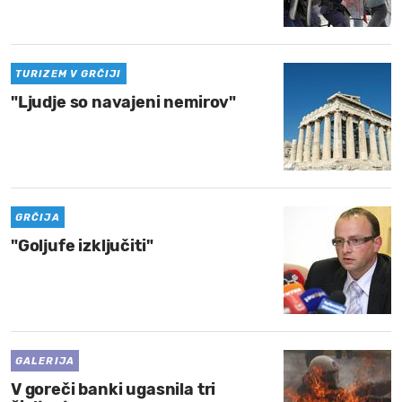
MOJ SANJ
TURIZEM V GRČIJI
"Ljudje so navajeni nemirov"
GRČIJA
"Goljufe izključiti"
GALERIJA
V goreči banki ugasnila tri