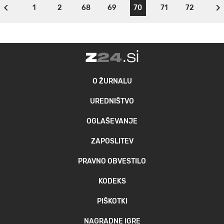
1
2
68
69
70
71
72
O ŽURNALU
UREDNIŠTVO
OGLAŠEVANJE
ZAPOSLITEV
PRAVNO OBVESTILO
KODEKS
PIŠKOTKI
NAGRADNE IGRE