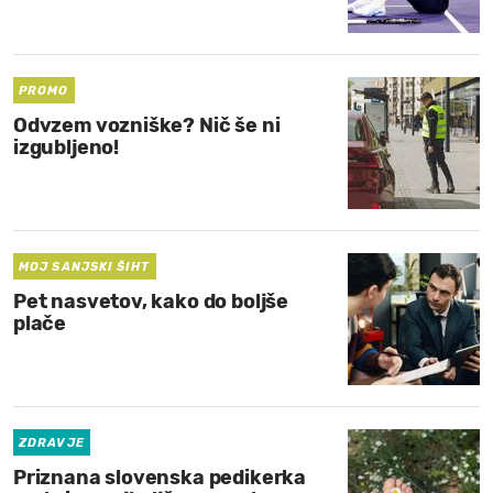
MOJ SANJ
PROMO
Odvzem vozniške? Nič še ni
izgubljeno!
MOJ SANJSKI ŠIHT
Pet nasvetov, kako do boljše
plače
ZDRAVJE
Priznana slovenska pedikerka