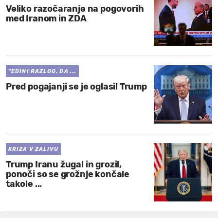
Veliko razočaranje na pogovorih
med Iranom in ZDA
"EDINI RAZLOG, DA .…
Pred pogajanji se je oglasil Trump
KRIZA V ZALIVU
Trump Iranu žugal in grozil,
ponoči so se grožnje končale
takole ...