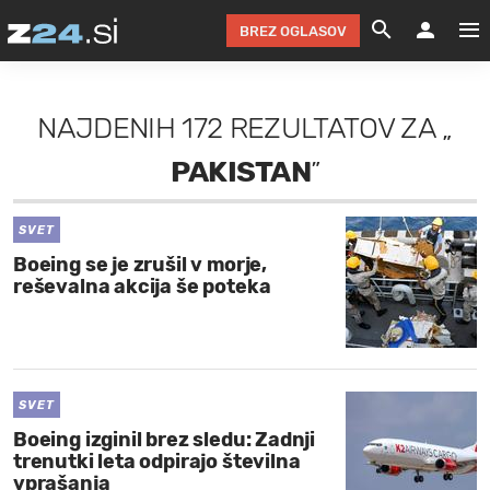
BREZ OGLASOV
GRADIMO &
OLIMPI
EKO 
INTE
T
SLOV
NAJDENIH
172 REZULTATOV
ZA
„
KOMENTARJ
FILM & G
NEPRE
AVTO 
NO
FI
SV
PAKISTAN
”
ČRNA 
KOMB
VARČ
AKT
KO
BI
ŠP
FESTIVAL ZA L
LEPOT
MOTO
NA 
NA
O
MAG
SVET
Boeing se je zrušil v morje,
ODNOSI IN
ŽIVLJEN
IZ DR
KOLE
E-
ZDR
POGLEJ
reševalna akcija še poteka
HOROSKOP IN
PRAVNI
ŠOFER
ZIMSK
PRE
AV
JOO
IN
POPO
POGLEJ
POGLEJ
POGLEJ
SEM 
POD S
POGLEJ
SVET
Boeing izginil brez sledu: Zadnji
TRAJN
POGLEJ
trenutki leta odpirajo številna
vprašanja
ŽURNAL P