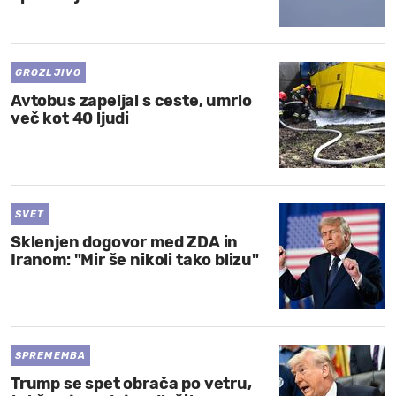
MOJ SANJ
GROZLJIVO
Avtobus zapeljal s ceste, umrlo
več kot 40 ljudi
SVET
Sklenjen dogovor med ZDA in
Iranom: "Mir še nikoli tako blizu"
SPREMEMBA
Trump se spet obrača po vetru,