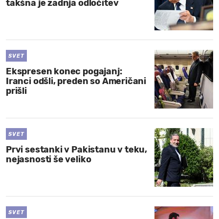
takšna je zadnja odločitev
SVET
Ekspresen konec pogajanj:
Iranci odšli, preden so Američani
prišli
SVET
Prvi sestanki v Pakistanu v teku,
nejasnosti še veliko
SVET