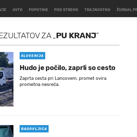
VJE
AVTO
POPOTNIK
POD STREHO
TRAJNOSTNO
ŽURNAL P
EZULTATOV
ZA
„
PU KRANJ
”
SLOVENIJA
Hudo je počilo, zaprli so cesto
Zaprta cesta pri Lancovem, promet ovira
prometna nesreča.
RADOVLJICA