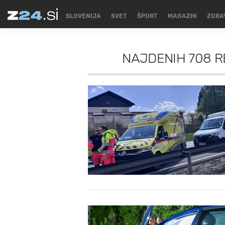
SLOVENIJA
SVET
ŠPORT
MAGAZIN
ZDRA
NAJDENIH
708 R