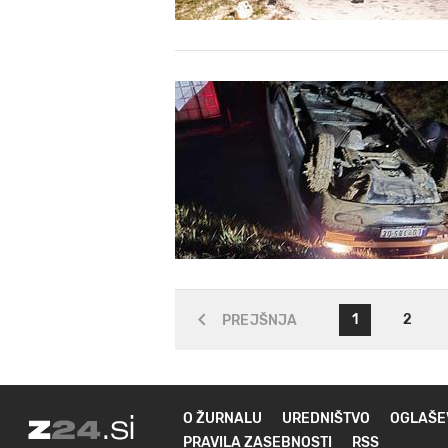
1
2
PREJŠNJA
O ŽURNALU
UREDNIŠTVO
OGLAŠE
PRAVILA ZASEBNOSTI
RSS