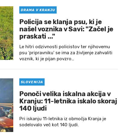
DRAMA V KRANJU
Policija se klanja psu, ki je
našel voznika v Savi: "Začel je
praskati ..."
Le hitri odzivnosti policistov ter njihovemu
psu 'pripravniku' se ima za življenje zahvaliti
voznik, ki je pijan povzro…
SLOVENIJA
Ponoči velika iskalna akcija v
Kranju: 11-letnika iskalo skoraj
140 ljudi
Pri iskanju 11-letnika iz območja Kranja je
sodelovalo več kot 140 ljudi.