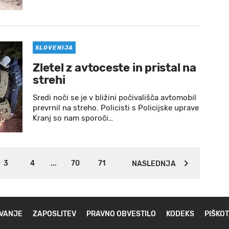
SLOVENIJA
Zletel z avtoceste in pristal na
strehi
Sredi noči se je v bližini počivališča avtomobil
prevrnil na streho. Policisti s Policijske uprave
Kranj so nam sporoči…
3
4
...
70
71
NASLEDNJA
VANJE
ZAPOSLITEV
PRAVNO OBVESTILO
KODEKS
PIŠKOT