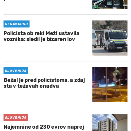
MOJ SANJ
NENAVADNO
Policista ob reki Meži ustavila
voznika: sledil je bizaren lov
SLOVENIJA
Bežal je pred policistoma, a zdaj
sta v težavah onadva
SLOVENIJA
Najemnine od 230 evrov naprej