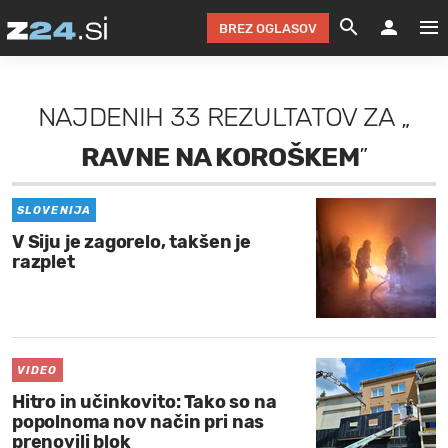
BREZ OGLASOV
GRADIMO &
OLIMPI
EKO 
INTE
T
SLOV
NAJDENIH
33 REZULTATOV
ZA
„
KOMENTARJ
FILM & G
NEPRE
AVTO 
NO
FI
SV
RAVNE NA KOROŠKEM
”
ČRNA 
KOMB
VARČ
AKT
KO
BI
ŠP
FESTIVAL ZA L
LEPOT
MOTO
NA 
NA
O
MAG
SLOVENIJA
V Siju je zagorelo, takšen je
ODNOSI IN
ŽIVLJEN
IZ DR
KOLE
E-
ZDR
POGLEJ
razplet
HOROSKOP IN
PRAVNI
ŠOFER
ZIMSK
PRE
AV
JOO
IN
POPO
POGLEJ
POGLEJ
POGLEJ
SEM 
POD S
POGLEJ
VIDEO
Hitro in učinkovito: Tako so na
TRAJN
POGLEJ
popolnoma nov način pri nas
prenovili blok
ŽURNAL P