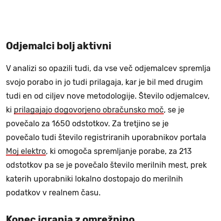
Odjemalci bolj aktivni
V analizi so opazili tudi, da vse več odjemalcev spremlja
svojo porabo in jo tudi prilagaja, kar je bil med drugim
tudi en od ciljev nove metodologije. Število odjemalcev,
ki
prilagajajo dogovorjeno obračunsko moč
, se je
povečalo za 1650 odstotkov. Za tretjino se je
povečalo tudi število registriranih uporabnikov portala
Moj elektro
, ki omogoča spremljanje porabe, za 213
odstotkov pa se je povečalo število merilnih mest, prek
katerih uporabniki lokalno dostopajo do merilnih
podatkov v realnem času.
Konec igranja z omrežnino