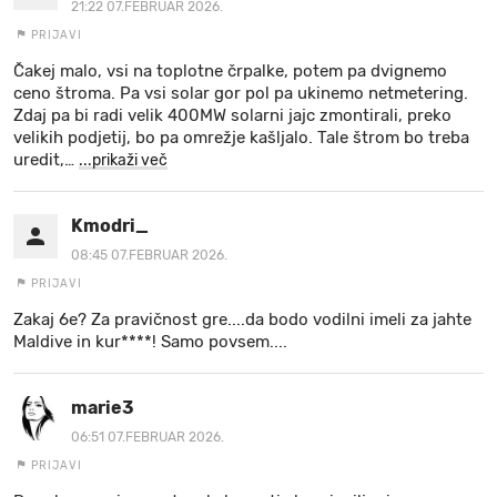
21:22 07.FEBRUAR 2026.
PRIJAVI
Čakej malo, vsi na toplotne črpalke, potem pa dvignemo
ceno štroma. Pa vsi solar gor pol pa ukinemo netmetering.
Zdaj pa bi radi velik 400MW solarni jajc zmontirali, preko
velikih podjetij, bo pa omrežje kašljalo. Tale štrom bo treba
uredit,
…
...prikaži več
Kmodri_
08:45 07.FEBRUAR 2026.
PRIJAVI
Zakaj 6e? Za pravičnost gre....da bodo vodilni imeli za jahte
Maldive in kur****! Samo povsem....
marie3
06:51 07.FEBRUAR 2026.
PRIJAVI