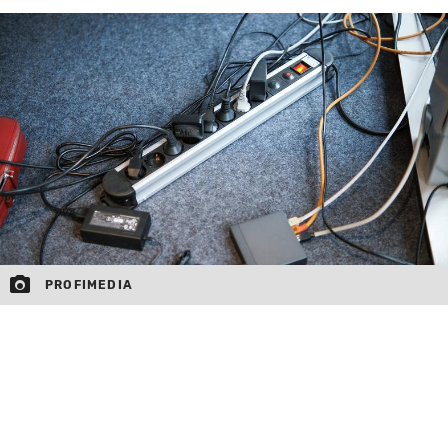
MOJ SANJ
PROFIMEDIA