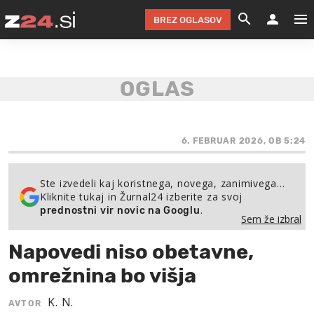
BREZ OGLASOV
GRADIMO &
OLIMPI
EKO 
INTE
T
SLOV
KOMENTARJ
FILM & G
NEPRE
AVTO 
NO
FI
SV
ČRNA 
KOMB
VARČ
AKT
KO
BI
ŠP
FESTIVAL ZA L
LEPOT
MOTO
NA 
NA
O
6. FEBRUAR 2026, OB 5:24
MAG
ODNOSI IN
ŽIVLJEN
IZ DR
KOLE
E-
ZDR
POGLEJ
Ste izvedeli kaj koristnega, novega, zanimivega…
Kliknite tukaj in Žurnal24 izberite za svoj
HOROSKOP IN
PRAVNI
ŠOFER
ZIMSK
PRE
AV
.
prednostni vir novic na Googlu
Sem že izbral
JOO
IN
POPO
POGLEJ
POGLEJ
POGLEJ
Napovedi niso obetavne,
SEM 
POD S
POGLEJ
omrežnina bo višja
TRAJN
POGLEJ
K. N.
AVTOR
ŽURNAL P