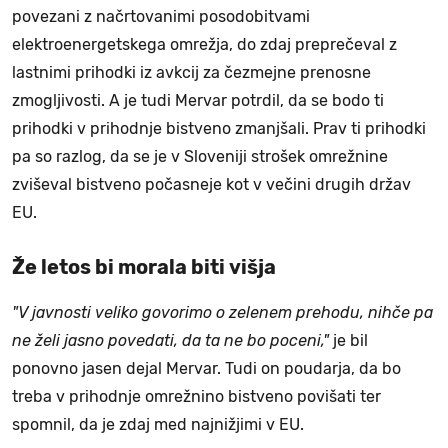
povezani z načrtovanimi posodobitvami
elektroenergetskega omrežja, do zdaj preprečeval z
lastnimi prihodki iz avkcij za čezmejne prenosne
zmogljivosti. A je tudi Mervar potrdil, da se bodo ti
prihodki v prihodnje bistveno zmanjšali. Prav ti prihodki
pa so razlog, da se je v Sloveniji strošek omrežnine
zviševal bistveno počasneje kot v večini drugih držav
EU.
Že letos bi morala biti višja
"V javnosti veliko govorimo o zelenem prehodu, nihče pa
ne želi jasno povedati, da ta ne bo poceni,"
je bil
ponovno jasen dejal Mervar. Tudi on poudarja, da bo
treba v prihodnje omrežnino bistveno povišati ter
spomnil, da je zdaj med najnižjimi v EU.