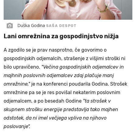
Duška Godina
SAŠA DESPOT
Lani omrežnina za gospodinjstvo nižja
A zgodilo se je prav nasprotno, če govorimo o
gospodinjskih odjemalcih, strašenje z višjimi stroški ni
bilo upravičeno.
"Večina gospodinjskih odjemalcev in
majhnih poslovnih odjemalcev zdaj plačuje manj
omrežnine,"
je na konferenci poudarila Godina. Strošek
omrežnine pa se je res povišal nekaterim poslovnim
odjemalcem, a po besedah Godine
"ta strošek v
skupnem strošku energije predstavlja tako majhen
odstotek, da ni imel večjega vpliva na njihovo
poslovanje".