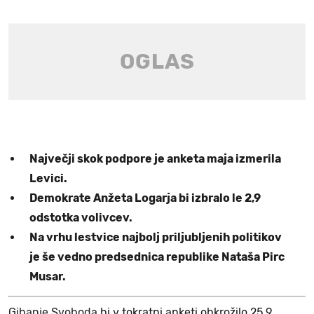
Največji skok podpore je anketa maja izmerila
Levici.
Demokrate Anžeta Logarja bi izbralo le 2,9
odstotka volivcev.
Na vrhu lestvice najbolj priljubljenih politikov
je še vedno predsednica republike Nataša Pirc
Musar.
Gibanje Svoboda
bi v tokratni anketi obkrožilo 25,9