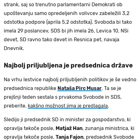
strank, saj so trenutno parlamentarni Demokrati ob
upoštevanju samo opredeljenih volivcev zabeležili 3,2
odstotka podpore (aprila 5,2 odstotka). Svoboda bi tako
imela 29 poslancev, SDS bi jih imela 26, Levica 10, NSi
devet, SD ravno tako devet in Resnica pet, navaja
Dnevnik.
Najbolj priljubljena je predsednica države
Na vrhu lestvice najbolj priljubljenih politikov je še vedno
predsednica republike
Nataša Pirc Musar
. Ta se je
prejšnji teden sestala s prvakoma Svobode in SDS,
preberite,
kakšno možnost jima je predlagala
.
Sledijo ji predsednik SD in minister za gospodarstvo, ki
opravlja tekoče posle,
Matjaž Han
, zunanja ministrica, ki
opravlja tekoče posle,
Tanja Fajon
, predsednik Svobode