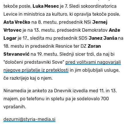
tekoče posle,
Luka Mesec
je 7. Sledi sokoordinatorica
Levice in ministrica za kulturo, ki opravlja tekoče posle,
Asta Vrečko
na 8. mestu, predsednik NSi
Jernej
Vrtovec
je na 13. mestu, predsednik Demokratov
Anže
Logar
je 17., sledita mu predsednik SDS
Janez Janša
na
18. mestu in predsednik Resnice ter DZ
Zoran
Stevanović
na 19. mestu. Slednji sicer trdi, da naj bi
"določeni predstavniki Sove"
pred volitvami nagovarjali
njegove prijatelje iz preteklosti
in jim obljubljali usluge,
če razkrijejo kaj o njem.
Ninamedia je anketo za Dnevnik izvedla med 11. in 13.
majem, po telefonu in spletu pa je sodelovalo 700
vprašanih.
dezurni@styria-media.si