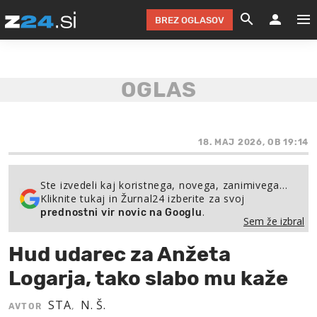
BREZ OGLASOV
GRADIMO &
OLIMPI
EKO 
INTE
T
SLOV
KOMENTARJ
FILM & G
NEPRE
AVTO 
NO
FI
SV
ČRNA 
KOMB
VARČ
AKT
KO
BI
ŠP
FESTIVAL ZA L
LEPOT
MOTO
NA 
NA
O
18. MAJ 2026, OB 19:14
MAG
ODNOSI IN
ŽIVLJEN
IZ DR
KOLE
E-
ZDR
POGLEJ
Ste izvedeli kaj koristnega, novega, zanimivega…
Kliknite tukaj in Žurnal24 izberite za svoj
HOROSKOP IN
PRAVNI
ŠOFER
ZIMSK
PRE
AV
.
prednostni vir novic na Googlu
Sem že izbral
JOO
IN
POPO
POGLEJ
POGLEJ
POGLEJ
Hud udarec za Anžeta
SEM 
POD S
POGLEJ
Logarja, tako slabo mu kaže
TRAJN
POGLEJ
STA
N. Š.
AVTOR
,
ŽURNAL P