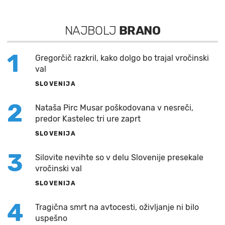
NAJBOLJ
BRANO
1
Gregorčič razkril, kako dolgo bo trajal vročinski
val
SLOVENIJA
2
Nataša Pirc Musar poškodovana v nesreči,
predor Kastelec tri ure zaprt
SLOVENIJA
3
Silovite nevihte so v delu Slovenije presekale
vročinski val
SLOVENIJA
4
Tragična smrt na avtocesti, oživljanje ni bilo
uspešno