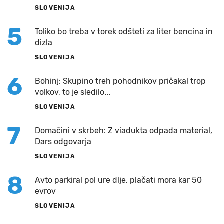
SLOVENIJA
5
Toliko bo treba v torek odšteti za liter bencina in
dizla
SLOVENIJA
6
Bohinj: Skupino treh pohodnikov pričakal trop
volkov, to je sledilo...
SLOVENIJA
7
Domačini v skrbeh: Z viadukta odpada material,
Dars odgovarja
SLOVENIJA
8
Avto parkiral pol ure dlje, plačati mora kar 50
evrov
SLOVENIJA