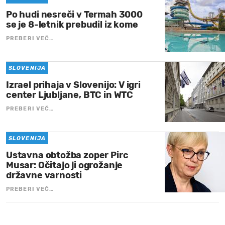
Po hudi nesreči v Termah 3000
se je 8-letnik prebudil iz kome
PREBERI VEČ…
SLOVENIJA
Izrael prihaja v Slovenijo: V igri
center Ljubljane, BTC in WTC
PREBERI VEČ…
SLOVENIJA
Ustavna obtožba zoper Pirc
Musar: Očitajo ji ogrožanje
državne varnosti
PREBERI VEČ…