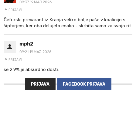
09:37 19.MAJ 2026.
PRIJAVI
Čefurski prevarant iz Kranja veliko bolje paše v koalicijo s
šiptarjem, ker oba delujeta enako - skrbita samo za svojo rit.
mph2
09:21 19.MAJ 2026.
PRIJAVI
še 2.9% je absurdno dosti.
PRIJAVA
FACEBOOK PRIJAVA