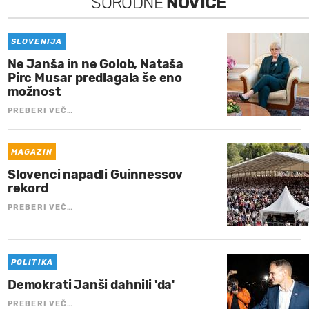
SORODNE
NOVICE
SLOVENIJA
Ne Janša in ne Golob, Nataša
Pirc Musar predlagala še eno
možnost
PREBERI VEČ…
MAGAZIN
Slovenci napadli Guinnessov
rekord
PREBERI VEČ…
POLITIKA
Demokrati Janši dahnili 'da'
PREBERI VEČ…