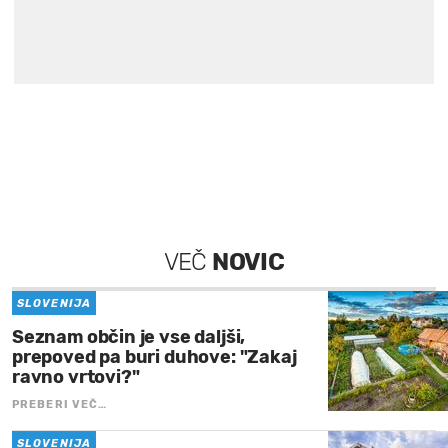
VEČ
NOVIC
SLOVENIJA
Seznam občin je vse daljši,
prepoved pa buri duhove: "Zakaj
ravno vrtovi?"
PREBERI VEČ…
SLOVENIJA