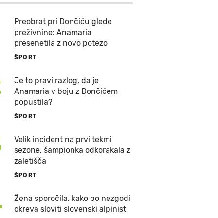
Preobrat pri Dončiću glede
preživnine: Anamaria
presenetila z novo potezo
ŠPORT
2
Je to pravi razlog, da je
Anamaria v boju z Dončićem
popustila?
ŠPORT
3
Velik incident na prvi tekmi
sezone, šampionka odkorakala z
zaletišča
ŠPORT
4
Žena sporočila, kako po nezgodi
okreva sloviti slovenski alpinist