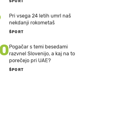
ŠPORT
9
Pri vsega 24 letih umrl naš
nekdanji rokometaš
ŠPORT
10
Pogačar s temi besedami
razvnel Slovenijo, a kaj na to
porečejo pri UAE?
ŠPORT