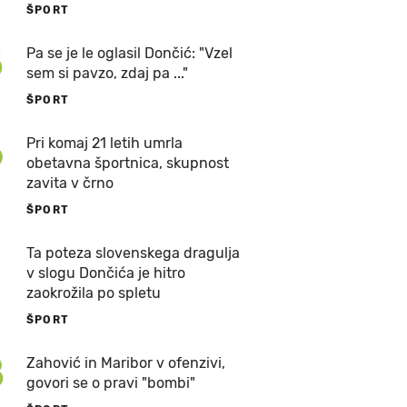
ŠPORT
5
Pa se je le oglasil Dončić: "Vzel
sem si pavzo, zdaj pa ..."
ŠPORT
6
Pri komaj 21 letih umrla
obetavna športnica, skupnost
zavita v črno
ŠPORT
7
Ta poteza slovenskega dragulja
v slogu Dončića je hitro
zaokrožila po spletu
ŠPORT
8
Zahović in Maribor v ofenzivi,
govori se o pravi "bombi"