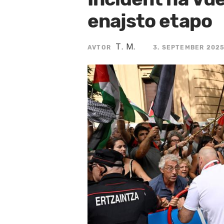
enajsto etapo
T. M.
AVTOR
3. SEPTEMBER 2025