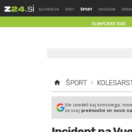
SLOVENIJA
SVET
ŠPORT
MAGAZIN
ZDRA
OLIMPIJSKE IGRE
ŠPORT
>
KOLESARS
Ste izvedeli kaj koristnega, nov
za svoj
prednostni vir novic n
Incident na Vuel