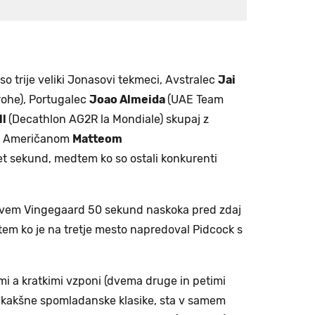
so trije veliki Jonasovi tekmeci, Avstralec
Jai
ohe), Portugalec
Joao Almeida
(UAE Team
ll
(Decathlon AG2R la Mondiale) skupaj z
, Američanom
Matteom
et sekund, medtem ko so ostali konkurenti
vem Vingegaard 50 sekund naskoka pred zdaj
m ko je na tretje mesto napredoval Pidcock s
imi a kratkimi vzponi (dvema druge in petimi
na kakšne spomladanske klasike, sta v samem