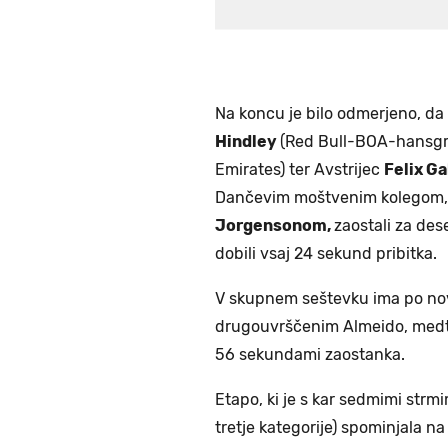
Na koncu je bilo odmerjeno, da 
Hindley
(Red Bull-BOA-hansgr
Emirates) ter Avstrijec
Felix Ga
Dančevim moštvenim kolegom
Jorgensonom,
zaostali za des
dobili vsaj 24 sekund pribitka.
V skupnem seštevku ima po no
drugouvrščenim Almeido, medte
56 sekundami zaostanka.
Etapo, ki je s kar sedmimi strm
tretje kategorije) spominjala 