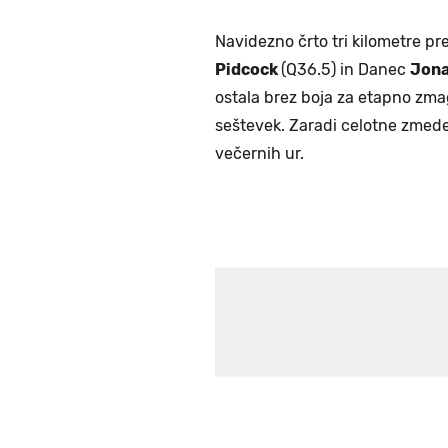
Navidezno črto tri kilometre pr
Pidcock
(Q36.5) in Danec
Jona
ostala brez boja za etapno zmag
seštevek. Zaradi celotne zmede 
večernih ur.