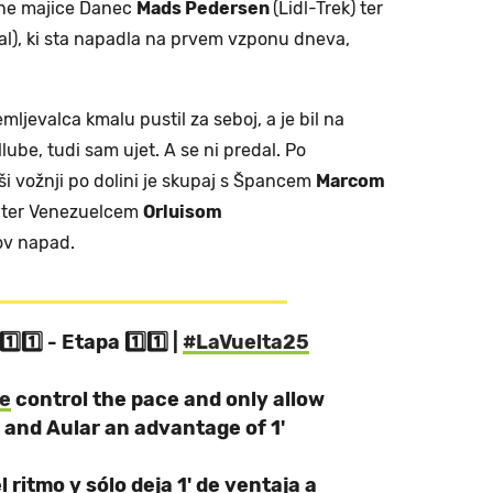
ene majice Danec
Mads Pedersen
(Lidl-Trek) ter
al), ki sta napadla na prvem vzponu dneva,
ljevalca kmalu pustil za seboj, a je bil na
ube, tudi sam ujet. A se ni predal. Po
jši vožnji po dolini je skupaj s Špancem
Marcom
 ter Venezuelcem
Orluisom
nov napad.
️⃣1️⃣ - Etapa 1️⃣1️⃣ |
#LaVuelta25
e
control the pace and only allow
 and Aular an advantage of 1'
 ritmo y sólo deja 1' de ventaja a