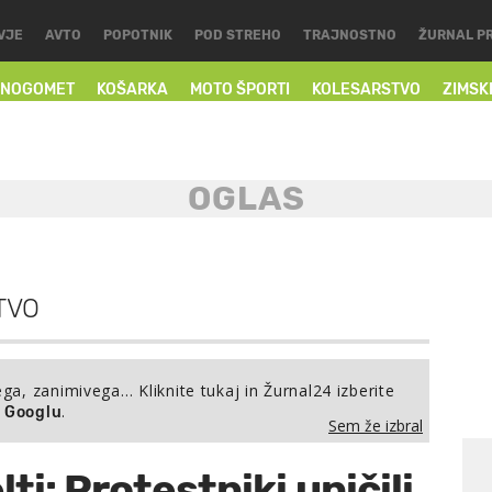
VJE
AVTO
POPOTNIK
POD STREHO
TRAJNOSTNO
ŽURNAL P
NOGOMET
KOŠARKA
MOTO ŠPORTI
KOLESARSTVO
ZIMSK
TVO
ega, zanimivega… Kliknite tukaj in Žurnal24 izberite
.
a Googlu
Sem že izbral
ti: Protestniki uničili