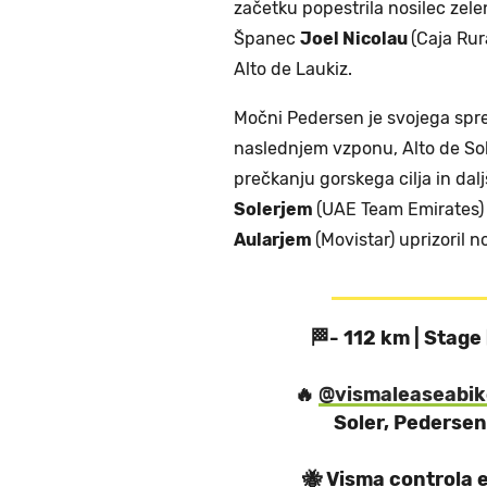
začetku popestrila nosilec zel
Španec
Joel Nicolau
(Caja Rur
Alto de Laukiz.
Močni Pedersen je svojega sprem
naslednjem vzponu, Alto de Soll
prečkanju gorskega cilja in dal
Solerjem
(UAE Team Emirates)
Aularjem
(Movistar) uprizoril 
🏁- 112 km | Stage 1
🔥
@vismaleaseabik
Soler, Pedersen
🐝 Visma controla el