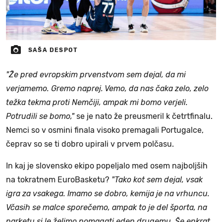
SAŠA DESPOT
"Že pred evropskim prvenstvom sem dejal, da mi
verjamemo. Gremo naprej. Vemo, da nas čaka zelo, zelo
težka tekma proti Nemčiji, ampak mi bomo verjeli.
Potrudili se bomo,"
se je nato že preusmeril k četrtfinalu.
Nemci so v osmini finala visoko premagali Portugalce,
čeprav so se ti dobro upirali v prvem polčasu.
In kaj je slovensko ekipo popeljalo med osem najboljših
na tokratnem EuroBasketu?
"Tako kot sem dejal, vsak
igra za vsakega. Imamo se dobro, kemija je na vrhuncu.
Včasih se malce sporečemo, ampak to je del športa, na
parketu si le želimo pomagati eden drugemu. Še enkrat