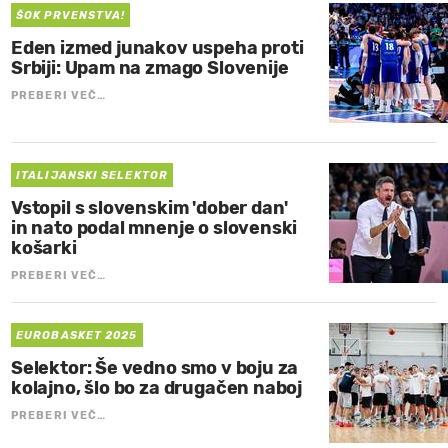
ŠOK PRVENSTVA!
Eden izmed junakov uspeha proti
Srbiji: Upam na zmago Slovenije
PREBERI VEČ…
ITALIJANSKI SELEKTOR
Vstopil s slovenskim 'dober dan'
in nato podal mnenje o slovenski
košarki
PREBERI VEČ…
EUROBASKET 2025
Selektor: Še vedno smo v boju za
kolajno, šlo bo za drugačen naboj
PREBERI VEČ…