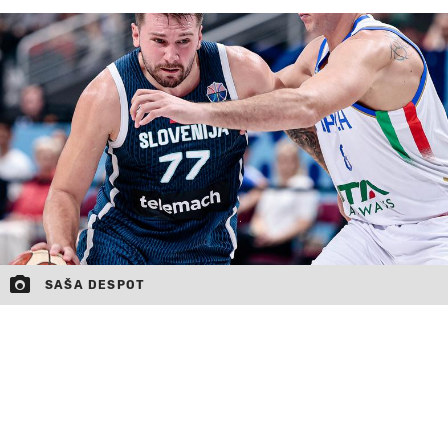
MOJ SANJ
SAŠA DESPOT