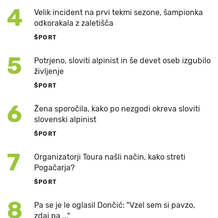
4
Velik incident na prvi tekmi sezone, šampionka
odkorakala z zaletišča
ŠPORT
5
Potrjeno, sloviti alpinist in še devet oseb izgubilo
življenje
ŠPORT
6
Žena sporočila, kako po nezgodi okreva sloviti
slovenski alpinist
ŠPORT
7
Organizatorji Toura našli način, kako streti
Pogačarja?
ŠPORT
8
Pa se je le oglasil Dončić: "Vzel sem si pavzo,
zdaj pa ..."