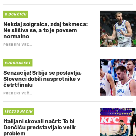
O DONČIĆU
Nekdaj soigralca, zdaj tekmeca:
Ne slišiva se, a to je povsem
normalno
PREBERI VEČ…
EUROBASKET
Senzacija! Srbija se poslavlja,
Slovenci dobili nasprotnike v
četrtfinalu
PREBERI VEČ…
IŠČEJO NAČIN
Italijani skovali načrt: To bi
Dončiću predstavljalo velik
problem