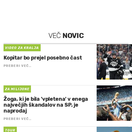
VEČ
NOVIC
VIDEO ZA KRALJA
Kopitar bo prejel posebno čast
PREBERI VEČ…
ZA MILIJONE
Žoga, ki je bila 'vpletena' v enega
največjih škandalov na SP, je
naprodaj
PREBERI VEČ…
TOUR