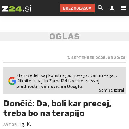
BREZ OGLASOV
GRADIMO &
OLIMPI
EKO 
INTE
T
SLOV
KOMENTARJ
FILM & G
NEPRE
AVTO 
NO
FI
SV
ČRNA 
KOMB
VARČ
AKT
KO
BI
ŠP
FESTIVAL ZA L
LEPOT
MOTO
NA 
NA
O
7. SEPTEMBER 2025, OB 20:38
MAG
ODNOSI IN
ŽIVLJEN
IZ DR
KOLE
E-
ZDR
POGLEJ
Ste izvedeli kaj koristnega, novega, zanimivega…
Kliknite tukaj in Žurnal24 izberite za svoj
HOROSKOP IN
PRAVNI
ŠOFER
ZIMSK
PRE
AV
.
prednostni vir novic na Googlu
Sem že izbral
JOO
IN
POPO
POGLEJ
POGLEJ
POGLEJ
Dončić: Da, boli kar precej,
SEM 
POD S
POGLEJ
treba bo na terapijo
TRAJN
POGLEJ
Ig. K.
AVTOR
ŽURNAL P