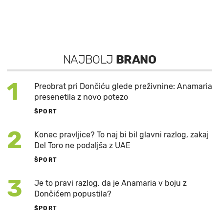
NAJBOLJ
BRANO
1
Preobrat pri Dončiću glede preživnine: Anamaria
presenetila z novo potezo
ŠPORT
2
Konec pravljice? To naj bi bil glavni razlog, zakaj
Del Toro ne podaljša z UAE
ŠPORT
3
Je to pravi razlog, da je Anamaria v boju z
Dončićem popustila?
ŠPORT