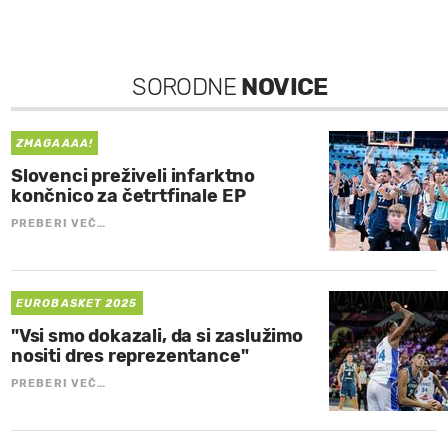
SORODNE
NOVICE
ZMAGAAAA!
Slovenci preživeli infarktno
končnico za četrtfinale EP
PREBERI VEČ…
EUROBASKET 2025
"Vsi smo dokazali, da si zaslužimo
nositi dres reprezentance"
PREBERI VEČ…