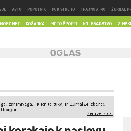
VJE
AVTO
POPOTNIK
POD STREHO
TRAJNOSTNO
ŽURNAL P
NOGOMET
KOŠARKA
MOTO ŠPORTI
KOLESARSTVO
ZIMSK
ega, zanimivega… Kliknite tukaj in Žurnal24 izberite
.
a Googlu
Sem že izbral
ej korakajo k naslovu,