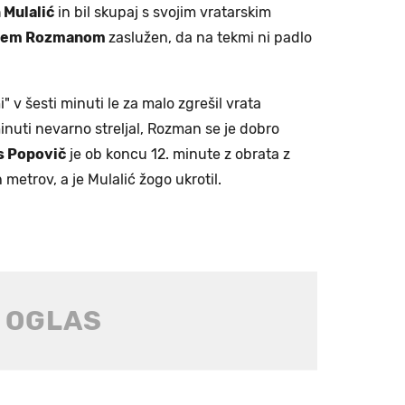
 Mulalić
in bil skupaj s svojim vratarskim
žem Rozmanom
zaslužen, da na tekmi ni padlo
i" v šesti minuti le za malo zgrešil vrata
minuti nevarno streljal, Rozman se je dobro
s Popovič
je ob koncu 12. minute z obrata z
 metrov, a je Mulalić žogo ukrotil.