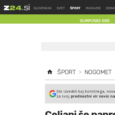
SLOVENIJA
SVET
ŠPORT
MAGAZIN
ZDRA
OLIMPIJSKE IGRE
ŠPORT
>
NOGOMET
Ste izvedeli kaj koristnega, nov
za svoj
prednostni vir novic n
Celjani še napr