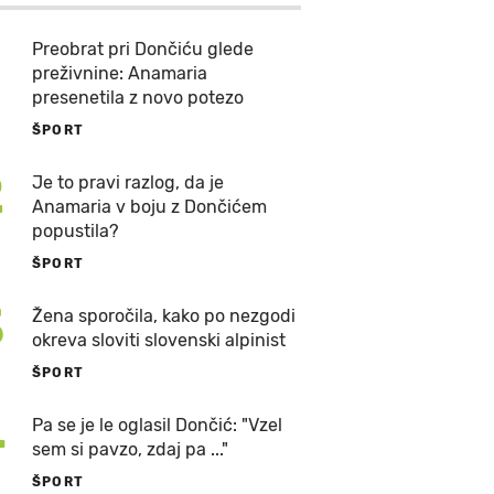
Preobrat pri Dončiću glede
preživnine: Anamaria
presenetila z novo potezo
ŠPORT
2
Je to pravi razlog, da je
Anamaria v boju z Dončićem
popustila?
ŠPORT
3
Žena sporočila, kako po nezgodi
okreva sloviti slovenski alpinist
ŠPORT
4
Pa se je le oglasil Dončić: "Vzel
sem si pavzo, zdaj pa ..."
ŠPORT