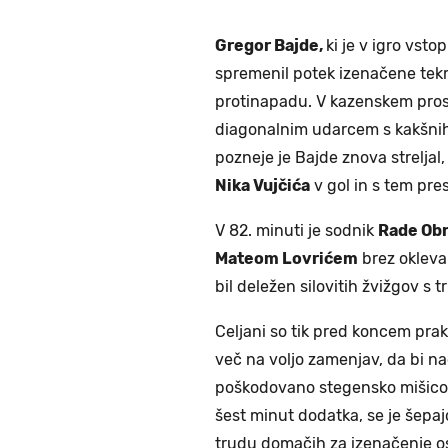
Gregor Bajde,
ki je v igro vsto
spremenil potek izenačene tekm
protinapadu. V kazenskem prosto
diagonalnim udarcem s kakšnih 
pozneje je Bajde znova streljal
Nika Vujčića
v gol in s tem pres
V 82. minuti je sodnik
Rade Ob
Mateom Lovrićem
brez okleva
bil deležen silovitih žvižgov s t
Celjani so tik pred koncem prak
več na voljo zamenjav, da bi n
poškodovano stegensko mišico in
šest minut dodatka, se je šepajoč
trudu domačih za izenačenje o