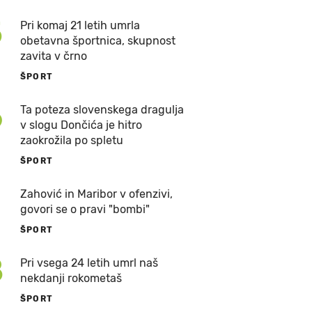
5
Pri komaj 21 letih umrla
obetavna športnica, skupnost
zavita v črno
ŠPORT
6
Ta poteza slovenskega dragulja
v slogu Dončića je hitro
zaokrožila po spletu
ŠPORT
7
Zahović in Maribor v ofenzivi,
govori se o pravi "bombi"
ŠPORT
8
Pri vsega 24 letih umrl naš
nekdanji rokometaš
ŠPORT