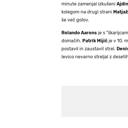
minute zamenjal izkušeni
Ajdin
kolegom na drugi strani
Matja
še več golov.
Rolando Aarons
je s "škarijcam
domačih.
Patrik Mijič
je v 10. 
postavil in zaustavil strel.
Deni
levico nevarno streljal z desetih