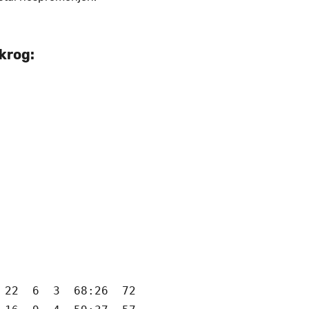
 krog:
 22  6  3  68:26  72
