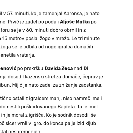
pil v 57. minuti, ko je zamenjal Aaronsa, je nato
e. Prvič je zadel po podaji
Aljoše Matka
po
ru se je v 60. minuti dobro obrnil in z
15 metrov poslal žogo v mrežo. Le tri minute
, žoga se je odbila od noge igralca domačih
enetila vratarja.
renović
po prekršku
Davida Zeca
nad
Di
nja dosodil kazenski strel za domače, čeprav je
ribun. Mijić je nato zadel za znižanje zaostanka.
tično ostali z igralcem manj, niso namreč imeli
adomestili poškodovanega Bajdeta. Ta je imel
 je moral z igrišča. Ko je sodnik dosodil še
 sicer vrnil v igro, do konca pa je izid kljub
stal nespremenjen.